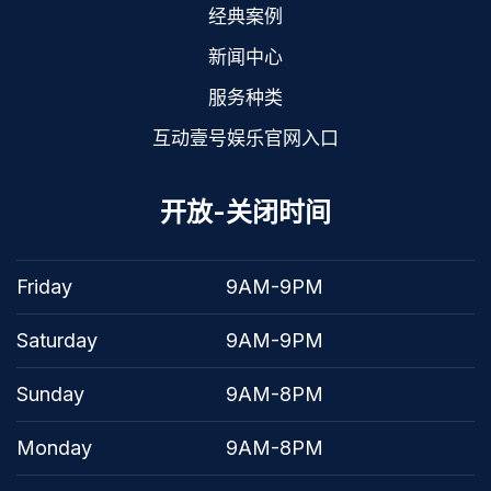
经典案例
新闻中心
服务种类
互动壹号娱乐官网入口
开放-关闭时间
Friday
9AM-9PM
Saturday
9AM-9PM
Sunday
9AM-8PM
Monday
9AM-8PM