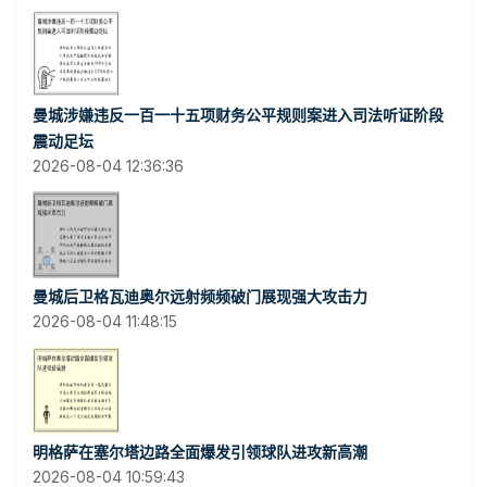
曼城涉嫌违反一百一十五项财务公平规则案进入司法听证阶段
震动足坛
2026-08-04 12:36:36
曼城后卫格瓦迪奥尔远射频频破门展现强大攻击力
2026-08-04 11:48:15
明格萨在塞尔塔边路全面爆发引领球队进攻新高潮
2026-08-04 10:59:43