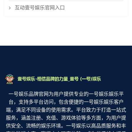
互动壹号娱乐官网入口
一号娱乐品牌官网为用户提供专业的一号娱乐娱乐平
台，支持多平台访问，包含便捷的一号娱乐娱乐客户
端，满足不同设备的使用需求。平台致力于打造一站式
服务，涵盖注册、充值、游戏体验等多方面，为用户提
供安全、流畅的娱乐环境。一号娱乐以高品质服务和丰