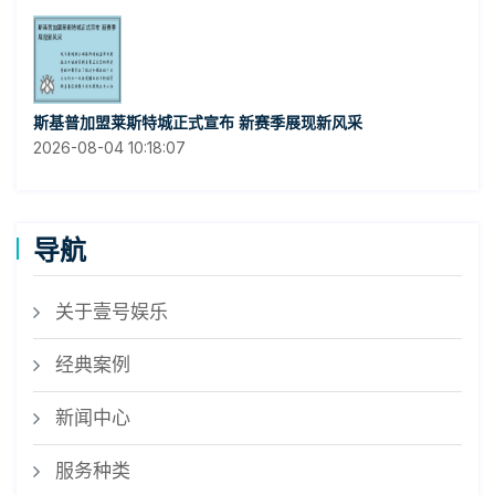
斯基普加盟莱斯特城正式宣布 新赛季展现新风采
2026-08-04 10:18:07
导航
关于壹号娱乐
经典案例
新闻中心
服务种类