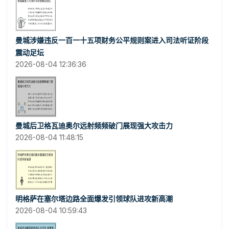
曼城涉嫌违反一百一十五项财务公平规则案进入司法听证阶段
震动足坛
2026-08-04 12:36:36
曼城后卫格瓦迪奥尔远射频频破门展现强大攻击力
2026-08-04 11:48:15
明格萨在塞尔塔边路全面爆发引领球队进攻新高潮
2026-08-04 10:59:43