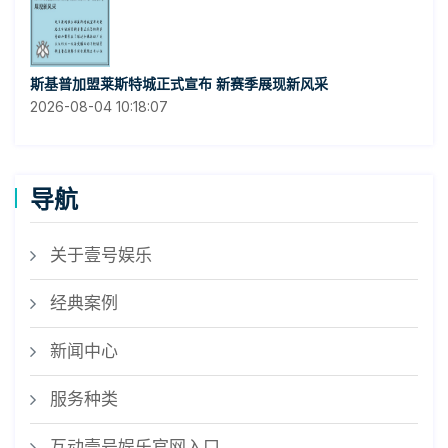
斯基普加盟莱斯特城正式宣布 新赛季展现新风采
2026-08-04 10:18:07
导航
关于壹号娱乐
经典案例
新闻中心
服务种类
互动壹号娱乐官网入口