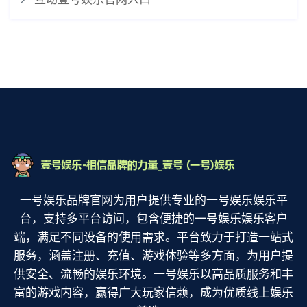
一号娱乐品牌官网为用户提供专业的一号娱乐娱乐平
台，支持多平台访问，包含便捷的一号娱乐娱乐客户
端，满足不同设备的使用需求。平台致力于打造一站式
服务，涵盖注册、充值、游戏体验等多方面，为用户提
供安全、流畅的娱乐环境。一号娱乐以高品质服务和丰
富的游戏内容，赢得广大玩家信赖，成为优质线上娱乐