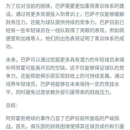
为了应对当前的困境，巴萨需要更加重视青训体系的建
设。通过将更多资源投入到青训上，巴萨不仅能够缓解
财务压力，还能为球队提供持续的竞争力。巴萨目前已
经有一些年轻球员在一线队取得了亮眼的表现，例如佩
德里和加维等人，他们的出色表现证明了青训体系的成
功。
未来，巴萨可以通过挖掘更多具有潜力的年轻球员来填
补阿劳霍可能离开后的空缺。这不仅能够保证球队的竞
争力，还能帮助俱乐部实现财政上的可持续发展。通过
培养年轻球员，巴萨将能够在未来保持一定的竞技水
平，同时避免过度依赖外部引援带来的财政压力。
总结：
阿劳霍拒绝续约事件凸显了巴萨目前所面临的严峻挑
战。首先，俱乐部的财政困境使得其在球员续约和引援