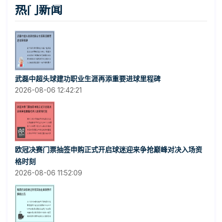
热门新闻
武磊中超头球建功职业生涯再添重要进球里程碑
2026-08-06 12:42:21
欧冠决赛门票抽签申购正式开启球迷迎来争抢巅峰对决入场资
格时刻
2026-08-06 11:52:09