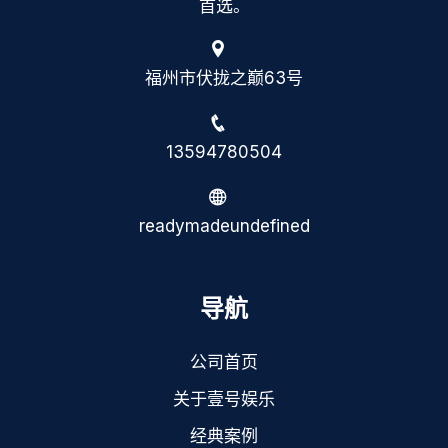
首选。
福州市伏拢之巅63号
13594780504
readymadeundefined
导航
公司首页
关于壹号娱乐
经典案例