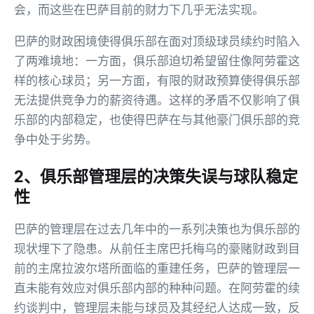
会，而这些在巴萨目前的财力下几乎无法实现。
巴萨的财政困境使得俱乐部在面对顶级球员续约时陷入
了两难境地：一方面，俱乐部迫切希望留住像阿劳霍这
样的核心球员；另一方面，有限的财政预算使得俱乐部
无法提供竞争力的薪资待遇。这样的矛盾不仅影响了俱
乐部的内部稳定，也使得巴萨在与其他豪门俱乐部的竞
争中处于劣势。
2、俱乐部管理层的决策失误与球队稳定
性
巴萨的管理层在过去几年中的一系列决策也为俱乐部的
现状埋下了隐患。从前任主席巴托梅乌的豪赌财政到目
前的主席拉波尔塔所面临的重建任务，巴萨的管理层一
直未能有效应对俱乐部内部的种种问题。在阿劳霍的续
约谈判中，管理层未能与球员及其经纪人达成一致，反