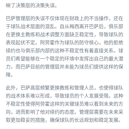
映了决策层的决策失误。
巴萨管理层的失误不仅体现在财政上的不当操作，还在
于球队战术层面的混乱。自从梅西离开巴萨后，俱乐部
在更换主教练和战术调整方面缺乏稳定性，导致球队的
表现起伏不定。阿劳霍作为球队的防守核心，他的拒绝
续约也与俱乐部内部的这种不稳定性有着直接关系。球
员们希望能够在一个稳定的环境中发挥出自己的最大潜
力，而巴萨目前的管理层并未能为球员们提供这样的保
障。
此外，巴萨高层频繁更换教练和管理人员，也使得球队
的战术体系难以形成，导致球员的个人发展受限。这种
不稳定性使得阿劳霍这样的关键球员难以看到未来的方
向，进而影响了他对续约的态度。管理层需要在未来采
取更加稳妥的措施，确保球队的长远规划和稳定发展。