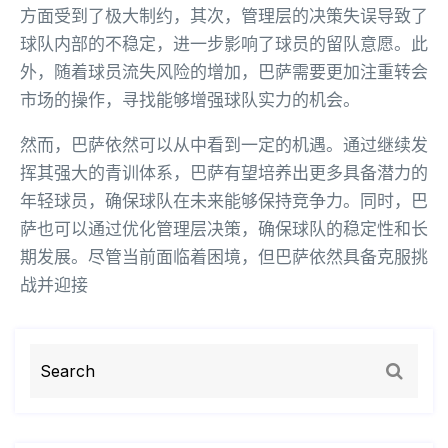
方面受到了极大制约，其次，管理层的决策失误导致了
球队内部的不稳定，进一步影响了球员的留队意愿。此
外，随着球员流失风险的增加，巴萨需要更加注重转会
市场的操作，寻找能够增强球队实力的机会。
然而，巴萨依然可以从中看到一定的机遇。通过继续发
挥其强大的青训体系，巴萨有望培养出更多具备潜力的
年轻球员，确保球队在未来能够保持竞争力。同时，巴
萨也可以通过优化管理层决策，确保球队的稳定性和长
期发展。尽管当前面临着困境，但巴萨依然具备克服挑
战并迎接