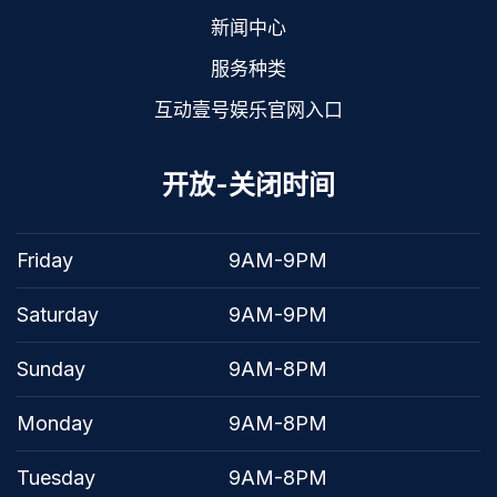
新闻中心
服务种类
互动壹号娱乐官网入口
开放-关闭时间
Friday
9AM-9PM
Saturday
9AM-9PM
Sunday
9AM-8PM
Monday
9AM-8PM
Tuesday
9AM-8PM