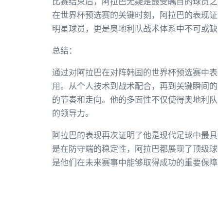
比赛结束后，阿拉巴无疑是最受瞩目的球员之
在世界杯预选赛的关键时刻，阿拉巴的表现证
明星球员，更是奥地利队战术体系中不可或缺
总结：
通过对阿拉巴在对阵韩国的世界杯预选赛中表
用。从个人技术到战术配合，再到关键瞬间的
的节奏和走向。他的多面性不仅使得奥地利队
的领导力。
阿拉巴的表现再次证明了他是现代足球中最具
是在防守端的稳定性，阿拉巴都展现了顶级球
是他们在未来赛事中能够取得成功的重要保障