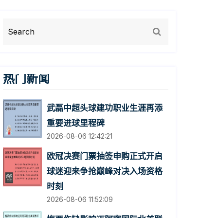
热门新闻
武磊中超头球建功职业生涯再添
重要进球里程碑
2026-08-06 12:42:21
欧冠决赛门票抽签申购正式开启
球迷迎来争抢巅峰对决入场资格
时刻
2026-08-06 11:52:09