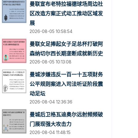
曼联宣布老特拉福德球场周边社
区改造方案正式动工推动区域发
展
2026-08-05 10:58:54
曼联女足捧起女子足总杯打破阿
森纳切尔西长期垄断成就新历史
2026-08-05 10:13:08
曼城涉嫌违反一百一十五项财务
公平规则案进入司法听证阶段震
动足坛
2026-08-04 12:36:36
曼城后卫格瓦迪奥尔远射频频破
门展现强大攻击力
2026-08-04 11:48:15