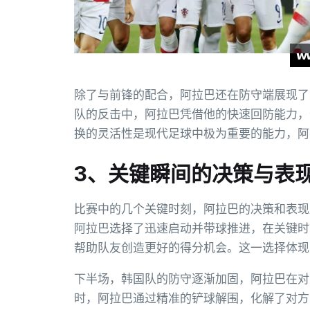
除了与前锋的配合，阿拉巴还在防守端展现了
队的反击中，阿拉巴凭借他的快速回防能力，
换的灵活性是现代足球中极为重要的能力，阿
3、关键瞬间的决策与表
比赛中的几个关键时刻，阿拉巴的决策和表现
阿拉巴选择了迅速启动并带球推进，在关键时
帮助队友创造更好的得分机会。这一选择体现
下半场，韩国队的防守逐渐加固，阿拉巴在对
时，阿拉巴通过精准的铲球解围，化解了对方