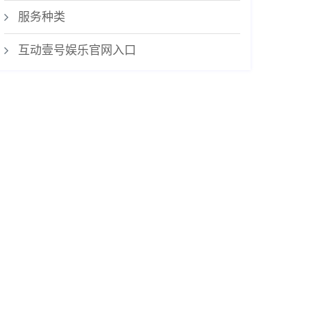
服务种类
互动壹号娱乐官网入口