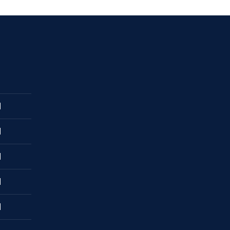
M
M
M
M
M