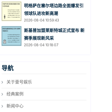
明格萨在塞尔塔边路全面爆发引
领球队进攻新高潮
2026-08-04 10:59:43
斯基普加盟莱斯特城正式宣布 新
赛季展现新风采
2026-08-04 10:18:07
导航
关于壹号娱乐
经典案例
新闻中心