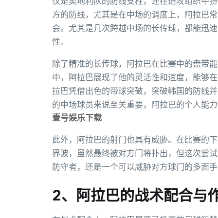
仅是奥地利队的防线支柱，还在进攻组织中扮
方的防线，尤其是在中场的调度上，阿拉巴常
会。尤其是几次跨越中场的长传球，都能迅速
性。
除了精准的长传球，阿拉巴在比赛中的盘带能
中，阿拉巴展现了他的灵活性和速度，能够在
拉巴凭借出色的带球突破，突破韩国的防线并
的中场球员来说至关重要，阿拉巴的个人能力
壹号娱乐下载
此外，阿拉巴的射门也具有威胁。在比赛的下
界波，虽然最终被对方门将扑出，但这次尝试
防守者，还是一个可以威胁对方球门的多面手
2、阿拉巴的战术配合与