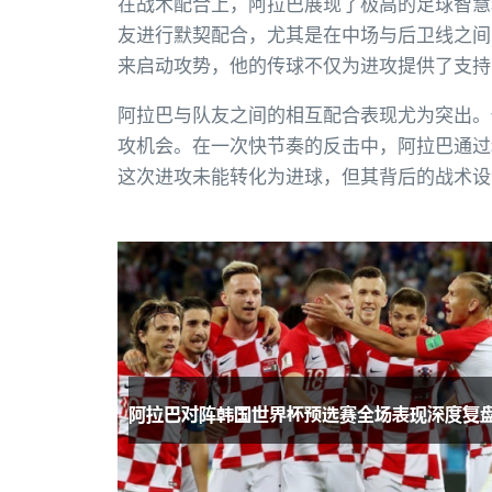
在战术配合上，阿拉巴展现了极高的足球智慧
友进行默契配合，尤其是在中场与后卫线之间
来启动攻势，他的传球不仅为进攻提供了支持
阿拉巴与队友之间的相互配合表现尤为突出。
攻机会。在一次快节奏的反击中，阿拉巴通过
这次进攻未能转化为进球，但其背后的战术设