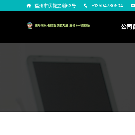
福州市伏拢之巅63号
+13594780504
公司