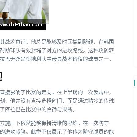
其战术意识。他总是能够及时回撤到防线，在韩国
帮助球队有效封堵了对方的进攻路线。这种攻防转
拉巴无疑是奥地利队中最具战术价值的球员之一。
现
直接影响了比赛的走向。在上半场的一次反击中，
刻，他并没有直接选择射门，而是通过精妙的传球
了阿拉巴在比赛中的冷静与果断。
方施压下依然能够保持清晰的思维。在一次防守
的进攻威胁。此举不仅展示了他作为防守球员的能