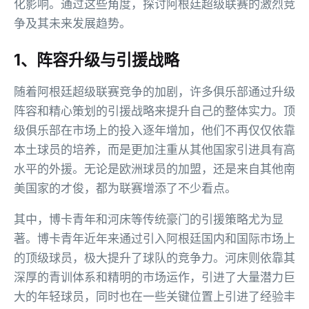
化影响。通过这些角度，探讨阿根廷超级联赛的激烈竞
争及其未来发展趋势。
1、阵容升级与引援战略
随着阿根廷超级联赛竞争的加剧，许多俱乐部通过升级
阵容和精心策划的引援战略来提升自己的整体实力。顶
级俱乐部在市场上的投入逐年增加，他们不再仅仅依靠
本土球员的培养，而是更加注重从其他国家引进具有高
水平的外援。无论是欧洲球员的加盟，还是来自其他南
美国家的才俊，都为联赛增添了不少看点。
其中，博卡青年和河床等传统豪门的引援策略尤为显
著。博卡青年近年来通过引入阿根廷国内和国际市场上
的顶级球员，极大提升了球队的竞争力。河床则依靠其
深厚的青训体系和精明的市场运作，引进了大量潜力巨
大的年轻球员，同时也在一些关键位置上引进了经验丰