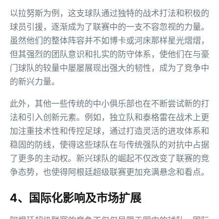
以拉努斯为例，这支球队通过独特的战术打法和积极的
球员引援，逐渐成为了联赛中的一支不容忽视的力量。
虽然他们的整体阵容并不如博卡或河床那样星光熠熠，
但其强烈的团队意识和扎实的防守体系，使他们在与豪
门球队的较量中屡屡展现出强大的韧性，成为了竞争中
的新兴力量。
此外，其他一些传统的中小俱乐部也在不断尝试新的打
法和引入创新元素。例如，独立队和泰格雷在战术上更
加注重技术性和传控足球，通过打造灵活的进攻体系和
稳固的防线，使得这些球队在与传统强队的对抗中占据
了更多的主动权。新兴球队的崛起不仅改变了联赛的竞
争态势，也使得阿根廷超级联赛更加充满悬念和看点。
4、国际化影响及市场扩展