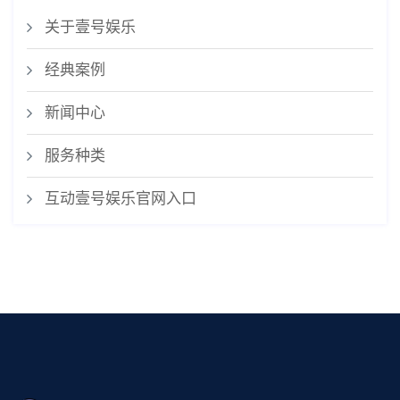
关于壹号娱乐
经典案例
新闻中心
服务种类
互动壹号娱乐官网入口