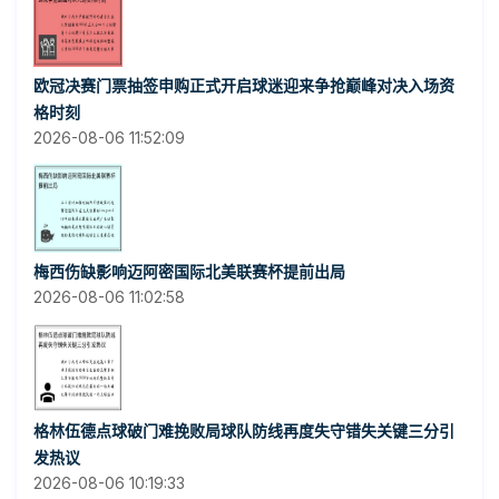
欧冠决赛门票抽签申购正式开启球迷迎来争抢巅峰对决入场资
格时刻
2026-08-06 11:52:09
梅西伤缺影响迈阿密国际北美联赛杯提前出局
2026-08-06 11:02:58
格林伍德点球破门难挽败局球队防线再度失守错失关键三分引
发热议
2026-08-06 10:19:33