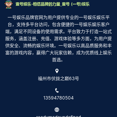
一号娱乐品牌官网为用户提供专业的一号娱乐娱乐平
台，支持多平台访问，包含便捷的一号娱乐娱乐客户
端，满足不同设备的使用需求。平台致力于打造一站式
服务，涵盖注册、充值、游戏体验等多方面，为用户提
供安全、流畅的娱乐环境。一号娱乐以高品质服务和丰
富的游戏内容，赢得广大玩家信赖，成为优质线上娱乐
首选。
福州市伏拢之巅63号
13594780504