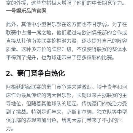
富的外援，这些举措极大增强了他们的中长期竞争力。
一号娱乐品牌官网
此外，其他中小型俱乐部在这方面也不甘示弱。为了在
联赛中占据一席之地，他们通过与欧洲俱乐部的合作或
直接从其他南美联赛挖掘潜力股，逐步提升自己的阵容
质量。这种多方位的阵容升级，不仅使得联赛的整体水
平得到了提升，也为球迷带来了更多精彩的比赛。
2、豪门竞争白热化
阿根廷超级联赛的豪门竞争越来越激烈。博卡青年和河
床作为最具传统的两大俱乐部，长期以来占据联赛的主
导地位，但随着其他球队的崛起，传统豪门的统治力受
到了挑战。特别是近年来，萨斯菲尔德、独立队等中型
俱乐部的表现愈加出色，给两大豪门带来了不小的压
力。