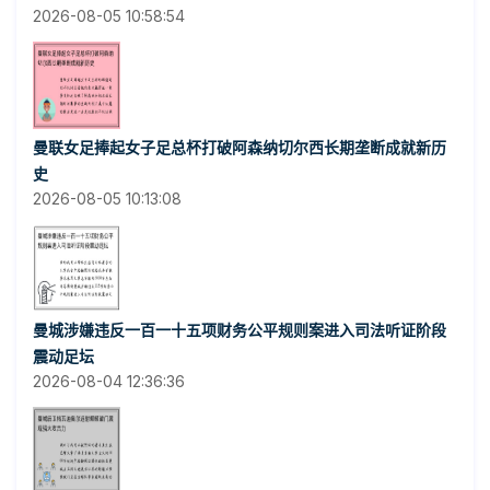
2026-08-05 10:58:54
曼联女足捧起女子足总杯打破阿森纳切尔西长期垄断成就新历
史
2026-08-05 10:13:08
曼城涉嫌违反一百一十五项财务公平规则案进入司法听证阶段
震动足坛
2026-08-04 12:36:36