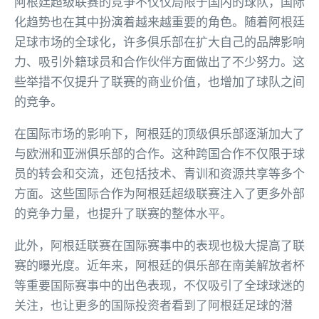
阿根廷超级联赛的竞争不仅仅局限于国内的球队，国际
化趋势也在其中扮演着越来越重要的角色。随着阿根廷
足球市场的全球化，许多俱乐部在扩大自己的品牌影响
力、吸引外籍球员和合作伙伴方面做出了不少努力。这
些举措不仅提升了联赛的商业价值，也增加了球队之间
的竞争。
在国际市场的影响下，阿根廷的顶级俱乐部逐渐加大了
与欧洲和亚洲俱乐部的合作。这种跨国合作不仅限于球
员的转会和交流，还包括技术、青训和资源共享等多个
方面。这些国际合作为阿根廷超级联赛注入了更多外部
的竞争力量，也提升了联赛的整体水平。
此外，阿根廷联赛在国际赛事中的表现也极大提高了联
赛的曝光度。近年来，阿根廷的俱乐部在南美解放者杯
等重要国际赛事中的出色表现，不仅吸引了全球球迷的
关注，也让更多的国际投资者看到了阿根廷足球的潜