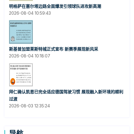
明格萨在塞尔塔边路全面爆发引领球队进攻新高潮
2026-08-04 10:59:43
斯基普加盟莱斯特城正式宣布 新赛季展现新风采
2026-08-04 10:18:07
拜仁确认凯恩已完全适应德国驾驶习惯 展现融入新环境的顺利
过渡
2026-08-03 12:35:24
导航