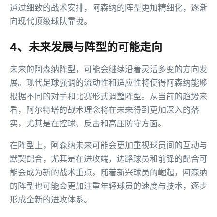
通过细致的战术安排，阿森纳的阵型更加精细化，逐渐
向现代顶级球队靠拢。
4、未来发展与阵型的可能走向
未来的阿森纳阵型，可能会继续沿着灵活多变的方向发
展。现代足球强调的流动性和适应性将使得阿森纳能够
根据不同的对手和比赛形式调整阵型。从当前的趋势来
看，阿尔特塔的战术理念将在未来得到更加深入的落
实，尤其是在控球、反击和高压防守方面。
在阵型上，阿森纳未来可能会更加重视球员间的互动与
默契配合，尤其是在进攻端，边路球员和前锋的配合可
能会成为新的战术重点。随着新兴球员的崛起，阿森纳
的阵型也可能会更加注重年轻球员的速度与技术，逐步
形成全新的进攻体系。