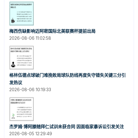
梅西伤缺影响迈阿密国际北美联赛杯提前出局
2026-08-06 11:02:58
格林伍德点球破门难挽败局球队防线再度失守错失关键三分引
发热议
2026-08-06 10:19:33
杰罗姆·博阿滕随拜仁试训未获合同 因面临家暴诉讼引发关注
2026-08-05 12:29:49