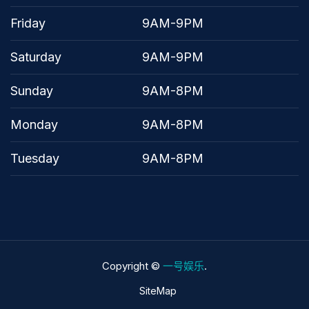
Friday
9AM-9PM
Saturday
9AM-9PM
Sunday
9AM-8PM
Monday
9AM-8PM
Tuesday
9AM-8PM
Copyright ©
一号娱乐
.
SiteMap