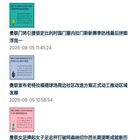
曼联门将引援锁定比利时国门塞内拉门斯新赛季防线最后拼图
浮现一
2026-08-05 11:45:24
曼联宣布老特拉福德球场周边社区改造方案正式动工推动区域
发展
2026-08-05 10:58:54
曼联女足捧起女子足总杯打破阿森纳切尔西长期垄断成就新历