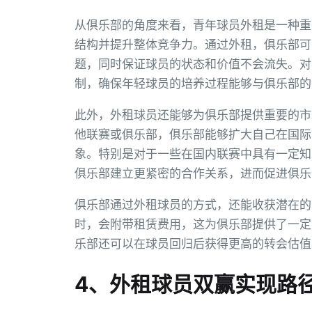
从俱乐部的角度来看，青年球员外租是一种重
结构并提升整体竞争力。通过外租，俱乐部可
题，同时保证球员的状态和价值不会流失。对
制，确保年轻球员的培养过程能够与俱乐部的
此外，外租球员还能够为俱乐部提供重要的市
他联赛或俱乐部，俱乐部能够扩大自己在国际
象。特别是对于一些在国内联赛中具有一定知
俱乐部建立更紧密的合作关系，进而促进俱乐
俱乐部通过外租球员的方式，还能收获潜在的
时，会附带租赁费用，这为俱乐部提供了一定
乐部还可以在球员回归后获得更高的转会估值
4、外租球员双赢实现路