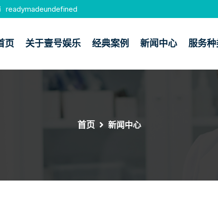
readymadeundefined
首页
关于壹号娱乐
经典案例
新闻中心
服务种
首页
新闻中心