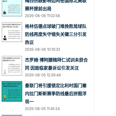
梅西伤缺影响迈阿密国际北美联
赛杯提前出局
2026-08-06 11:02:58
格林伍德点球破门难挽败局球队
防线再度失守错失关键三分引发
热议
2026-08-06 10:19:33
杰罗姆·博阿滕随拜仁试训未获合
同 因面临家暴诉讼引发关注
2026-08-05 12:29:49
曼联门将引援锁定比利时国门塞
内拉门斯新赛季防线最后拼图浮
现一
2026-08-05 11:45:24