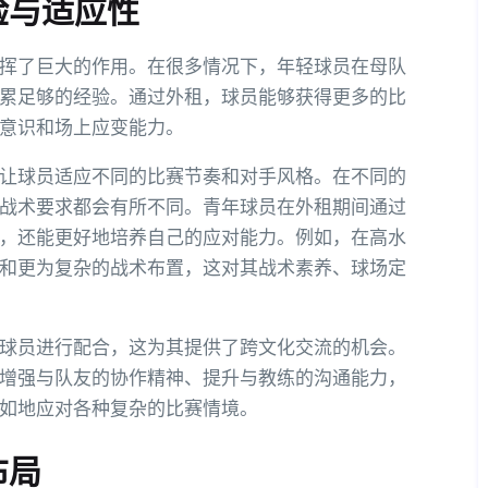
验与适应性
挥了巨大的作用。在很多情况下，年轻球员在母队
累足够的经验。通过外租，球员能够获得更多的比
意识和场上应变能力。
让球员适应不同的比赛节奏和对手风格。在不同的
战术要求都会有所不同。青年球员在外租期间通过
，还能更好地培养自己的应对能力。例如，在高水
和更为复杂的战术布置，这对其战术素养、球场定
球员进行配合，这为其提供了跨文化交流的机会。
增强与队友的协作精神、提升与教练的沟通能力，
如地应对各种复杂的比赛情境。
布局