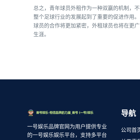
总之，青年球员外租作为一种双赢的机制，不
整个足球行业的发展起到了重要的促进作用。
球员的合作将更加紧密，外租球员也将在更广
生涯。
导航
一号娱乐品牌官网为用户提供专业
公司首
的一号娱乐娱乐平台，支持多平台