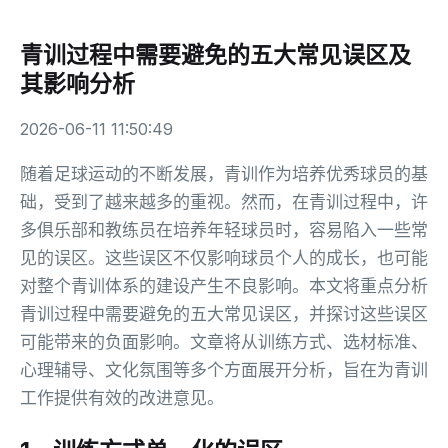
青训过程中需要避免的五大常见误区及
其影响分析
2026-06-11 11:50:49
随着足球运动的不断发展，青训作为培养优秀球员的基
础，受到了越来越多的重视。然而，在青训过程中，许
多俱乐部和教练员在培养年轻球员时，容易陷入一些常
见的误区。这些误区不仅影响球员个人的成长，也可能
对整个青训体系的建设产生不良影响。本文将重点分析
青训过程中需要避免的五大常见误区，并探讨这些误区
可能带来的负面影响。文章将从训练方式、选材标准、
心理辅导、文化氛围等多个方面展开分析，旨在为青训
工作提供有效的改进意见。