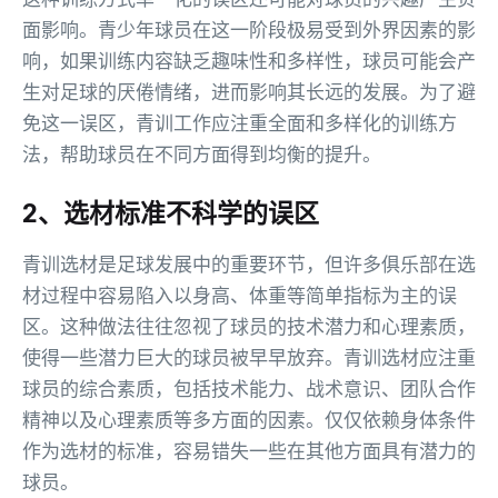
面影响。青少年球员在这一阶段极易受到外界因素的影
响，如果训练内容缺乏趣味性和多样性，球员可能会产
生对足球的厌倦情绪，进而影响其长远的发展。为了避
免这一误区，青训工作应注重全面和多样化的训练方
法，帮助球员在不同方面得到均衡的提升。
2、选材标准不科学的误区
青训选材是足球发展中的重要环节，但许多俱乐部在选
材过程中容易陷入以身高、体重等简单指标为主的误
区。这种做法往往忽视了球员的技术潜力和心理素质，
使得一些潜力巨大的球员被早早放弃。青训选材应注重
球员的综合素质，包括技术能力、战术意识、团队合作
精神以及心理素质等多方面的因素。仅仅依赖身体条件
作为选材的标准，容易错失一些在其他方面具有潜力的
球员。