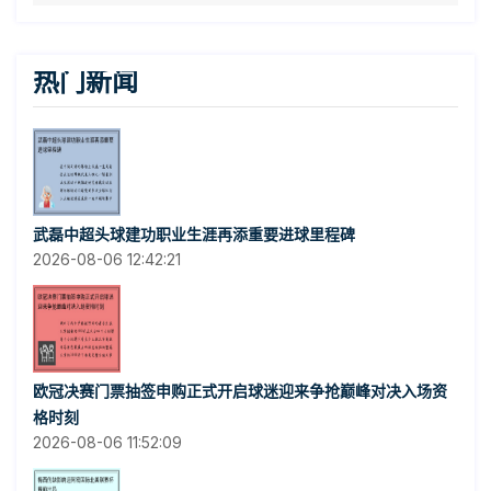
热门新闻
武磊中超头球建功职业生涯再添重要进球里程碑
2026-08-06 12:42:21
欧冠决赛门票抽签申购正式开启球迷迎来争抢巅峰对决入场资
格时刻
2026-08-06 11:52:09