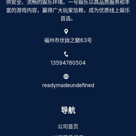
供安全、流畅的娱乐环境。一号娱乐以高品质服务和丰
富的游戏内容，赢得广大玩家信赖，成为优质线上娱乐
首选。
福州市伏拢之巅63号
13594780504
readymadeundefined
导航
公司首页