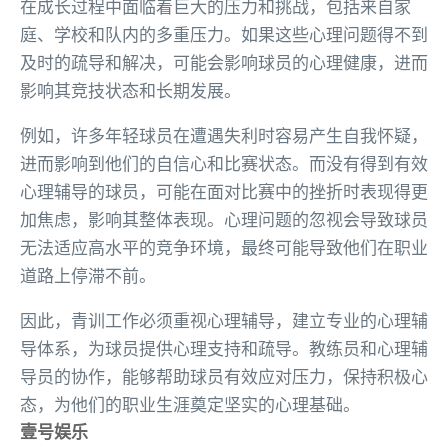
在成长过程中面临着巨大的压力和挑战，包括来自家
庭、学校和队内的多重压力。如果这些心理问题得不到
及时的疏导和解决，可能会影响球员的心理健康，进而
影响其竞技状态和长期发展。
例如，许多年轻球员在遭遇失利时容易产生自我怀疑，
进而影响到他们的自信心和比赛状态。而没有得到有效
心理辅导的球员，可能在面对比赛中的挫折时表现得更
加焦虑，影响其整体表现。心理问题的忽视会导致球员
无法适应高水平的竞争环境，最终可能导致他们在职业
道路上停滞不前。
因此，青训工作必须重视心理辅导，建立专业的心理辅
导体系，为球员提供心理支持和疏导。教练员和心理辅
导员的协作，能够帮助球员有效应对压力，保持积极心
态，为他们的职业生涯奠定坚实的心理基础。
壹号娱乐