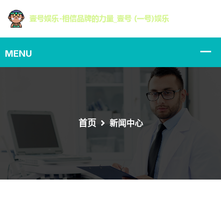
首页
新闻中心