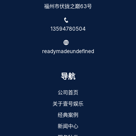
福州市伏拢之巅63号
13594780504
readymadeundefined
导航
公司首页
关于壹号娱乐
经典案例
新闻中心