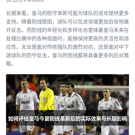
长期来看，皇马的防守革新可能为球队的进攻提供更多
支持。随着防线稳固，球队可以在进攻端更加自信地展
开反击。而防线的年轻化和多样化也意味着皇马未来在
处理比赛中的各种局面时，能够保持更高的灵活性和适
应性。无论是面对传统强队的激烈对抗，还是面对中下
游球队的防守反击，皇马的防线都将具备更多的应对策
略。