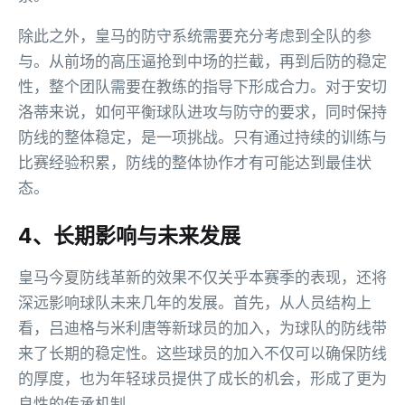
除此之外，皇马的防守系统需要充分考虑到全队的参
与。从前场的高压逼抢到中场的拦截，再到后防的稳定
性，整个团队需要在教练的指导下形成合力。对于安切
洛蒂来说，如何平衡球队进攻与防守的要求，同时保持
防线的整体稳定，是一项挑战。只有通过持续的训练与
比赛经验积累，防线的整体协作才有可能达到最佳状
态。
4、长期影响与未来发展
皇马今夏防线革新的效果不仅关乎本赛季的表现，还将
深远影响球队未来几年的发展。首先，从人员结构上
看，吕迪格与米利唐等新球员的加入，为球队的防线带
来了长期的稳定性。这些球员的加入不仅可以确保防线
的厚度，也为年轻球员提供了成长的机会，形成了更为
良性的传承机制。