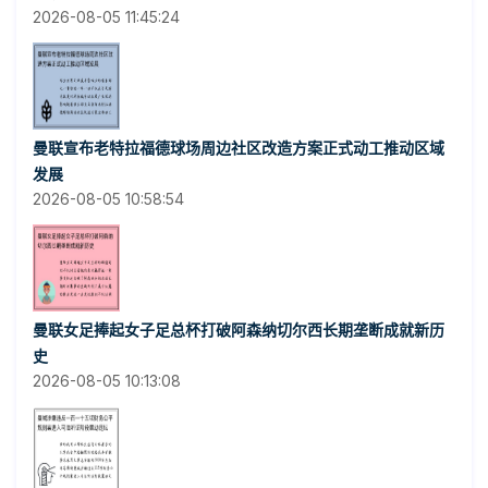
2026-08-05 11:45:24
曼联宣布老特拉福德球场周边社区改造方案正式动工推动区域
发展
2026-08-05 10:58:54
曼联女足捧起女子足总杯打破阿森纳切尔西长期垄断成就新历
史
2026-08-05 10:13:08