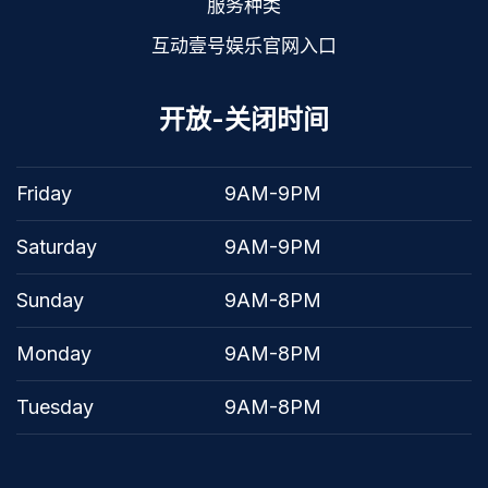
服务种类
互动壹号娱乐官网入口
开放-关闭时间
Friday
9AM-9PM
Saturday
9AM-9PM
Sunday
9AM-8PM
Monday
9AM-8PM
Tuesday
9AM-8PM