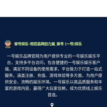
一号娱乐品牌官网为用户提供专业的一号娱乐娱乐平
台，支持多平台访问，包含便捷的一号娱乐娱乐客户
端，满足不同设备的使用需求。平台致力于打造一站式
服务，涵盖注册、充值、游戏体验等多方面，为用户提
供安全、流畅的娱乐环境。一号娱乐以高品质服务和丰
富的游戏内容，赢得广大玩家信赖，成为优质线上娱乐
首选。