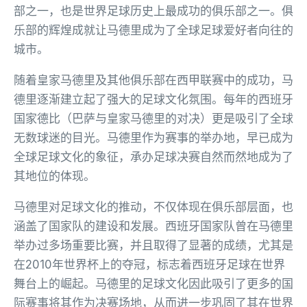
部之一，也是世界足球历史上最成功的俱乐部之一。俱
乐部的辉煌成就让马德里成为了全球足球爱好者向往的
城市。
随着皇家马德里及其他俱乐部在西甲联赛中的成功，马
德里逐渐建立起了强大的足球文化氛围。每年的西班牙
国家德比（巴萨与皇家马德里的对决）更是吸引了全球
无数球迷的目光。马德里作为赛事的举办地，早已成为
全球足球文化的象征，承办足球决赛自然而然地成为了
其地位的体现。
马德里对足球文化的推动，不仅体现在俱乐部层面，也
涵盖了国家队的建设和发展。西班牙国家队曾在马德里
举办过多场重要比赛，并且取得了显著的成绩，尤其是
在2010年世界杯上的夺冠，标志着西班牙足球在世界
舞台上的崛起。马德里的足球文化因此吸引了更多的国
际赛事将其作为决赛场地，从而进一步巩固了其在世界