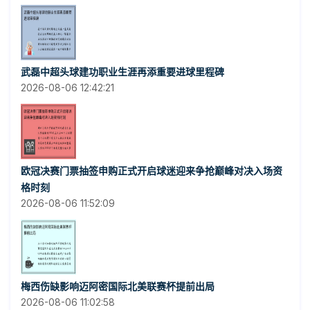
武磊中超头球建功职业生涯再添重要进球里程碑
2026-08-06 12:42:21
欧冠决赛门票抽签申购正式开启球迷迎来争抢巅峰对决入场资
格时刻
2026-08-06 11:52:09
梅西伤缺影响迈阿密国际北美联赛杯提前出局
2026-08-06 11:02:58