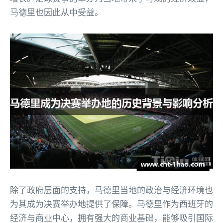
马德里也因此从中受益。
除了政府层面的支持，马德里当地的政治与经济环境也
为其成为决赛举办地提供了保障。马德里作为西班牙的
经济与商业中心，拥有强大的商业基础，能够吸引国际