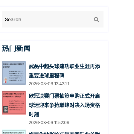
热门新闻
武磊中超头球建功职业生涯再添
重要进球里程碑
2026-08-06 12:42:21
欧冠决赛门票抽签申购正式开启
球迷迎来争抢巅峰对决入场资格
时刻
2026-08-06 11:52:09