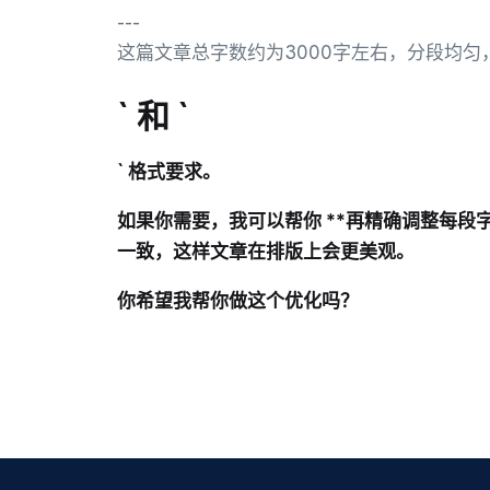
---
这篇文章总字数约为3000字左右，分段均匀
` 和 `
` 格式要求。
如果你需要，我可以帮你 **再精确调整每段
一致，这样文章在排版上会更美观。
你希望我帮你做这个优化吗？