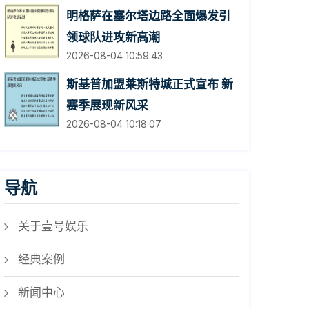
明格萨在塞尔塔边路全面爆发引
领球队进攻新高潮
2026-08-04 10:59:43
斯基普加盟莱斯特城正式宣布 新
赛季展现新风采
2026-08-04 10:18:07
导航
关于壹号娱乐
经典案例
新闻中心