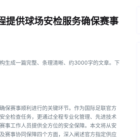
程提供球场安检服务确保赛事
构生成一篇完整、条理清晰、约3000字的文章。下
确保赛事顺利进行的关键环节。作为国际足联官方
安全检查任务，更通过全程专业化管理、先进技术
赛事工作人员提供全方位的安全保障。本文将从安
及赛事协同保障四个方面，深入阐述官方指定供应