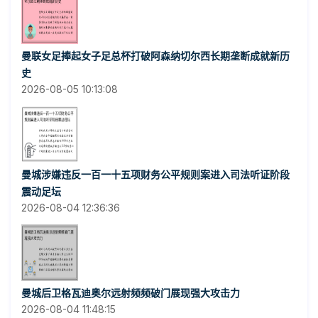
曼联女足捧起女子足总杯打破阿森纳切尔西长期垄断成就新历
史
2026-08-05 10:13:08
曼城涉嫌违反一百一十五项财务公平规则案进入司法听证阶段
震动足坛
2026-08-04 12:36:36
曼城后卫格瓦迪奥尔远射频频破门展现强大攻击力
2026-08-04 11:48:15