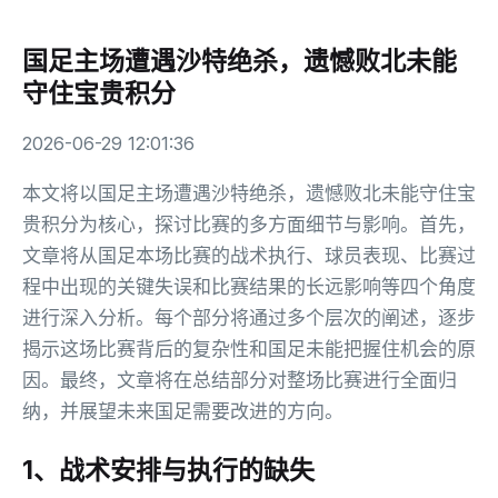
国足主场遭遇沙特绝杀，遗憾败北未能
守住宝贵积分
2026-06-29 12:01:36
本文将以国足主场遭遇沙特绝杀，遗憾败北未能守住宝
贵积分为核心，探讨比赛的多方面细节与影响。首先，
文章将从国足本场比赛的战术执行、球员表现、比赛过
程中出现的关键失误和比赛结果的长远影响等四个角度
进行深入分析。每个部分将通过多个层次的阐述，逐步
揭示这场比赛背后的复杂性和国足未能把握住机会的原
因。最终，文章将在总结部分对整场比赛进行全面归
纳，并展望未来国足需要改进的方向。
1、战术安排与执行的缺失