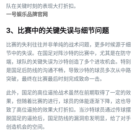
队在关键时刻的表现大打折扣。
一号娱乐品牌官网
3、比赛中的关键失误与细节问题
比赛的失利往往并非单纯的战术问题，更多时候源于细
节中的失误。在国足对阵沙特的比赛中，尤其是在防守
端，球队的关键失误为沙特创造了多个进攻机会。特别
是国足后防线的沟通不畅，导致沙特的球员多次从中路
突破，最终在比赛最后时刻完成致命一击。
此外，国足的高位逼抢战术虽然在前期取得了一定的效
果，但随着比赛的进行，球员的体能逐渐下降，这也导
致了高位逼抢的效果大打折扣。当沙特球员通过传球摆
脱国足的逼抢后，国足防线的漏洞愈发明显，给了对手
创造机会的空间。