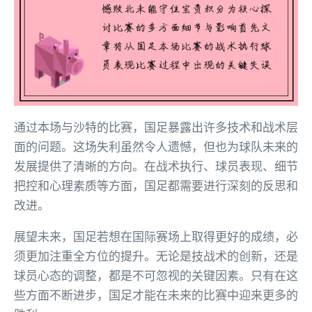
通过本场与沙特的比赛，国足暴露出许多技术和战术层
面的问题。这场失利虽然令人遗憾，但也为球队未来的
发展提供了清晰的方向。在战术执行、球员表现、细节
把控和心理素质等方面，国足都需要进行深刻的反思和
改进。
展望未来，国足若想在国际赛场上取得更好的成绩，必
须更加注重全方位的提升。无论是技战术的创新，还是
球员心态的调整，都是不可忽视的关键因素。只有在这
些方面不断进步，国足才能在未来的比赛中迎来更多的