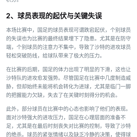
2、球员表现的起伏与关键失误
本场比赛中，国足的球员表现可谓跌宕起伏，个别球员
的失误也为比赛的最终结果埋下了隐患。尤其是在防守
端，个别球员的注意力不集中，导致了沙特的进攻球员
轻松突破防线，给球队带来了极大的压力。
在比赛的后期，国足的体力出现了明显的下滑，这也让
沙特队的进攻愈发强势。尽管国足在比赛中几度制造威
胁，但却始终未能将机会转化为进球，尤其是临门一脚
的把握能力欠缺，失去了在关键时刻得分的机会。
此外，部分球员在比赛中的心态也影响了他们的表现。
面对沙特强大的进攻压力，国足在心理层面的准备不
足，尤其是在最后时刻丧失对比赛的控制，导致了沙特
的绝杀。球员的紧张情绪以及缺乏冷静的决策，使得球