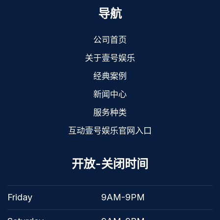
导航
公司首页
关于壹号娱乐
经典案例
新闻中心
服务种类
互动壹号娱乐官网入口
开放-关闭时间
Friday
9AM-9PM