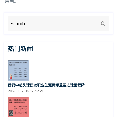
胜利。
热门新闻
武磊中超头球建功职业生涯再添重要进球里程碑
2026-08-06 12:42:21