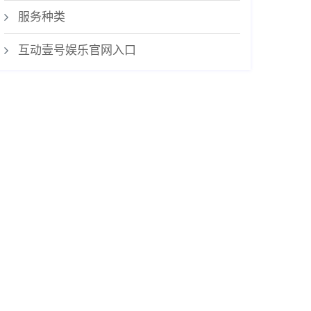
服务种类
互动壹号娱乐官网入口