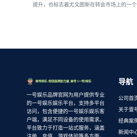
提升，也标志着尤文图斯在转会市场上的一个
导航
一号娱乐品牌官网为用户提供专业
公司首
的一号娱乐娱乐平台，支持多平台
关于壹
访问，包含便捷的一号娱乐娱乐客
户端，满足不同设备的使用需求。
经典案
平台致力于打造一站式服务，涵盖
新闻中
注册、充值、游戏体验等多方面，