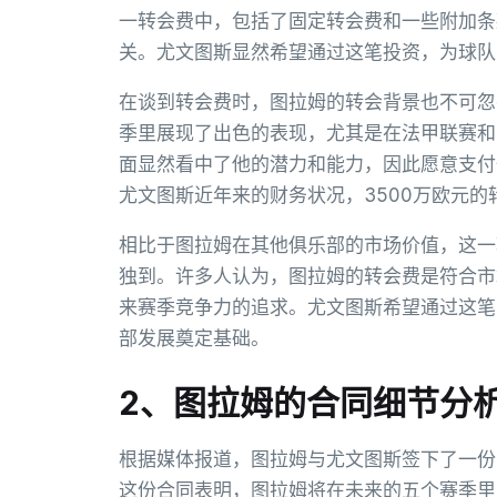
一转会费中，包括了固定转会费和一些附加条
关。尤文图斯显然希望通过这笔投资，为球队
在谈到转会费时，图拉姆的转会背景也不可忽
季里展现了出色的表现，尤其是在法甲联赛和
面显然看中了他的潜力和能力，因此愿意支付
尤文图斯近年来的财务状况，3500万欧元
相比于图拉姆在其他俱乐部的市场价值，这一
独到。许多人认为，图拉姆的转会费是符合市
来赛季竞争力的追求。尤文图斯希望通过这笔
部发展奠定基础。
2、图拉姆的合同细节分
根据媒体报道，图拉姆与尤文图斯签下了一份
这份合同表明，图拉姆将在未来的五个赛季里