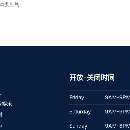
重要胜利。
开放-关闭时间
页
Friday
9AM-9P
号娱乐
Saturday
9AM-9P
例
心
Sunday
9AM-8P