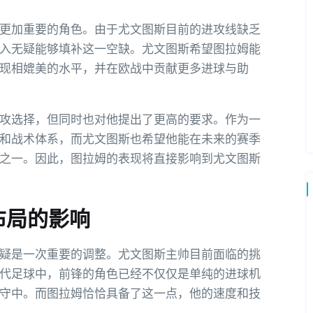
更加重要的角色。由于尤文图斯目前的进攻线缺乏
入无疑能够填补这一空缺。尤文图斯希望图拉姆能
现相媲美的水平，并在欧战中贡献更多进球与助
攻选择，但同时也对他提出了更高的要求。作为一
和战术体系，而尤文图斯也希望他能在未来的赛季
之一。因此，图拉姆的表现将直接影响到尤文图斯
布局的影响
疑是一次重要的调整。尤文图斯主帅目前面临的挑
代足球中，前锋的角色已经不仅仅是单纯的进球机
守中。而图拉姆恰恰具备了这一点，他的速度和技