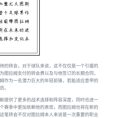
待的转会，对于球队来说，这不仅仅是一个引援的
为图拉姆支付的转会费以及与他签订的长期合同，
姆作为一名潜力巨大的年轻前锋，若能适应意甲的
员。
斯提供了更多的战术选择和阵容深度，同时也进一
个赛季中更加依赖他的表现，而图拉姆也将在新的
这笔转会不仅对图拉姆本人来说是一次重要的职业