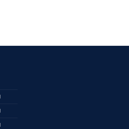
M
M
M