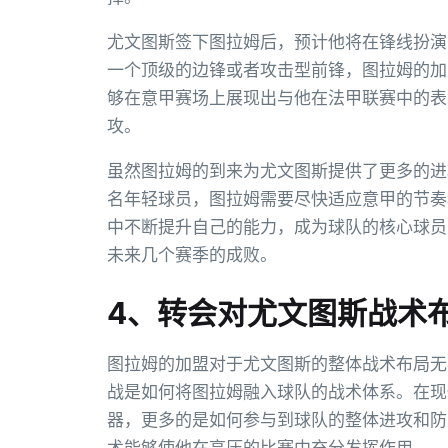
尤文图斯签下图拉姆后，预计他将在锋线扮演
一个顶级的边锋或者攻击型前锋，图拉姆的加
够在意甲赛场上展现出与他在法甲联赛中的表
攻。
虽然图拉姆的到来为尤文图斯提供了更多的进
名年轻球员，图拉姆需要尽快适应意甲的节奏
中不断提升自己的能力，成为球队的核心球员
未来几个赛季的成败。
4、转会对尤文图斯战术
图拉姆的加盟对于尤文图斯的整体战术布局无
战是如何将图拉姆融入球队的战术体系。在现
器，更多的是如何参与到球队的整体进攻和防