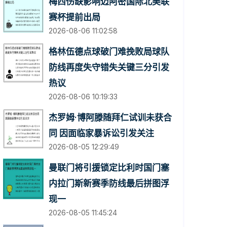
梅西伤缺影响迈阿密国际北美联
赛杯提前出局
2026-08-06 11:02:58
格林伍德点球破门难挽败局球队
防线再度失守错失关键三分引发
热议
2026-08-06 10:19:33
杰罗姆·博阿滕随拜仁试训未获合
同 因面临家暴诉讼引发关注
2026-08-05 12:29:49
曼联门将引援锁定比利时国门塞
内拉门斯新赛季防线最后拼图浮
现一
2026-08-05 11:45:24