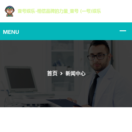
首页
新闻中心