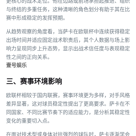
更核心的战术定位。他在边路或前场承担起推进、组织
与终结的多重任务，这种清晰的角色划分有助于其在比
赛中形成稳定的发挥预期。
从趋势观察的角度看，当萨卡在欧联杯中连续获得稳定
出场时间并适应固定战术职责后，其个人数据与场上影
响力呈现同步上升态势，显示出战术信任度与表现稳定
性之间的正向关系。
壹号娱乐
三、赛事环境影响
欧联杯相较于国内联赛，赛事环境更为多样，对手风格
差异显著，这对球员稳定性提出了更高要求。萨卡在不
同国家、不同比赛节奏下的适应能力，是分析其稳定性
变化的重要切入点。
在面对技术型或身体对抗强烈的球队时，萨卡逐渐学会