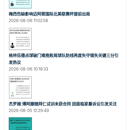
梅西伤缺影响迈阿密国际北美联赛杯提前出局
2026-08-06 11:02:58
格林伍德点球破门难挽败局球队防线再度失守错失关键三分引
发热议
2026-08-06 10:19:33
杰罗姆·博阿滕随拜仁试训未获合同 因面临家暴诉讼引发关注
2026-08-05 12:29:49