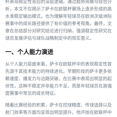
杯表现稳定性背后的深层逻辑。通过趋势观察与综合分
析，本文不仅揭示了萨卡在欧联杯赛场上逐步形成的高
水准稳定输出模式，也为理解年轻球员在欧洲次级洲际
赛事中的成长路径提供了有价值的参考视角。最终，文
章在总结部分对研究结论进行归纳，强调稳定性研究在
球员发展评估与球队战略制定中的现实意义。
一、个人能力演进
从个人能力层面来看，萨卡在欧联杯中的表现稳定性首
先源于其技术能力的持续进化。早期阶段的萨卡更多依
赖速度、爆发力与边路突破，在比赛中表现出明显的起
伏性，这种不稳定并非能力不足，而是年轻球员在高强
度赛事中常见的成长特征。
随着比赛经验的积累，萨卡在控球精度、传球选择以及
射门效率等方面均呈现出明显提升。他开始在欧联杯中