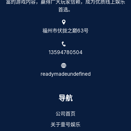
富的游戏内容，赢得广大玩家信赖，成为优质线上娱乐
首选。
福州市伏拢之巅63号
13594780504
readymadeundefined
导航
公司首页
关于壹号娱乐