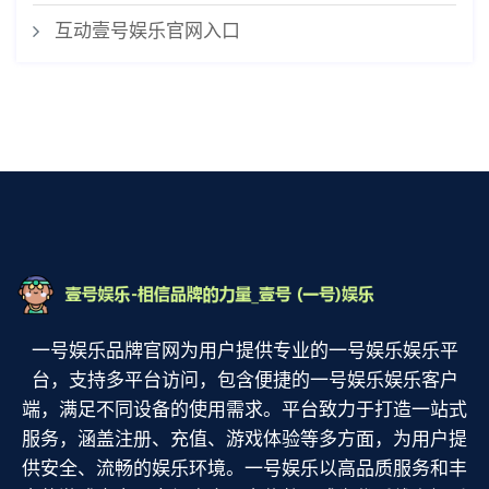
互动壹号娱乐官网入口
一号娱乐品牌官网为用户提供专业的一号娱乐娱乐平
台，支持多平台访问，包含便捷的一号娱乐娱乐客户
端，满足不同设备的使用需求。平台致力于打造一站式
服务，涵盖注册、充值、游戏体验等多方面，为用户提
供安全、流畅的娱乐环境。一号娱乐以高品质服务和丰