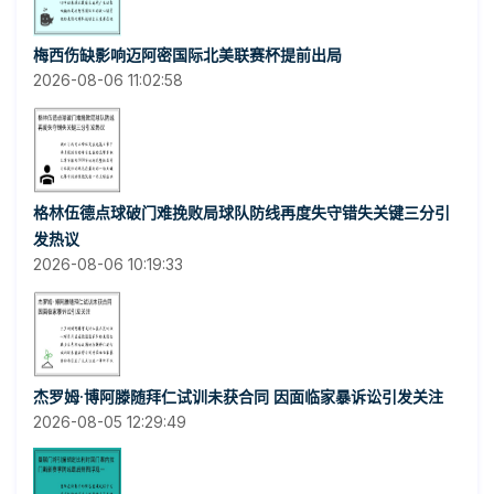
梅西伤缺影响迈阿密国际北美联赛杯提前出局
2026-08-06 11:02:58
格林伍德点球破门难挽败局球队防线再度失守错失关键三分引
发热议
2026-08-06 10:19:33
杰罗姆·博阿滕随拜仁试训未获合同 因面临家暴诉讼引发关注
2026-08-05 12:29:49