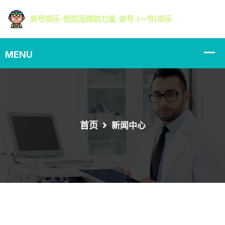
首页
新闻中心