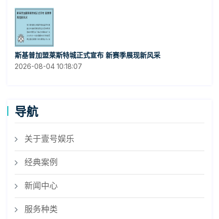
斯基普加盟莱斯特城正式宣布 新赛季展现新风采
2026-08-04 10:18:07
导航
关于壹号娱乐
经典案例
新闻中心
服务种类