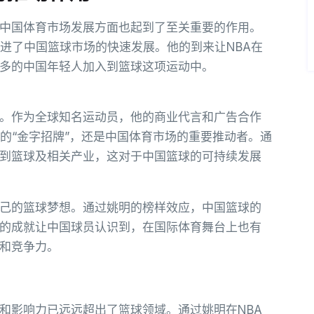
中国体育市场发展方面也起到了至关重要的作用。
促进了中国篮球市场的快速发展。他的到来让NBA在
多的中国年轻人加入到篮球这项运动中。
。作为全球知名运动员，他的商业代言和广告合作
的“金字招牌”，还是中国体育市场的重要推动者。通
到篮球及相关产业，这对于中国篮球的可持续发展
己的篮球梦想。通过姚明的榜样效应，中国篮球的
的成就让中国球员认识到，在国际体育舞台上也有
和竞争力。
和影响力已远远超出了篮球领域。通过姚明在NBA