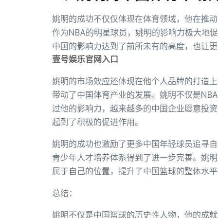
姚明的成功不仅仅体现在体育领域，他在推动
作为NBA的明星球员，姚明的影响力极大地
中国的影响力达到了前所未有的高度，也让更
壹号娱乐官网入口
姚明的市场效应还体现在他个人品牌的打造上
带动了中国体育产业的发展。姚明不仅是NBA
过他的影响力，越来越多的中国企业愿意投资
起到了积极的促进作用。
姚明的成功也激励了更多中国年轻球员追寻自
青少年人才培养体系得到了进一步完善。姚明
属于自己的位置，提升了中国篮球的整体水平
总结：
姚明不仅是中国篮球的历史性人物，他的成就