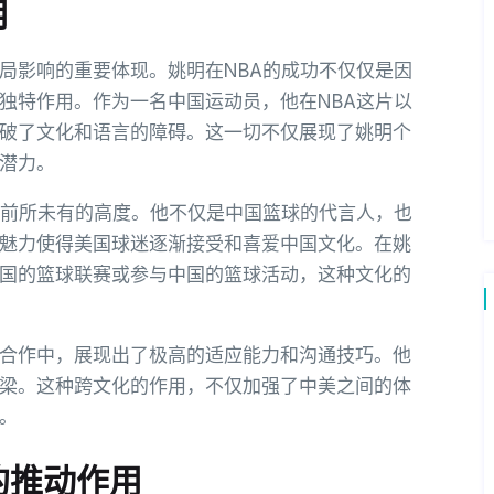
用
局影响的重要体现。姚明在NBA的成功不仅仅是因
独特作用。作为一名中国运动员，他在NBA这片以
破了文化和语言的障碍。这一切不仅展现了姚明个
潜力。
了前所未有的高度。他不仅是中国篮球的代言人，也
魅力使得美国球迷逐渐接受和喜爱中国文化。在姚
国的篮球联赛或参与中国的篮球活动，这种文化的
合作中，展现出了极高的适应能力和沟通技巧。他
梁。这种跨文化的作用，不仅加强了中美之间的体
。
的推动作用