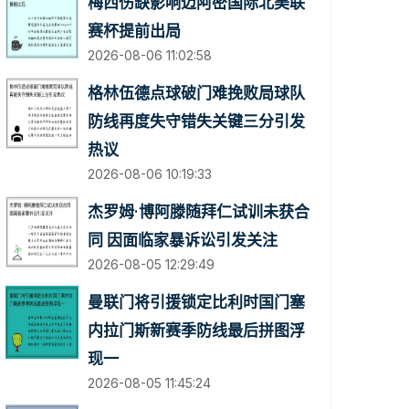
梅西伤缺影响迈阿密国际北美联
赛杯提前出局
2026-08-06 11:02:58
格林伍德点球破门难挽败局球队
防线再度失守错失关键三分引发
热议
2026-08-06 10:19:33
杰罗姆·博阿滕随拜仁试训未获合
同 因面临家暴诉讼引发关注
2026-08-05 12:29:49
曼联门将引援锁定比利时国门塞
内拉门斯新赛季防线最后拼图浮
现一
2026-08-05 11:45:24