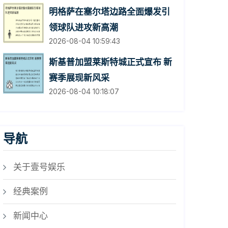
明格萨在塞尔塔边路全面爆发引
领球队进攻新高潮
2026-08-04 10:59:43
斯基普加盟莱斯特城正式宣布 新
赛季展现新风采
2026-08-04 10:18:07
导航
关于壹号娱乐
经典案例
新闻中心