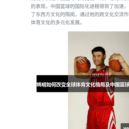
的表现，中国篮球的国际化进程得到了加速，
了东西方文化的隔阂，通过他的跨文化交流作
体育文化的多元化发展。