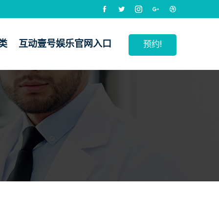
类
互动壹号娱乐官网入口
预约!