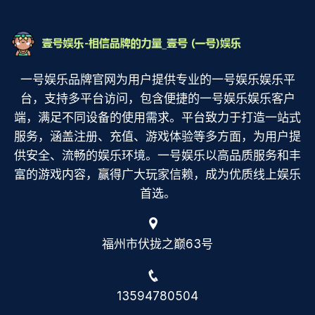
一号娱乐品牌官网为用户提供专业的一号娱乐娱乐平
台，支持多平台访问，包含便捷的一号娱乐娱乐客户
端，满足不同设备的使用需求。平台致力于打造一站式
服务，涵盖注册、充值、游戏体验等多方面，为用户提
供安全、流畅的娱乐环境。一号娱乐以高品质服务和丰
富的游戏内容，赢得广大玩家信赖，成为优质线上娱乐
首选。
福州市伏拢之巅63号
13594780504