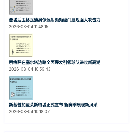
曼城后卫格瓦迪奥尔远射频频破门展现强大攻击力
2026-08-04 11:48:15
明格萨在塞尔塔边路全面爆发引领球队进攻新高潮
2026-08-04 10:59:43
斯基普加盟莱斯特城正式宣布 新赛季展现新风采
2026-08-04 10:18:07