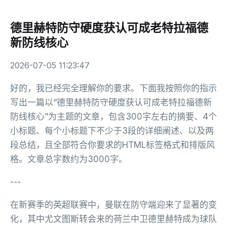
德里赫特防守硬度获认可成老特拉福德
新防线核心
2026-07-05 11:23:47
好的，我已经完全理解你的要求。下面我按照你的指示
写出一篇以“德里赫特防守硬度获认可成老特拉福德新
防线核心”为主题的文章，包含300字左右的摘要、4个
小标题、每个小标题下不少于3段的详细阐述、以及两
段总结，且全部符合你要求的HTML标签格式和排版风
格。文章总字数约为3000字。
---
在新赛季的英超联赛中，曼联在防守端迎来了显著的变
化，其中尤文图斯转会来的荷兰中卫德里赫特成为球队