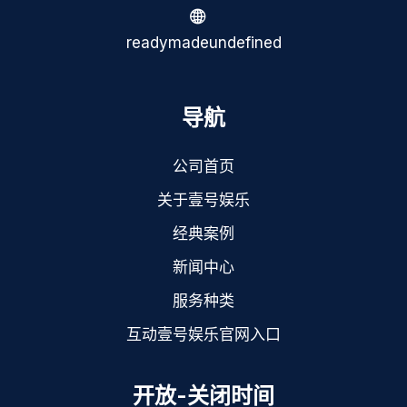
readymadeundefined
导航
公司首页
关于壹号娱乐
经典案例
新闻中心
服务种类
互动壹号娱乐官网入口
开放-关闭时间