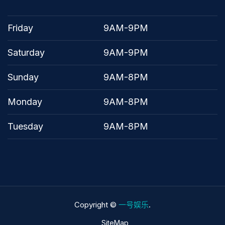
Friday
9AM-9PM
Saturday
9AM-9PM
Sunday
9AM-8PM
Monday
9AM-8PM
Tuesday
9AM-8PM
Copyright ©
一号娱乐
.
SiteMap