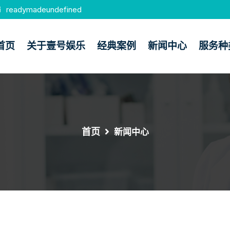
readymadeundefined
首页
关于壹号娱乐
经典案例
新闻中心
服务种
首页
新闻中心