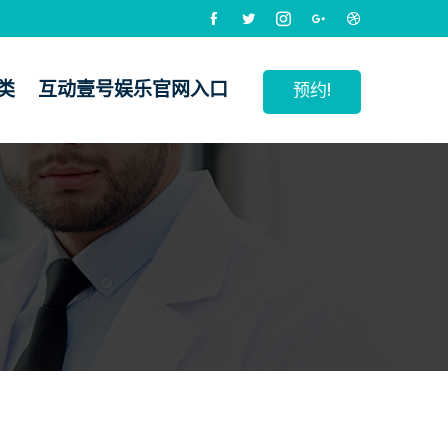
类
互动壹号娱乐官网入口
预约!