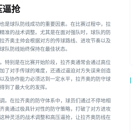
压逼抢
也是球队防线成功的重要因素。在比赛过程中，拉
精准的战术调整。尤其是在面对强队时，球队的防
拉齐奥主帅会根据对方的传球路线、进攻节奏以及
球队防线始终保持在最佳状态。
。特别是在比赛开始阶段，拉齐奥通常会通过高位
加了对手传球的难度，还通过逼迫对方失误来创造
以及协作能力必须达到一定水平，拉齐奥的防守球
得到了最大化的发挥。
调。在拉齐奥的防守体系中，球员们通过不停地相
齐奥通过极具针对性的防守策略，打破了对方进攻
这种灵活的战术调整和高压逼抢，让拉齐奥防线在