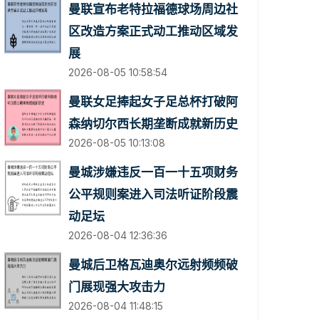
曼联宣布老特拉福德球场周边社
区改造方案正式动工推动区域发
展
2026-08-05 10:58:54
曼联女足捧起女子足总杯打破阿
森纳切尔西长期垄断成就新历史
2026-08-05 10:13:08
曼城涉嫌违反一百一十五项财务
公平规则案进入司法听证阶段震
动足坛
2026-08-04 12:36:36
曼城后卫格瓦迪奥尔远射频频破
门展现强大攻击力
2026-08-04 11:48:15