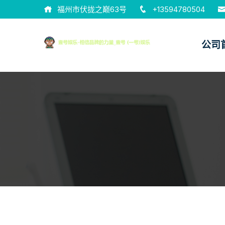
福州市伏拢之巅63号
+13594780504
公司