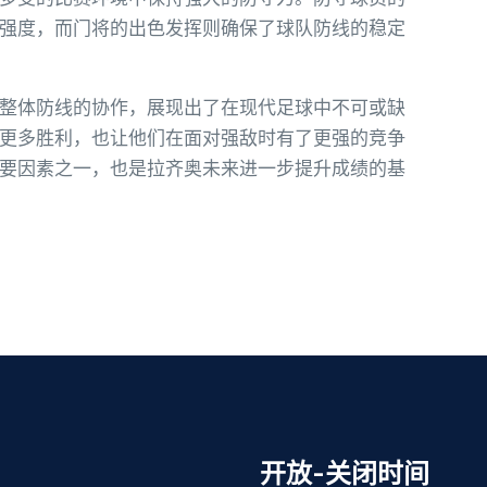
强度，而门将的出色发挥则确保了球队防线的稳定
整体防线的协作，展现出了在现代足球中不可或缺
更多胜利，也让他们在面对强敌时有了更强的竞争
要因素之一，也是拉齐奥未来进一步提升成绩的基
开放-关闭时间