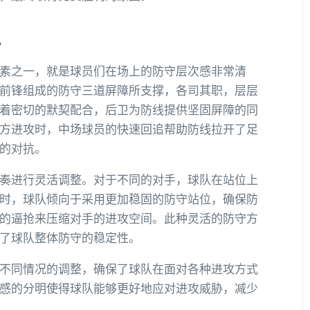
位
素之一，就是球员们在场上的防守层次感非常清
前锋组成的防守三道屏障所支撑，各司其职，层层
着密切的默契配合，后卫为防线提供坚固屏障的同
方进攻时，中场球员的快速回追帮助防线拉开了足
的对抗。
奏进行灵活调整。对于不同的对手，球队在站位上
时，球队倾向于采用更加稳固的防守站位，确保防
的逼抢来压缩对手的进攻空间。此种灵活的防守方
了球队整体防守的稳定性。
不同情况的调整，确保了球队在面对各种进攻方式
感的分明使得球队能够更好地应对进攻威胁，减少