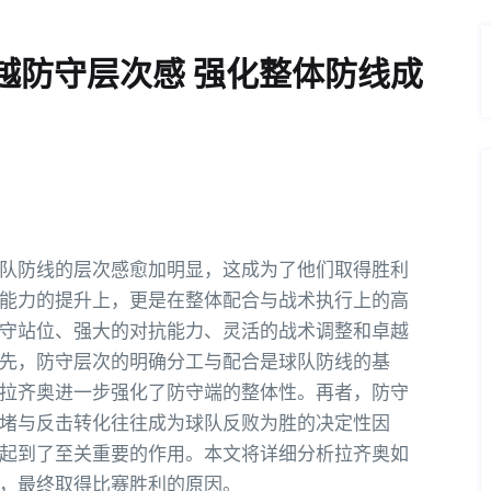
越防守层次感 强化整体防线成
队防线的层次感愈加明显，这成为了他们取得胜利
能力的提升上，更是在整体配合与战术执行上的高
守站位、强大的对抗能力、灵活的战术调整和卓越
先，防守层次的明确分工与配合是球队防线的基
拉齐奥进一步强化了防守端的整体性。再者，防守
堵与反击转化往往成为球队反败为胜的决定性因
起到了至关重要的作用。本文将详细分析拉齐奥如
，最终取得比赛胜利的原因。