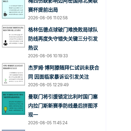
梅西伤缺影响迈阿密国际北美联
赛杯提前出局
2026-08-06 11:02:58
格林伍德点球破门难挽败局球队
防线再度失守错失关键三分引发
热议
2026-08-06 10:19:33
杰罗姆·博阿滕随拜仁试训未获合
同 因面临家暴诉讼引发关注
2026-08-05 12:29:49
曼联门将引援锁定比利时国门塞
内拉门斯新赛季防线最后拼图浮
现一
2026-08-05 11:45:24