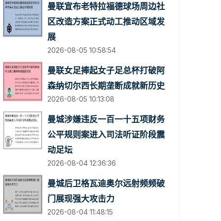
曼联宣布老特拉福德球场周边社
区改造方案正式动工推动区域发
展
2026-08-05 10:58:54
曼联女足捧起女子足总杯打破阿
森纳切尔西长期垄断成就新历史
2026-08-05 10:13:08
曼城涉嫌违反一百一十五项财务
公平规则案进入司法听证阶段震
动足坛
2026-08-04 12:36:36
曼城后卫格瓦迪奥尔远射频频破
门展现强大攻击力
2026-08-04 11:48:15