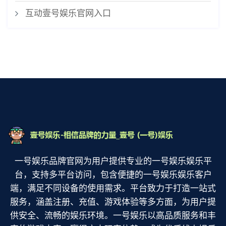
互动壹号娱乐官网入口
一号娱乐品牌官网为用户提供专业的一号娱乐娱乐平
台，支持多平台访问，包含便捷的一号娱乐娱乐客户
端，满足不同设备的使用需求。平台致力于打造一站式
服务，涵盖注册、充值、游戏体验等多方面，为用户提
供安全、流畅的娱乐环境。一号娱乐以高品质服务和丰