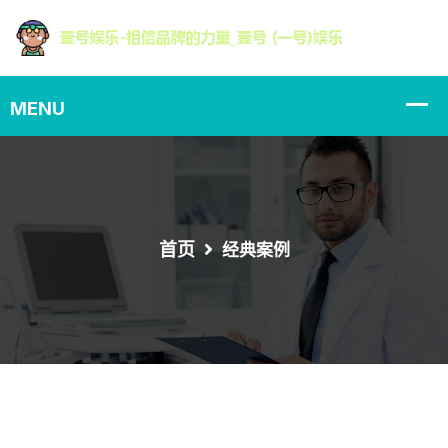
首页
经典案例