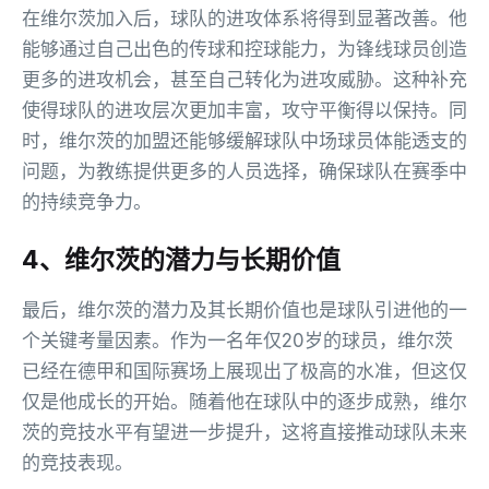
在维尔茨加入后，球队的进攻体系将得到显著改善。他
能够通过自己出色的传球和控球能力，为锋线球员创造
更多的进攻机会，甚至自己转化为进攻威胁。这种补充
使得球队的进攻层次更加丰富，攻守平衡得以保持。同
时，维尔茨的加盟还能够缓解球队中场球员体能透支的
问题，为教练提供更多的人员选择，确保球队在赛季中
的持续竞争力。
4、维尔茨的潜力与长期价值
最后，维尔茨的潜力及其长期价值也是球队引进他的一
个关键考量因素。作为一名年仅20岁的球员，维尔茨
已经在德甲和国际赛场上展现出了极高的水准，但这仅
仅是他成长的开始。随着他在球队中的逐步成熟，维尔
茨的竞技水平有望进一步提升，这将直接推动球队未来
的竞技表现。