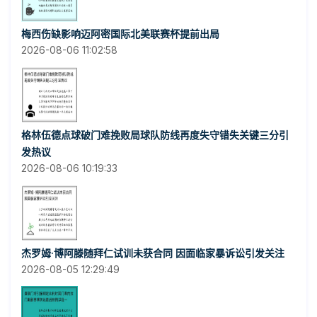
梅西伤缺影响迈阿密国际北美联赛杯提前出局
2026-08-06 11:02:58
格林伍德点球破门难挽败局球队防线再度失守错失关键三分引
发热议
2026-08-06 10:19:33
杰罗姆·博阿滕随拜仁试训未获合同 因面临家暴诉讼引发关注
2026-08-05 12:29:49