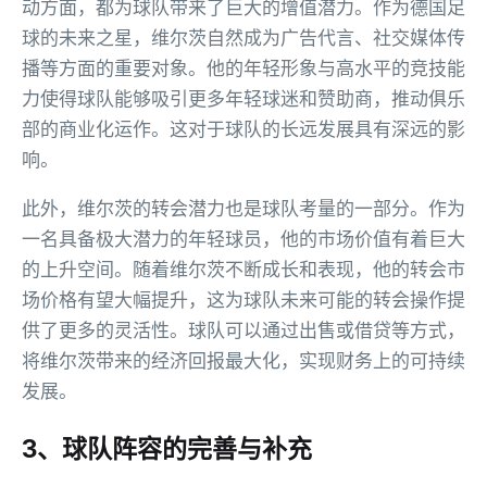
动方面，都为球队带来了巨大的增值潜力。作为德国足
球的未来之星，维尔茨自然成为广告代言、社交媒体传
播等方面的重要对象。他的年轻形象与高水平的竞技能
力使得球队能够吸引更多年轻球迷和赞助商，推动俱乐
部的商业化运作。这对于球队的长远发展具有深远的影
响。
此外，维尔茨的转会潜力也是球队考量的一部分。作为
一名具备极大潜力的年轻球员，他的市场价值有着巨大
的上升空间。随着维尔茨不断成长和表现，他的转会市
场价格有望大幅提升，这为球队未来可能的转会操作提
供了更多的灵活性。球队可以通过出售或借贷等方式，
将维尔茨带来的经济回报最大化，实现财务上的可持续
发展。
3、球队阵容的完善与补充