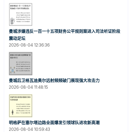
曼城涉嫌违反一百一十五项财务公平规则案进入司法听证阶段
震动足坛
2026-08-04 12:36:36
曼城后卫格瓦迪奥尔远射频频破门展现强大攻击力
2026-08-04 11:48:15
明格萨在塞尔塔边路全面爆发引领球队进攻新高潮
2026-08-04 10:59:43