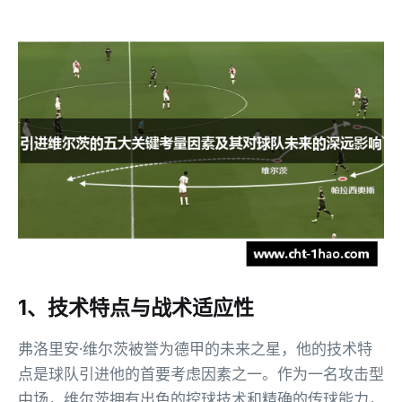
1、技术特点与战术适应性
弗洛里安·维尔茨被誉为德甲的未来之星，他的技术特
点是球队引进他的首要考虑因素之一。作为一名攻击型
中场，维尔茨拥有出色的控球技术和精确的传球能力，