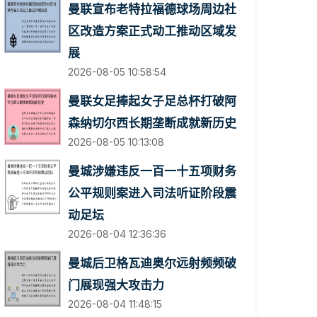
曼联宣布老特拉福德球场周边社
区改造方案正式动工推动区域发
展
2026-08-05 10:58:54
曼联女足捧起女子足总杯打破阿
森纳切尔西长期垄断成就新历史
2026-08-05 10:13:08
曼城涉嫌违反一百一十五项财务
公平规则案进入司法听证阶段震
动足坛
2026-08-04 12:36:36
曼城后卫格瓦迪奥尔远射频频破
门展现强大攻击力
2026-08-04 11:48:15