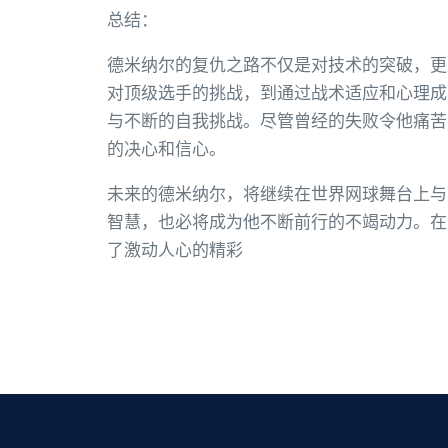
总结：
德米纳尔的复仇之路不仅是对技术的突破，更
对顶级选手的挑战，到通过战术适应和心理成
与不断的自我挑战。尽管曾经的失败令他痛苦
的决心和信心。
未来的德米纳尔，将继续在世界网球舞台上与
智慧，也必将成为他不断前行的不竭动力。在
了激动人心的精彩