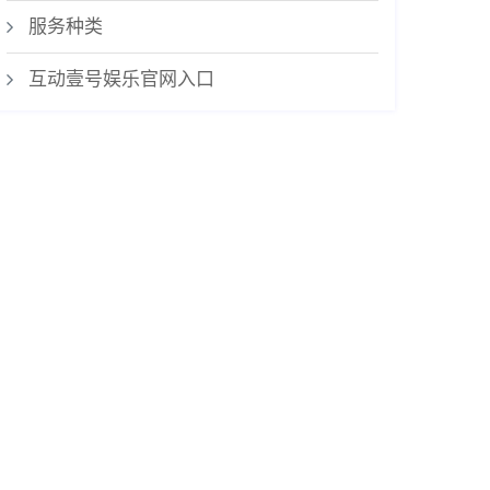
服务种类
互动壹号娱乐官网入口