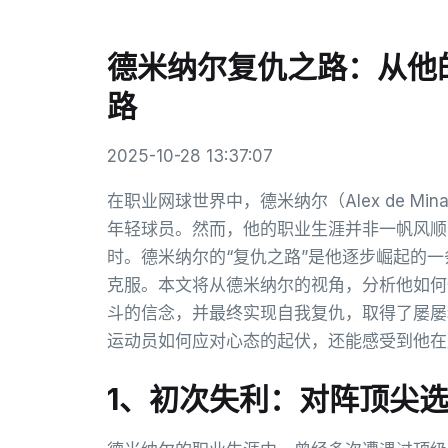
德米纳尔复仇之路：从他
路
2025-10-28 13:37:07
在职业网球世界中，德米纳尔（Alex de M
年轻球员。然而，他的职业生涯并非一帆风顺
时。德米纳尔的“复仇之路”是他逐步崛起的
克服。本文将从德米纳尔的视角，分析他如何
斗的信念，并最终实现自我复仇，取得了屡屡
运动员如何应对心态的起伏，还能感受到他在
1、初次失利：对阵顶尖