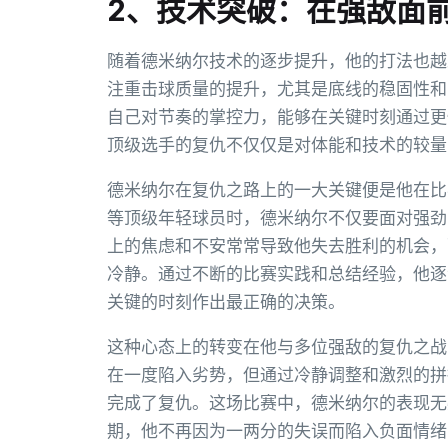
2、技术突破：在强敌面
随着德米纳尔技术的逐步提升，他的打法也越
注重击球质量的提升，尤其是底线的稳固性和
自己对节奏的掌控力，能够在关键时刻通过更
顶级选手的复仇不仅仅是对体能和技术的较量
德米纳尔在复仇之路上的一大关键便是他在比
等顶级年轻球员时，德米纳尔不仅要面对强劲
上的焦虑和不安常常导致他失去胜利的机会，
冷静。通过不断的比赛实践和总结经验，他逐
关键的时刻作出最正确的决策。
这种心态上的转变在他与多位强敌的复仇之战
在一度陷入劣势，但通过冷静调整和激烈的拼
完成了复仇。这场比赛中，德米纳尔的表现无
期，他不再因为一两分的失误而陷入负面情绪