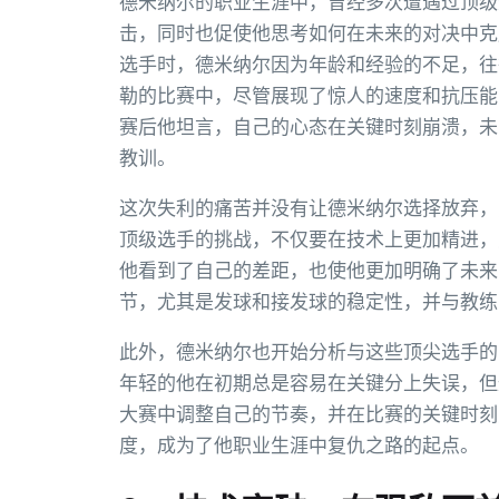
德米纳尔的职业生涯中，曾经多次遭遇过顶级
击，同时也促使他思考如何在未来的对决中克
选手时，德米纳尔因为年龄和经验的不足，往
勒的比赛中，尽管展现了惊人的速度和抗压能
赛后他坦言，自己的心态在关键时刻崩溃，未
教训。
这次失利的痛苦并没有让德米纳尔选择放弃，
顶级选手的挑战，不仅要在技术上更加精进，
他看到了自己的差距，也使他更加明确了未来
节，尤其是发球和接发球的稳定性，并与教练
此外，德米纳尔也开始分析与这些顶尖选手的
年轻的他在初期总是容易在关键分上失误，但
大赛中调整自己的节奏，并在比赛的关键时刻
度，成为了他职业生涯中复仇之路的起点。