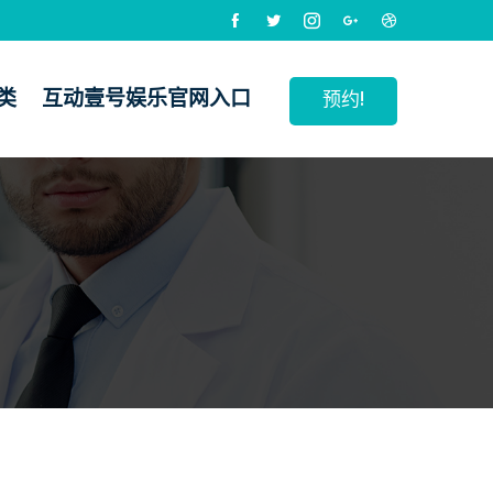
类
互动壹号娱乐官网入口
预约!