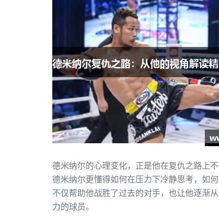
德米纳尔的心理变化，正是他在复仇之路上不
德米纳尔更懂得如何在压力下冷静思考，如何
不仅帮助他战胜了过去的对手，也让他逐渐从
力的球员。