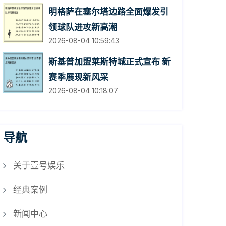
明格萨在塞尔塔边路全面爆发引
领球队进攻新高潮
2026-08-04 10:59:43
斯基普加盟莱斯特城正式宣布 新
赛季展现新风采
2026-08-04 10:18:07
导航
关于壹号娱乐
经典案例
新闻中心