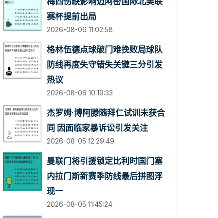
梅西伤缺影响迈阿密国际北美联
赛杯提前出局
2026-08-06 11:02:58
格林伍德点球破门难挽败局球队
防线再度失守错失关键三分引发
热议
2026-08-06 10:19:33
杰罗姆·博阿滕随拜仁试训未获合
同 因面临家暴诉讼引发关注
2026-08-05 12:29:49
曼联门将引援锁定比利时国门塞
内拉门斯新赛季防线最后拼图浮
现一
2026-08-05 11:45:24