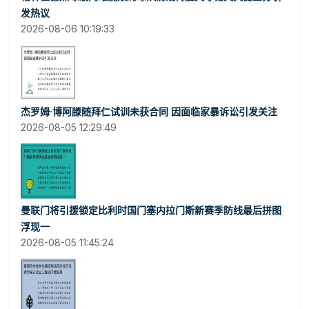
发热议
2026-08-06 10:19:33
杰罗姆·博阿滕随拜仁试训未获合同 因面临家暴诉讼引发关注
2026-08-05 12:29:49
曼联门将引援锁定比利时国门塞内拉门斯新赛季防线最后拼图
浮现一
2026-08-05 11:45:24