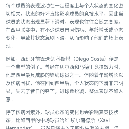
每个球员的表现波动在一定程度上与个人状态的变化密
切相关。状态的好坏直接影响球员的竞技水平，因此当
球员的状态出现显著下滑时，表现也往往会随之变差。
在西甲联赛中，有不少球员曾因伤病、年龄增长或心态
变化，导致其状态急剧下滑，从而影响了他们的场上表
现。
例如，西班牙前锋迭戈·科斯塔（Diego Costa）便是
一个典型的例子。曾经在切尔西和马德里竞技效力时，
他是西甲最具威胁的锋线球员之一。但随着年龄增长以
及伤病困扰，他在回到西甲后，个人状态的下滑非常明
显，失去了昔日的锋芒，进球数锐减，整体表现不如人
意。
除了伤病因素外，球员心态的变化也会影响其竞技状
态。比如西甲的中场球员哈维·埃尔南德斯（Xavi
Hernandez），虽然已经进入了职业生涯的末期，但