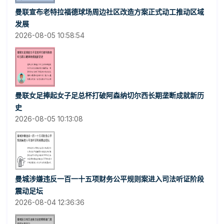
曼联宣布老特拉福德球场周边社区改造方案正式动工推动区域
发展
2026-08-05 10:58:54
曼联女足捧起女子足总杯打破阿森纳切尔西长期垄断成就新历
史
2026-08-05 10:13:08
曼城涉嫌违反一百一十五项财务公平规则案进入司法听证阶段
震动足坛
2026-08-04 12:36:36