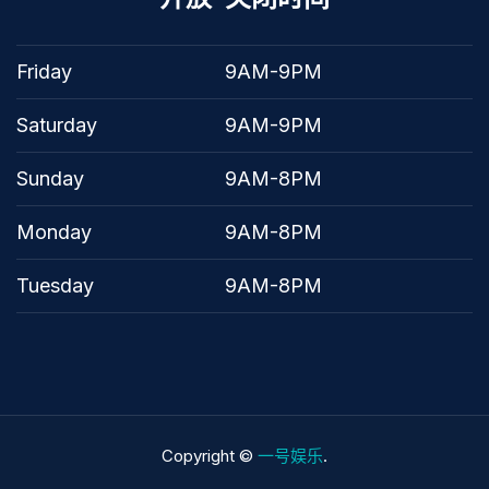
Friday
9AM-9PM
Saturday
9AM-9PM
Sunday
9AM-8PM
Monday
9AM-8PM
Tuesday
9AM-8PM
Copyright ©
一号娱乐
.