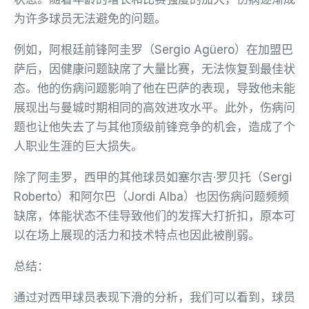
为许多球员无法避免的问题。
例如，阿根廷前锋阿圭罗（Sergio Agüero）在加盟巴
萨后，因健康问题缺席了大量比赛，无法恢复到最佳状
态。他的伤病问题影响了他在巴萨的表现，导致他未能
展现出与曼城时期相同的高效进攻水平。此外，伤病问
题也让他失去了与其他顶级前锋竞争的机会，造成了个
人职业生涯的巨大损失。
除了阿圭罗，西甲的其他球员如塞尔吉·罗贝托（Sergi
Roberto）和阿尔巴（Jordi Alba）也因伤病问题频频
缺席，体能状态不佳导致他们的发挥大打折扣，原本可
以在场上展现的活力和技术特点也因此被削弱。
总结：
通过对西甲球员表现下滑的分析，我们可以看到，球员