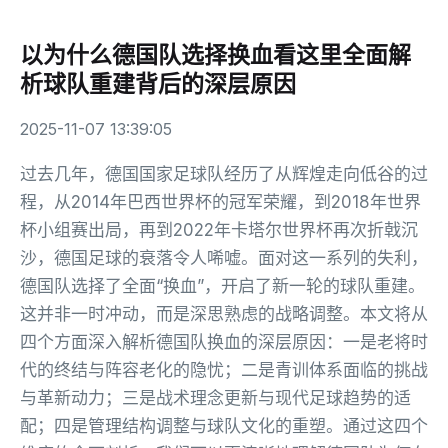
以为什么德国队选择换血看这里全面解
析球队重建背后的深层原因
2025-11-07 13:39:05
过去几年，德国国家足球队经历了从辉煌走向低谷的过
程，从2014年巴西世界杯的冠军荣耀，到2018年世界
杯小组赛出局，再到2022年卡塔尔世界杯再次折戟沉
沙，德国足球的衰落令人唏嘘。面对这一系列的失利，
德国队选择了全面“换血”，开启了新一轮的球队重建。
这并非一时冲动，而是深思熟虑的战略调整。本文将从
四个方面深入解析德国队换血的深层原因：一是老将时
代的终结与阵容老化的隐忧；二是青训体系面临的挑战
与革新动力；三是战术理念更新与现代足球趋势的适
配；四是管理结构调整与球队文化的重塑。通过这四个