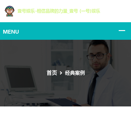
首页
经典案例