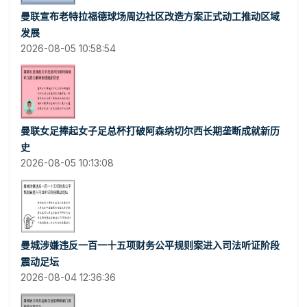
曼联宣布老特拉福德球场周边社区改造方案正式动工推动区域
发展
2026-08-05 10:58:54
曼联女足捧起女子足总杯打破阿森纳切尔西长期垄断成就新历
史
2026-08-05 10:13:08
曼城涉嫌违反一百一十五项财务公平规则案进入司法听证阶段
震动足坛
2026-08-04 12:36:36