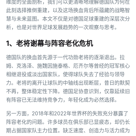
维度的全面剖析，我们可以更清晰地理解德国队为何在
此刻选择推倒重建，以及这场换血背后所蕴藏的战略智
慧与未来蓝图。本文不仅是对德国足球重建的深层次分
析，也是对世界足球发展趋势的一次观察与思考。
1、老将谢幕与阵容老化危机
德国队的换血首先源于一代功勋老将的逐渐退出。拉
姆、克洛泽、施魏因施泰格、厄齐尔等曾经的冠军核心
相继退役或淡出国家队，使得球队失去了经验与领导
力。老将的离开让球队的中轴线出现断层，昔日的默契
不再，整体稳定性下降。德国足协意识到，仅靠延续旧
有阵容已无法维持竞争力，年轻化成为必然选择。
另一方面，2018年和2022年世界杯的失败充分暴露了
阵容老化的问题。许多球员在俱乐部已显疲态，却仍长
期占据国家队主力位置。缺乏速度、创造力与活力成为