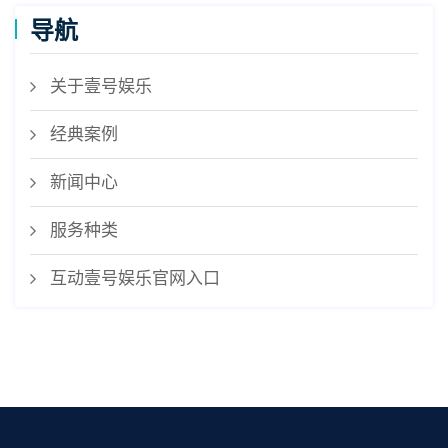
导航
关于壹号娱乐
经典案例
新闻中心
服务种类
互动壹号娱乐官网入口