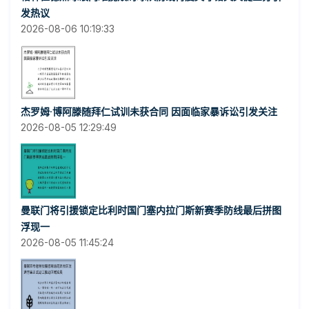
发热议
2026-08-06 10:19:33
杰罗姆·博阿滕随拜仁试训未获合同 因面临家暴诉讼引发关注
2026-08-05 12:29:49
曼联门将引援锁定比利时国门塞内拉门斯新赛季防线最后拼图
浮现一
2026-08-05 11:45:24