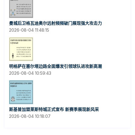
曼城后卫格瓦迪奥尔远射频频破门展现强大攻击力
2026-08-04 11:48:15
明格萨在塞尔塔边路全面爆发引领球队进攻新高潮
2026-08-04 10:59:43
斯基普加盟莱斯特城正式宣布 新赛季展现新风采
2026-08-04 10:18:07