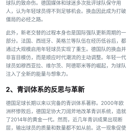
球队的致命伤。德国媒体和球迷多次批评球队保守用
人，认为年轻球员得不到足够机会。换血因此成为打破
僵局的必经之路。
此外，新老交替的过程本身也是国际强队更新周期的一
部分。法国、西班牙、英格兰等队伍在经历低谷后，都
通过大规模启用年轻球员实现了重生。德国队的换血并
非盲目模仿，而是顺应时代潮流的主动调整。年轻一代
球员如穆西亚拉、维尔茨、阿德耶米等的崛起，为球队
注入了全新的能量与想象力。
2、青训体系的反思与革新
德国足球长期以来以完备的青训体系著称。2000年欧
洲杯惨败后，德国足协大刀阔斧地改革青训系统，造就
了2014年的黄金一代。然而，近几年青训成果出现断
层，输出球员的质量和数量都不如从前。这一现象促使