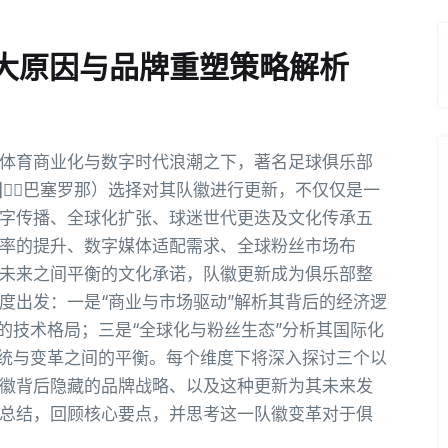
大原因与品牌重塑策略解析
体育商业化与数字时代浪潮之下，著名足球俱乐部
rcelona", 0]（巴塞罗那）选择对其队徽进行更新，不仅仅是一
字传播、全球化扩张、球迷世代更迭及文化传承五
率的提升、数字媒体适配需求、全球粉丝市场布
未来之间平衡的文化承诺，队徽更新成为俱乐部整
度出发：一是“商业与市场驱动”解析其背后的经济逻
的技术格局；三是“全球化与粉丝生态”分析其国际化
传统与变革之间的平衡。每个维度下将深入探讨三个以
徽背后隐藏的品牌战略、以及这种更新为其未来发
总结，回顾核心要点，并思考这一队徽变革对于俱