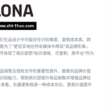
衍生品设计中可能存在识别难度、复制成本高、跨
是为了“更忠实地在所有媒体中再现”其品牌形象。
ch1 这一细节体现了俱乐部把“标识清晰、可复制、跨平台”作为
品销售及授权合作的重要性提升，徽章的品牌价值
识别能力，帮助俱乐部提升商品销售并增强品牌估
，从商业愿景来看，队徽更新既是一种成本优化，更是价值提升