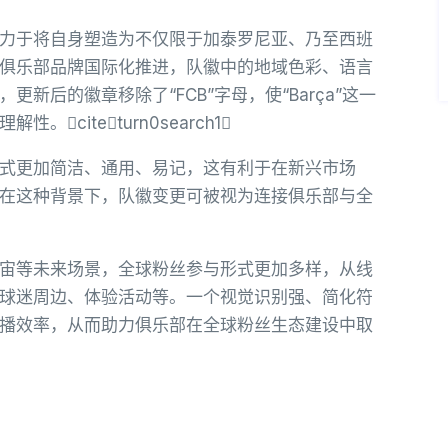
力于将自身塑造为不仅限于加泰罗尼亚、乃至西班
俱乐部品牌国际化推进，队徽中的地域色彩、语言
新后的徽章移除了“FCB”字母，使“Barça”这一
citeturn0search1
式更加简洁、通用、易记，这有利于在新兴市场
在这种背景下，队徽变更可被视为连接俱乐部与全
宙等未来场景，全球粉丝参与形式更加多样，从线
球迷周边、体验活动等。一个视觉识别强、简化符
播效率，从而助力俱乐部在全球粉丝生态建设中取