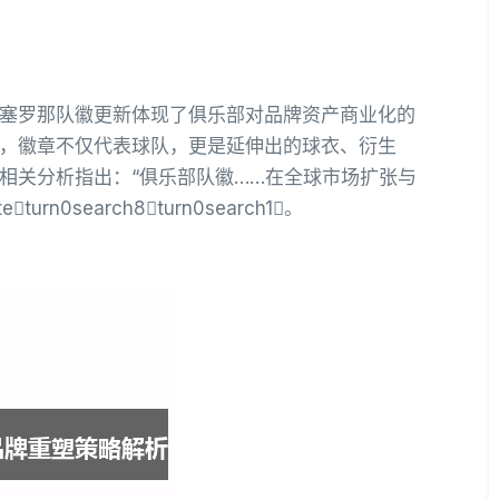
塞罗那队徽更新体现了俱乐部对品牌资产商业化的
，徽章不仅代表球队，更是延伸出的球衣、衍生
相关分析指出：“俱乐部队徽……在全球市场扩张与
n0search8turn0search1。