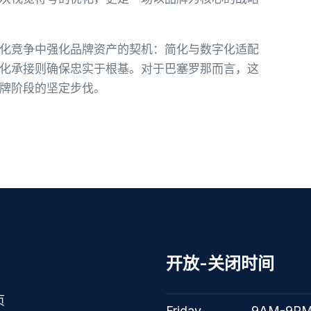
化竞争中强化品牌资产的契机：简化与数字化适配
化承接则确保忠实于根基。对于巴塞罗那而言，这
牌阶段的坚定步伐。
开放-关闭时间
页
Friday
9AM-9P