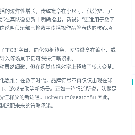
播的爆炸性增长，传统徽章在小尺寸、低分辨、屏
那在其队徽更新中明确指出，新设计“更适用于数字
search3，这说明俱乐部已将数字传播视作品牌表达的核心场
“FCB”字母、简化边框线条，使得徽章在缩小、或
导入等场景下仍可保持清晰识别。
rch3 这些改动虽然细微，但在视觉传播效率上释放了较大变革。
化思维：在数字时代，品牌符号不再仅仅出现在球
FT、游戏皮肤等新场景。正如一篇报道所说，队徽是
的新途径。citeturn0search8 因此，
制适配未来的策略承诺。