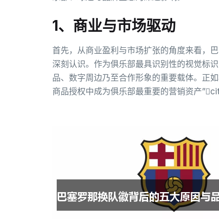
1、商业与市场驱动
首先，从商业盈利与市场扩张的角度来看，巴
深刻认识。作为俱乐部最具识别性的视觉标识
品、数字周边乃至合作形象的重要载体。正如
商品授权中成为俱乐部最重要的营销资产”citetur