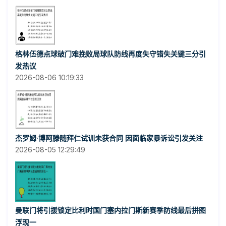
格林伍德点球破门难挽败局球队防线再度失守错失关键三分引
发热议
2026-08-06 10:19:33
杰罗姆·博阿滕随拜仁试训未获合同 因面临家暴诉讼引发关注
2026-08-05 12:29:49
曼联门将引援锁定比利时国门塞内拉门斯新赛季防线最后拼图
浮现一