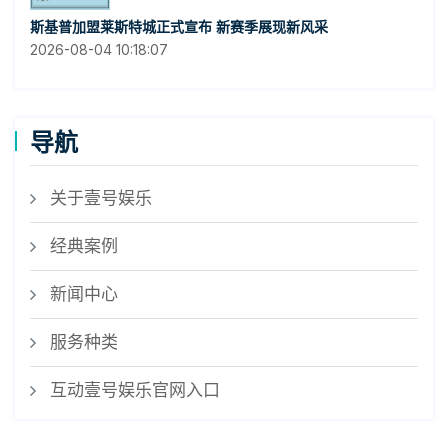
斯基普加盟莱斯特城正式宣布 新赛季展现新风采
2026-08-04 10:18:07
导航
关于壹号娱乐
经典案例
新闻中心
服务种类
互动壹号娱乐官网入口