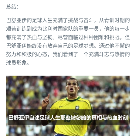
总结：
巴舒亚伊的足球人生充满了挑战与奋斗，从青训时期的
艰苦训练到成为比利时国家队的重要一员，他的每一步
都充满了热血与坚韧。尽管面临过种种困难和挑战，但
巴舒亚伊始终没有放弃自己的足球梦想。通过他不懈的
努力和积极的心态，我们看到了一个充满斗志与热情的
球员形象。