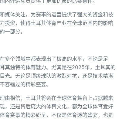
国内外运动员提供了更加优质的比赛条件。
和媒体关注，为赛事的运营提供了强大的资金和技
力投资，使得土耳其体育产业在全球范围内的影响
的一部分。
在多个领域中都表现出了极高的水平，不论是足
耳其独特的体育魅力。尤其是在2025年，土耳其的
目光。无论是顶级球队的激烈对抗，还是技术精湛
不容错过的精彩盛宴。
理由相信，土耳其将会在全球体育舞台上占据越来
现，还是背后庞大的体育文化，都为全球体育爱好
体育赛事的精彩纷呈，不仅是体育迷的盛宴，也是