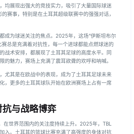
，均展现出强大的竞技实力，吸引了大量国际球迷
精彩的赛事，特别是在土耳其超级联赛中的强强对话，
成为球迷关注的焦点。2025年，这场“伊斯坦布尔
比赛总是充满着对抗性，每一个进球都能点燃球迷的
的战术安排，都展现了土耳其足球的高度水平。同
限的魅力，赛场上充满了震耳欲聋的欢呼和呐喊。
，尤其是在欧战中的表现，成为了土耳其足球未来
化，更多的土耳其球队开始在欧洲赛场上占有一席
对抗与战略博弈
，在世界范围内的关注度持续上升。2025年，TBL
加入。土耳其的篮球比赛充满了高强度的身体对抗