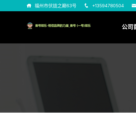
福州市伏拢之巅63号
+13594780504
公司