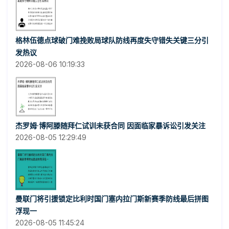
格林伍德点球破门难挽败局球队防线再度失守错失关键三分引
发热议
2026-08-06 10:19:33
杰罗姆·博阿滕随拜仁试训未获合同 因面临家暴诉讼引发关注
2026-08-05 12:29:49
曼联门将引援锁定比利时国门塞内拉门斯新赛季防线最后拼图
浮现一
2026-08-05 11:45:24