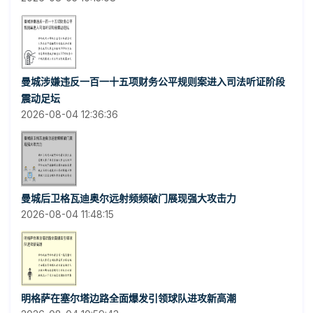
曼城涉嫌违反一百一十五项财务公平规则案进入司法听证阶段
震动足坛
2026-08-04 12:36:36
曼城后卫格瓦迪奥尔远射频频破门展现强大攻击力
2026-08-04 11:48:15
明格萨在塞尔塔边路全面爆发引领球队进攻新高潮