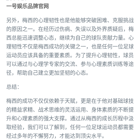
一号娱乐品牌官网
另外，梅西的心理韧性也是他能够突破困难、克服挑战
的原因之一。在经历过伤病、失误以及外界质疑后，梅
西总能迅速调整心态，继续为自己的球队贡献力量。心
理韧性不仅是梅西成功的关键之一，也是任何一位足球
运动员应该具备的重要素质。为了提升心理韧性，球员
可以通过与心理学专家的交流、参与心理素质训练等途
径，帮助自己建立更加坚韧的心态。
总结：
梅西的成功不仅仅依赖于天赋，更是在于他对基础球技
的精益求精、战术思维的灵活运用、身体素质的不断提
升和心理素质的强大支撑。通过从梅西的成长历程中汲
取经验，我们可以了解到，任何一位足球运动员都需要
经过多年的不懈努力，才能达到顶尖水平。