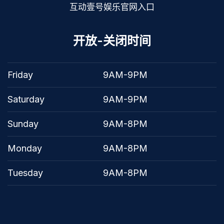
互动壹号娱乐官网入口
开放-关闭时间
Friday
9AM-9PM
Saturday
9AM-9PM
Sunday
9AM-8PM
Monday
9AM-8PM
Tuesday
9AM-8PM