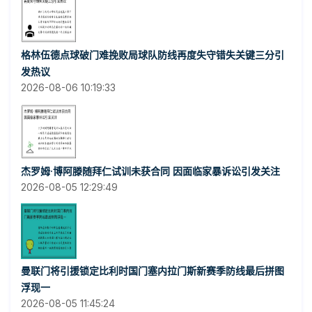
格林伍德点球破门难挽败局球队防线再度失守错失关键三分引
发热议
2026-08-06 10:19:33
杰罗姆·博阿滕随拜仁试训未获合同 因面临家暴诉讼引发关注
2026-08-05 12:29:49
曼联门将引援锁定比利时国门塞内拉门斯新赛季防线最后拼图
浮现一
2026-08-05 11:45:24