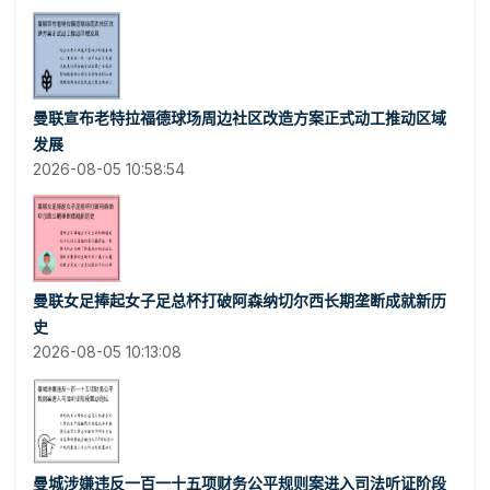
曼联宣布老特拉福德球场周边社区改造方案正式动工推动区域
发展
2026-08-05 10:58:54
曼联女足捧起女子足总杯打破阿森纳切尔西长期垄断成就新历
史
2026-08-05 10:13:08
曼城涉嫌违反一百一十五项财务公平规则案进入司法听证阶段