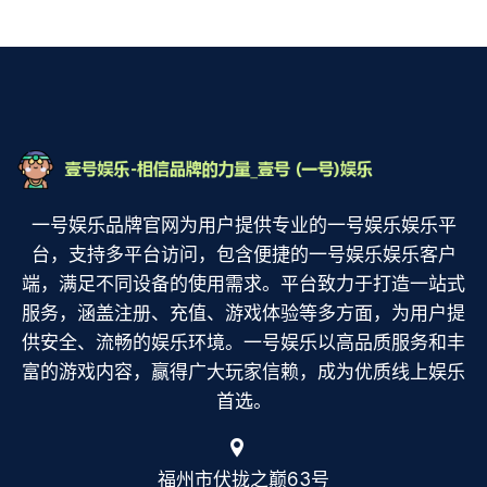
一号娱乐品牌官网为用户提供专业的一号娱乐娱乐平
台，支持多平台访问，包含便捷的一号娱乐娱乐客户
端，满足不同设备的使用需求。平台致力于打造一站式
服务，涵盖注册、充值、游戏体验等多方面，为用户提
供安全、流畅的娱乐环境。一号娱乐以高品质服务和丰
富的游戏内容，赢得广大玩家信赖，成为优质线上娱乐
首选。
福州市伏拢之巅63号