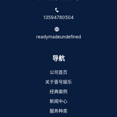
13594780504
readymadeundefined
导航
公司首页
关于壹号娱乐
经典案例
新闻中心
服务种类