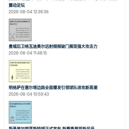
震动足坛
2026-08-04 12:36:36
曼城后卫格瓦迪奥尔远射频频破门展现强大攻击力
2026-08-04 11:48:15
明格萨在塞尔塔边路全面爆发引领球队进攻新高潮
2026-08-04 10:59:43
斯基普加盟莱斯特城正式宣布 新赛季展现新风采