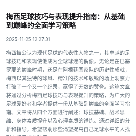
梅西足球技巧与表现提升指南：从基础
到巅峰的全面学习策略
2025-11-25 12:27:31
梅西被公认为现代足球的代表性人物之一，其卓越的足
球技巧和表现使他成为全球球迷的偶像。无论是在巴塞
罗那的巅峰时期，还是在阿根廷国家队的历史性成就，
梅西以其独特的球风、精准的技术和敏锐的场上洞察力
打破了一个又一个纪录，赢得了无数的赞誉。这篇文章
将通过分析梅西足球技巧与表现提升的策略，为广大的
足球爱好者和学者提供一份从基础到巅峰的全面学习指
南。文章将从四个方面进行阐述：球技基础、战术思
维、身体素质提升以及心理素质的锤炼。通过详细的分
析和指导，希望帮助那些渴望提高自己足球水平的人找