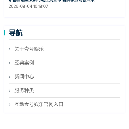
2026-08-04 10:18:07
导航
关于壹号娱乐
经典案例
新闻中心
服务种类
互动壹号娱乐官网入口