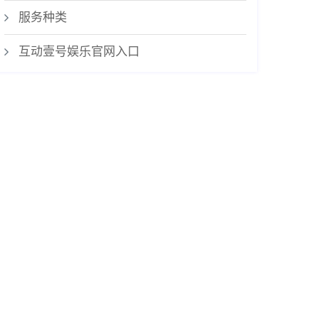
服务种类
互动壹号娱乐官网入口