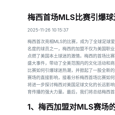
梅西首场MLS比赛引爆
2025-11-26 10:15:37
梅西首次亮相MLS的比赛，成为了全球足球
名度的球员之一，梅西的加盟不仅为美国职业
点燃了美国本土球迷的激情。梅西的首场比赛
盛大事件，带动了全美范围内的文化活动和商
比赛如何引爆球迷热潮，并掀起了一股全新的
赛场的直接影响，接着分析梅西首场比赛如何
将进一步探讨梅西对美国足球文化的长远影响
育传播的强大力量。最后，我们将总结梅西首
1、梅西加盟对MLS赛场