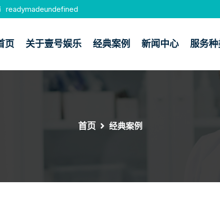
readymadeundefined
首页
关于壹号娱乐
经典案例
新闻中心
服务种
首页
经典案例