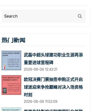
热门新闻
武磊中超头球建功职业生涯再添
重要进球里程碑
2026-08-06 12:42:21
欧冠决赛门票抽签申购正式开启
球迷迎来争抢巅峰对决入场资格
时刻
2026-08-06 11:52:09