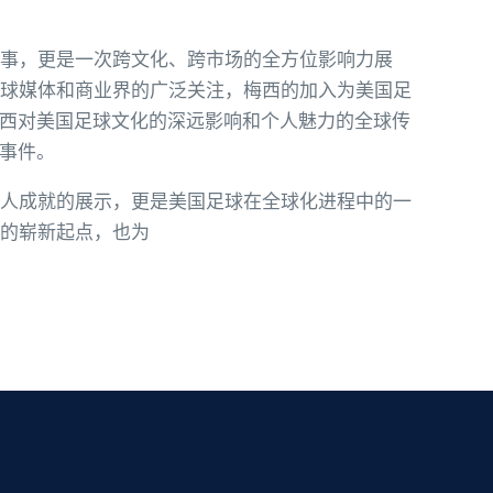
盛事，更是一次跨文化、跨市场的全方位影响力展
全球媒体和商业界的广泛关注，梅西的加入为美国足
西对美国足球文化的深远影响和个人魅力的全球传
事件。
个人成就的展示，更是美国足球在全球化进程中的一
坛的崭新起点，也为