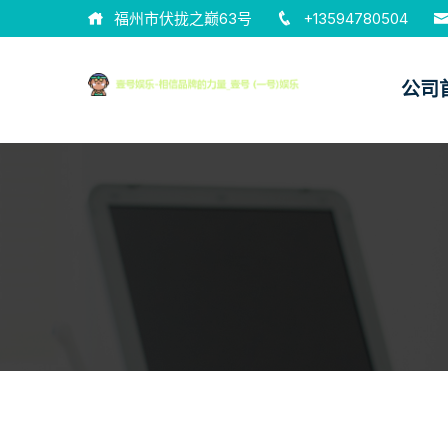
福州市伏拢之巅63号
+13594780504
公司