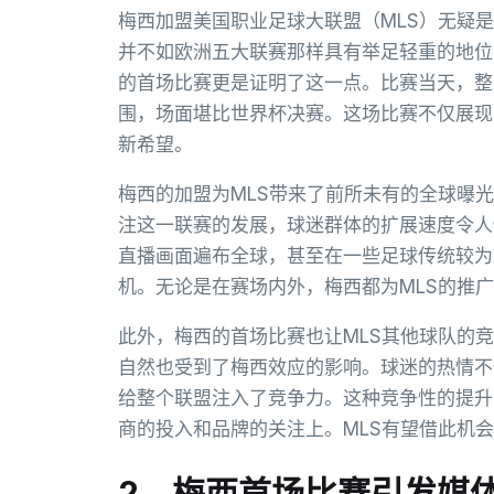
梅西加盟美国职业足球大联盟（MLS）无疑
并不如欧洲五大联赛那样具有举足轻重的地位
的首场比赛更是证明了这一点。比赛当天，整
围，场面堪比世界杯决赛。这场比赛不仅展现
新希望。
梅西的加盟为MLS带来了前所未有的全球曝
注这一联赛的发展，球迷群体的扩展速度令人
直播画面遍布全球，甚至在一些足球传统较为
机。无论是在赛场内外，梅西都为MLS的推
此外，梅西的首场比赛也让MLS其他球队的
自然也受到了梅西效应的影响。球迷的热情不
给整个联盟注入了竞争力。这种竞争性的提升
商的投入和品牌的关注上。MLS有望借此机
2、梅西首场比赛引发媒