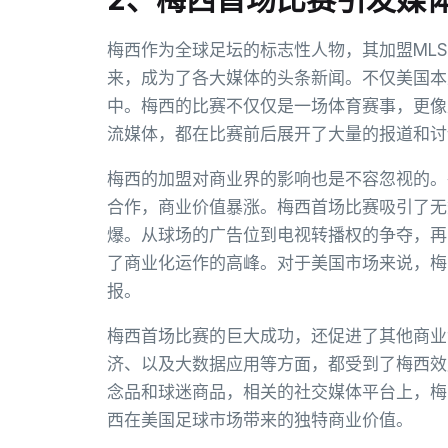
梅西作为全球足坛的标志性人物，其加盟ML
来，成为了各大媒体的头条新闻。不仅美国本
中。梅西的比赛不仅仅是一场体育赛事，更像
流媒体，都在比赛前后展开了大量的报道和讨
梅西的加盟对商业界的影响也是不容忽视的。
合作，商业价值暴涨。梅西首场比赛吸引了无
爆。从球场的广告位到电视转播权的争夺，再
了商业化运作的高峰。对于美国市场来说，梅
报。
梅西首场比赛的巨大成功，还促进了其他商业
济、以及大数据应用等方面，都受到了梅西效
念品和球迷商品，相关的社交媒体平台上，梅
西在美国足球市场带来的独特商业价值。