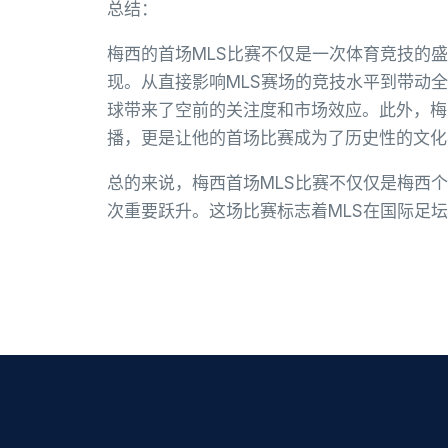
总结：
梅西的首场MLS比赛不仅是一次体育竞技的
现。从直接影响MLS赛场的竞技水平到带动
球带来了空前的关注度和市场效应。此外，梅
播，更是让他的首场比赛成为了历史性的文化
总的来说，梅西首场MLS比赛不仅仅是梅西
次重要跃升。这场比赛标志着MLS在国际足