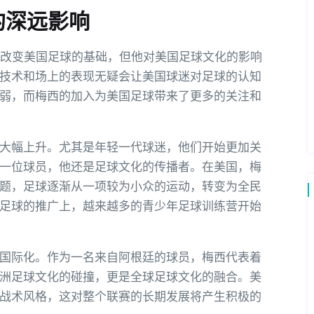
的深远影响
接改变美国足球的基础，但他对美国足球文化的影响
技术和场上的表现无疑会让美国球迷对足球的认知
弱，而梅西的加入为美国足球带来了更多的关注和
大幅上升。尤其是年轻一代球迷，他们开始更加关
一位球员，他还是足球文化的传播者。在美国，梅
题，足球逐渐从一项较为小众的运动，转变为全民
足球的推广上，越来越多的青少年足球训练营开始
国际化。作为一名来自阿根廷的球员，梅西代表着
洲足球文化的碰撞，更是全球足球文化的融合。美
战术风格，这对整个联赛的长期发展将产生积极的