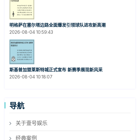
明格萨在塞尔塔边路全面爆发引领球队进攻新高潮
2026-08-04 10:59:43
斯基普加盟莱斯特城正式宣布 新赛季展现新风采
2026-08-04 10:18:07
导航
关于壹号娱乐
经典案例