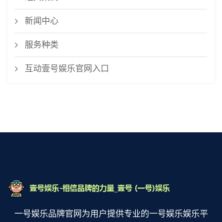
新闻中心
服务种类
互动壹号娱乐官网入口
一号娱乐品牌官网为用户提供专业的一号娱乐娱乐平