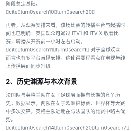
阶段奠定基础。
citeturn0search10turn0search20
再者，从观赛安排来看，该场比赛的转播平台与起播时
间也已明确：英国观众可通过 ITV1 和 ITV X 收看比
赛，转播从开赛前一小时左右启动。
citeturn0search11turn0search1 对于全球观众
而言也有多平台直播安排，这使得赛程看点在电视与线
上传播层面同步升级。
2、历史渊源与本次背景
法国队与英格兰队在女子足球层面拥有长期的竞争历
史。数据显示，两队在女子欧洲锦标赛、世界杯等大赛
中多次交锋，英格兰队近期在与法国队的比赛中略占优
势。
citeturn0search14turn0search20turn0search7