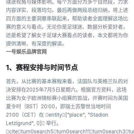
球迷视角与媒体影响。每个方面分为多个自然段，力求
内容详实、段落均匀。最后再做两段总结归纳，将上述
四方面的主要洞察串联起来，帮助读者全面理解这场比
赛的意义与看点。无论你是足球迷、数据分析爱好者，
还是希望了解女子足球大赛看点的读者，本文都将为你
提供清晰、有深度的解读。
一号娱乐品牌官网
1、赛程安排与时间节点
首先，从比赛的基本赛程来看，法国队与英格兰队的对
决安排在2025年7月5日星期六。根据官方资料，这场
比赛为女子欧洲锦标赛小组赛的首战，开赛时间为英国
夏令时（BST）20:00，即瑞士苏黎世当地时间
21:00（CET）在 entity["place", "Stadion
Letzigrund", 0] 举行。
citeturn0search5turn0search11turn0search3tu