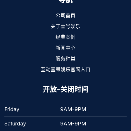
公司首页
关于壹号娱乐
经典案例
新闻中心
服务种类
互动壹号娱乐官网入口
开放-关闭时间
Friday
9AM-9PM
Saturday
9AM-9PM