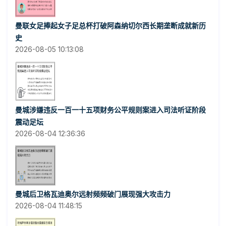
曼联女足捧起女子足总杯打破阿森纳切尔西长期垄断成就新历
史
2026-08-05 10:13:08
曼城涉嫌违反一百一十五项财务公平规则案进入司法听证阶段
震动足坛
2026-08-04 12:36:36
曼城后卫格瓦迪奥尔远射频频破门展现强大攻击力
2026-08-04 11:48:15