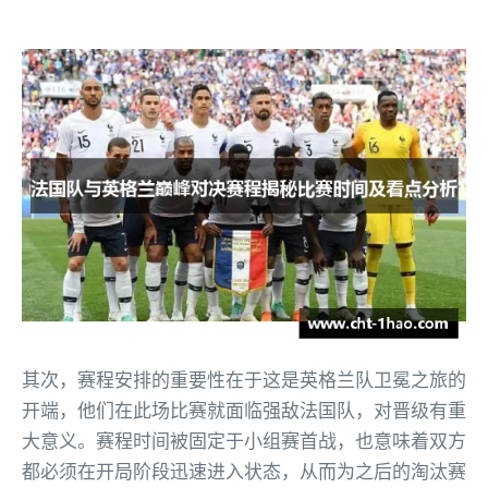
其次，赛程安排的重要性在于这是英格兰队卫冕之旅的
开端，他们在此场比赛就面临强敌法国队，对晋级有重
大意义。赛程时间被固定于小组赛首战，也意味着双方
都必须在开局阶段迅速进入状态，从而为之后的淘汰赛