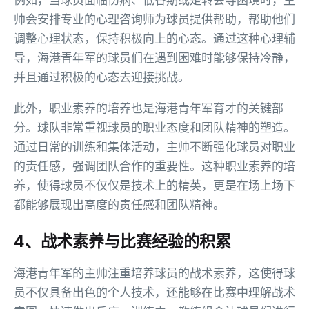
例如，当球员面临伤病、低谷期或是转会等困境时，主
帅会安排专业的心理咨询师为球员提供帮助，帮助他们
调整心理状态，保持积极向上的心态。通过这种心理辅
导，海港青年军的球员们在遇到困难时能够保持冷静，
并且通过积极的心态去迎接挑战。
此外，职业素养的培养也是海港青年军育才的关键部
分。球队非常重视球员的职业态度和团队精神的塑造。
通过日常的训练和集体活动，主帅不断强化球员对职业
的责任感，强调团队合作的重要性。这种职业素养的培
养，使得球员不仅仅是技术上的精英，更是在场上场下
都能够展现出高度的责任感和团队精神。
4、战术素养与比赛经验的积累
海港青年军的主帅注重培养球员的战术素养，这使得球
员不仅具备出色的个人技术，还能够在比赛中理解战术