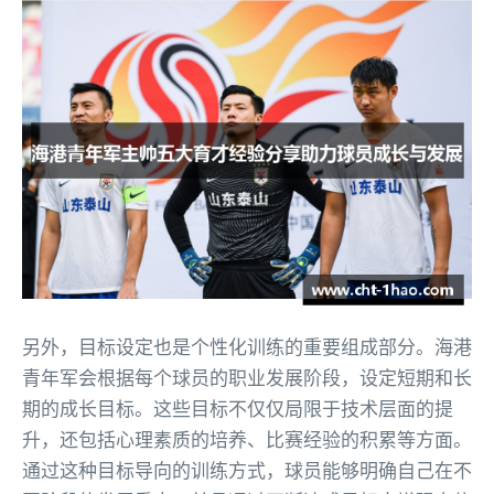
另外，目标设定也是个性化训练的重要组成部分。海港
青年军会根据每个球员的职业发展阶段，设定短期和长
期的成长目标。这些目标不仅仅局限于技术层面的提
升，还包括心理素质的培养、比赛经验的积累等方面。
通过这种目标导向的训练方式，球员能够明确自己在不