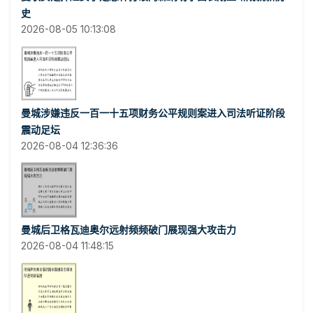
史
2026-08-05 10:13:08
曼城涉嫌违反一百一十五项财务公平规则案进入司法听证阶段
震动足坛
2026-08-04 12:36:36
曼城后卫格瓦迪奥尔远射频频破门展现强大攻击力
2026-08-04 11:48:15