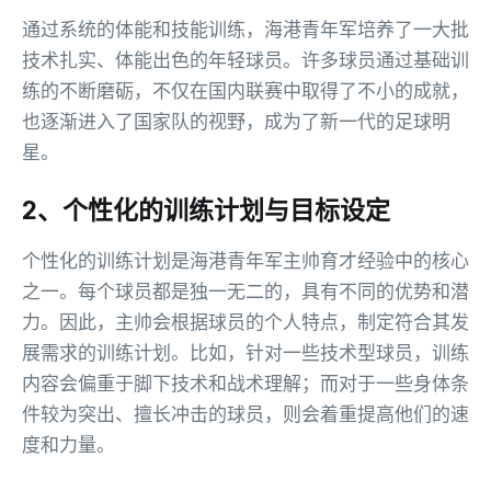
通过系统的体能和技能训练，海港青年军培养了一大批
技术扎实、体能出色的年轻球员。许多球员通过基础训
练的不断磨砺，不仅在国内联赛中取得了不小的成就，
也逐渐进入了国家队的视野，成为了新一代的足球明
星。
2、个性化的训练计划与目标设定
个性化的训练计划是海港青年军主帅育才经验中的核心
之一。每个球员都是独一无二的，具有不同的优势和潜
力。因此，主帅会根据球员的个人特点，制定符合其发
展需求的训练计划。比如，针对一些技术型球员，训练
内容会偏重于脚下技术和战术理解；而对于一些身体条
件较为突出、擅长冲击的球员，则会着重提高他们的速
度和力量。