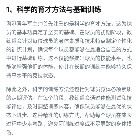
1、科学的育才方法与基础训练
海港青年军主帅首先注重的是科学的育才方法，这为球
员的基本功奠定了坚实的基础。在球员的初期阶段，教
练组会针对每位球员的身体素质和技术特点制定个性化
的训练计划，确保每个球员都能够在最适合自己的方式
中进行基础训练。这不仅能够提升球员的技能水平，也
能够增强他们的体能，使其在长期的训练中能够持久保
持高水平的竞技状态。
除此之外，科学的训练方法还包括对球员身体各项素质
的定期评估。在每个阶段，教练组会通过体能测试和技
能评估，及时调整训练内容，确保球员能够在最优的状
态下进步。这种精准的训练方式，帮助每个球员在成长
过程中少走弯路，避免因训练过度或不足导致的身体损
伤。