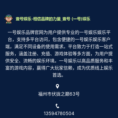
一号娱乐品牌官网为用户提供专业的一号娱乐娱乐平
台，支持多平台访问，包含便捷的一号娱乐娱乐客户
端，满足不同设备的使用需求。平台致力于打造一站式
服务，涵盖注册、充值、游戏体验等多方面，为用户提
供安全、流畅的娱乐环境。一号娱乐以高品质服务和丰
富的游戏内容，赢得广大玩家信赖，成为优质线上娱乐
首选。
福州市伏拢之巅63号
13594780504