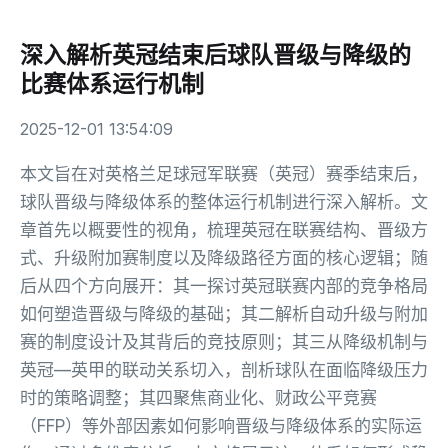
深入解析英冠结束后球队晋级与降级的
比赛体系运行机制
2025-12-01 13:54:09
本文旨在对英格兰足球冠军联赛（英冠）赛季结束后，
球队晋级与降级体系的整体运行机制进行深入解析。文
章首先以概要性的视角，梳理英冠在联赛结构、晋级方
式、升级附加赛制度以及降级路径方面的核心逻辑；随
后从四个方向展开：其一探讨英冠联赛内部的竞争格局
如何塑造晋级与降级的基础；其二解析自动升级与附加
赛的制度设计及其背后的竞技原则；其三从降级机制与
英冠—英甲的联动关系切入，剖析球队在面临降级压力
时的策略调整；其四聚焦商业化、财政公平竞赛
（FFP）等外部因素如何影响晋级与降级体系的实际运