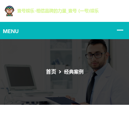
首页
经典案例