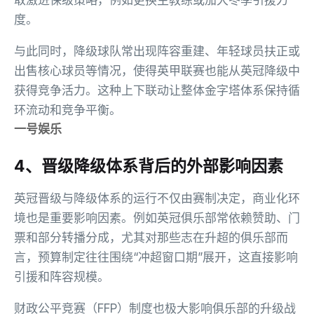
取激进保级策略，例如更换主教练或加大冬季引援力
度。
与此同时，降级球队常出现阵容重建、年轻球员扶正或
出售核心球员等情况，使得英甲联赛也能从英冠降级中
获得竞争活力。这种上下联动让整体金字塔体系保持循
环流动和竞争平衡。
一号娱乐
4、晋级降级体系背后的外部影响因素
英冠晋级与降级体系的运行不仅由赛制决定，商业化环
境也是重要影响因素。例如英冠俱乐部常依赖赞助、门
票和部分转播分成，尤其对那些志在升超的俱乐部而
言，预算制定往往围绕“冲超窗口期”展开，这直接影响
引援和阵容规模。
财政公平竞赛（FFP）制度也极大影响俱乐部的升级战