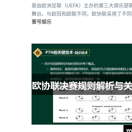
是由欧洲足联（UEFA）主办的第三大俱乐
舞台。与欧冠和欧联不同，欧协联采用了不同
壹号娱乐