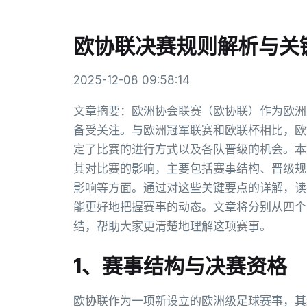
欧协联决赛规则解析与关
2025-12-08 09:58:14
文章摘要：欧洲协会联赛（欧协联）作为欧洲
备受关注。与欧洲冠军联赛和欧联杯相比，欧
定了比赛的进行方式以及各队晋级的机会。本
其对比赛的影响，主要包括赛事结构、晋级规
影响等方面。通过对这些关键要点的详解，读
能更好地把握赛事的动态。文章将分别从四个
结，帮助大家更清楚地理解这项赛事。
1、赛事结构与决赛资格
欧协联作为一项新设立的欧洲级足球赛事，其