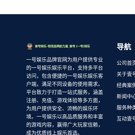
导航
一号娱乐品牌官网为用户提供专业
公司首
的一号娱乐娱乐平台，支持多平台
关于壹
访问，包含便捷的一号娱乐娱乐客
户端，满足不同设备的使用需求。
经典案
平台致力于打造一站式服务，涵盖
新闻中
注册、充值、游戏体验等多方面，
服务种
为用户提供安全、流畅的娱乐环
境。一号娱乐以高品质服务和丰富
互动壹
的游戏内容，赢得广大玩家信赖，
成为优质线上娱乐首选。