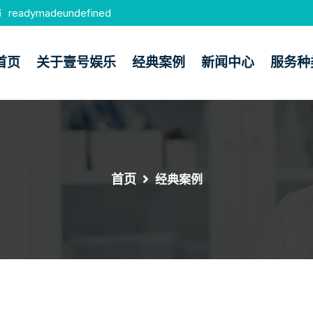
readymadeundefined
首页
关于壹号娱乐
经典案例
新闻中心
服务种
首页
经典案例