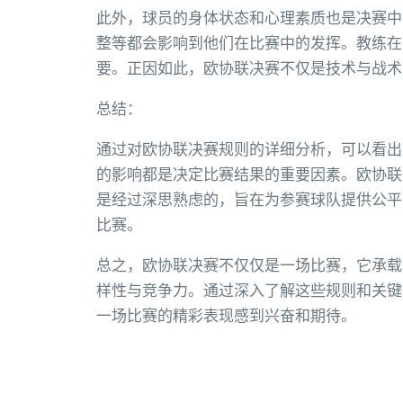
此外，球员的身体状态和心理素质也是决赛中
整等都会影响到他们在比赛中的发挥。教练在
要。正因如此，欧协联决赛不仅是技术与战术
总结：
通过对欧协联决赛规则的详细分析，可以看出
的影响都是决定比赛结果的重要因素。欧协联
是经过深思熟虑的，旨在为参赛球队提供公平
比赛。
总之，欧协联决赛不仅仅是一场比赛，它承载
样性与竞争力。通过深入了解这些规则和关键
一场比赛的精彩表现感到兴奋和期待。