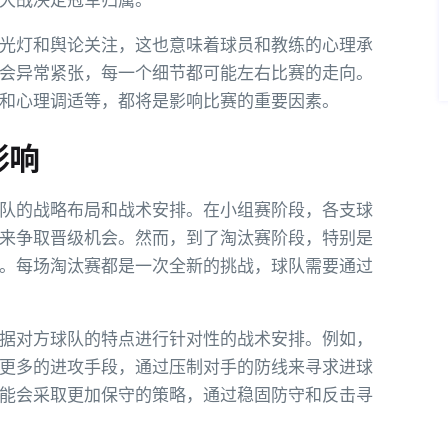
大战决定冠军归属。
光灯和舆论关注，这也意味着球员和教练的心理承
会异常紧张，每一个细节都可能左右比赛的走向。
和心理调适等，都将是影响比赛的重要因素。
影响
队的战略布局和战术安排。在小组赛阶段，各支球
来争取晋级机会。然而，到了淘汰赛阶段，特别是
。每场淘汰赛都是一次全新的挑战，球队需要通过
据对方球队的特点进行针对性的战术安排。例如，
更多的进攻手段，通过压制对手的防线来寻求进球
能会采取更加保守的策略，通过稳固防守和反击寻