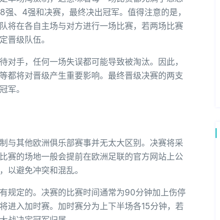
、8强、4强和决赛，最终决出冠军。值得注意的是，
队将在各自主场与对方进行一场比赛，若两场比赛
定晋级队伍。
待对手，任何一场失误都可能导致被淘汰。因此，
等都将对晋级产生重要影响。最终晋级决赛的两支
冠军。
制与其他欧洲俱乐部赛事并无太大区别。决赛将采
比赛的场地一般会提前在欧洲足联的官方网站上公
，以避免冲突和混乱。
有规定的。决赛的比赛时间通常为90分钟加上伤停
将进入加时赛。加时赛分为上下半场各15分钟，若