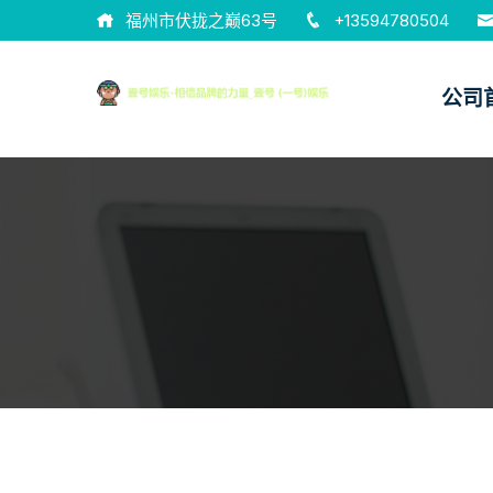
福州市伏拢之巅63号
+13594780504
公司