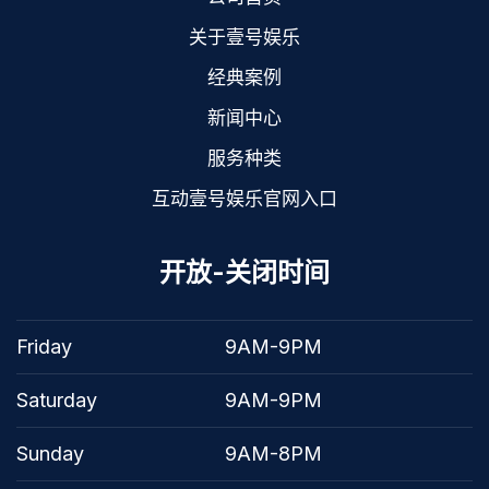
关于壹号娱乐
经典案例
新闻中心
服务种类
互动壹号娱乐官网入口
开放-关闭时间
Friday
9AM-9PM
Saturday
9AM-9PM
Sunday
9AM-8PM