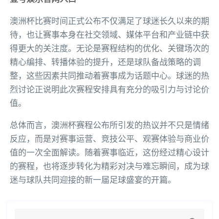
澳洲杯比赛时间正式公布不仅满足了球迷长久以来的期
待，也让赛事本身在社交领域、媒体平台和产业链中获
得更大的关注度。无论是赛程结构的优化、关键场次的
精心编排、转播体验的提升，还是球队备战策略的调
整，这些因素共同推动着赛事成为话题中心。球迷的热
烈讨论正说明此次赛程安排具有充分的吸引力与讨论价
值。
总体而言，澳洲杯赛程公布所引发的热议并不只是情绪
反应，而是对赛事运营、竞技公平、观赛体验与商业价
值的一次全面解读。随着赛事临近，这份经过精心设计
的赛程，也将逐步转化为精彩对决与难忘瞬间，成为球
迷与球队共同迎接的新一届足球盛宴的开篇。