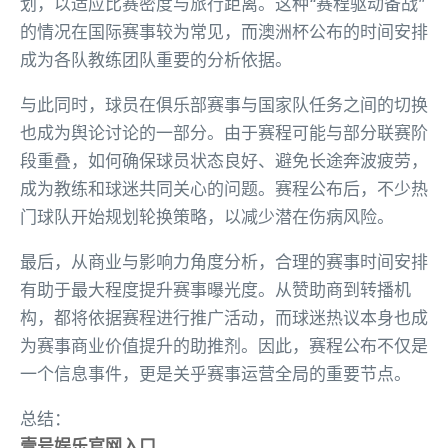
划，以适应比赛密度与旅行距离。这种“赛程驱动备战”
的情况在国际赛事较为常见，而澳洲杯公布的时间安排
成为各队教练团队重要的分析依据。
与此同时，球员在俱乐部赛事与国家队任务之间的切换
也成为舆论讨论的一部分。由于赛程可能与部分联赛阶
段重叠，如何确保球员状态良好、避免长途奔波疲劳，
成为教练和球迷共同关心的问题。赛程公布后，不少热
门球队开始规划轮换策略，以减少潜在伤病风险。
最后，从商业与影响力角度分析，合理的赛事时间安排
有助于最大程度提升赛事曝光度。从赞助商到转播机
构，都将依据赛程进行推广活动，而球迷热议本身也成
为赛事商业价值提升的助推剂。因此，赛程公布不仅是
一个信息事件，更是关乎赛事运营全局的重要节点。
总结：
壹号娱乐官网入口