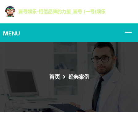
首页
经典案例