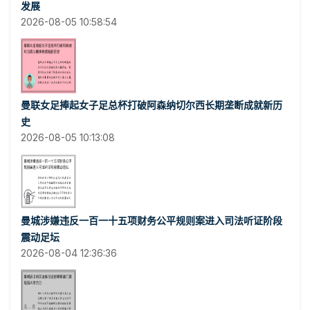
发展
2026-08-05 10:58:54
曼联女足捧起女子足总杯打破阿森纳切尔西长期垄断成就新历
史
2026-08-05 10:13:08
曼城涉嫌违反一百一十五项财务公平规则案进入司法听证阶段
震动足坛
2026-08-04 12:36:36