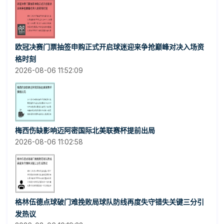
欧冠决赛门票抽签申购正式开启球迷迎来争抢巅峰对决入场资
格时刻
2026-08-06 11:52:09
梅西伤缺影响迈阿密国际北美联赛杯提前出局
2026-08-06 11:02:58
格林伍德点球破门难挽败局球队防线再度失守错失关键三分引
发热议