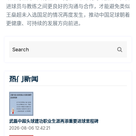
进球员与教练之间更良好的沟通与合作，才能避免类似
王燊超未入选国足的情况再度发生，推动中国足球朝着
更健康、可持续的发展方向前进。
热门新闻
武磊中超头球建功职业生涯再添重要进球里程碑
2026-08-06 12:42:21