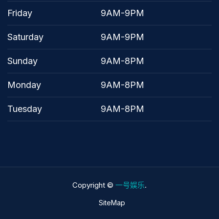
Friday
9AM-9PM
Saturday
9AM-9PM
Sunday
9AM-8PM
Monday
9AM-8PM
Tuesday
9AM-8PM
Copyright ©
一号娱乐
.
SiteMap