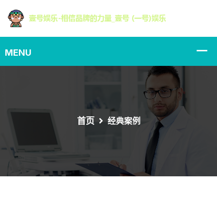
首页
经典案例