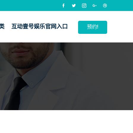
类
互动壹号娱乐官网入口
预约!