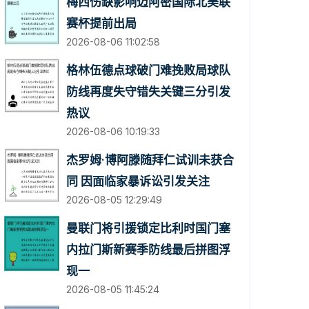
梅西伤缺影响迈阿密国际北美联
赛杯提前出局
2026-08-06 11:02:58
格林伍德点球破门难挽败局球队
防线再度失守错失关键三分引发
热议
2026-08-06 10:19:33
杰罗姆·博阿滕随拜仁试训未获合
同 因面临家暴诉讼引发关注
2026-08-05 12:29:49
曼联门将引援锁定比利时国门塞
内拉门斯新赛季防线最后拼图浮
现一
2026-08-05 11:45:24