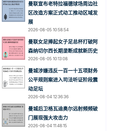
曼联宣布老特拉福德球场周边社
区改造方案正式动工推动区域发
展
2026-08-05 10:58:54
曼联女足捧起女子足总杯打破阿
森纳切尔西长期垄断成就新历史
2026-08-05 10:13:08
曼城涉嫌违反一百一十五项财务
公平规则案进入司法听证阶段震
动足坛
2026-08-04 12:36:36
曼城后卫格瓦迪奥尔远射频频破
门展现强大攻击力
2026-08-04 11:48:15