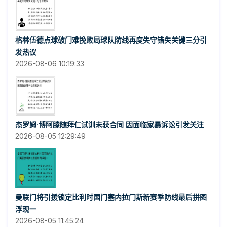
格林伍德点球破门难挽败局球队防线再度失守错失关键三分引
发热议
2026-08-06 10:19:33
杰罗姆·博阿滕随拜仁试训未获合同 因面临家暴诉讼引发关注
2026-08-05 12:29:49
曼联门将引援锁定比利时国门塞内拉门斯新赛季防线最后拼图
浮现一
2026-08-05 11:45:24