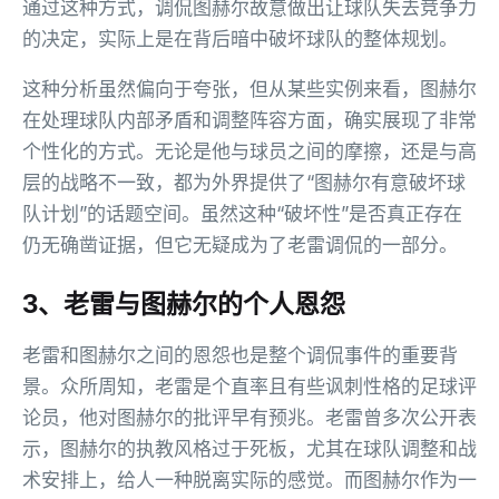
通过这种方式，调侃图赫尔故意做出让球队失去竞争力
的决定，实际上是在背后暗中破坏球队的整体规划。
这种分析虽然偏向于夸张，但从某些实例来看，图赫尔
在处理球队内部矛盾和调整阵容方面，确实展现了非常
个性化的方式。无论是他与球员之间的摩擦，还是与高
层的战略不一致，都为外界提供了“图赫尔有意破坏球
队计划”的话题空间。虽然这种“破坏性”是否真正存在
仍无确凿证据，但它无疑成为了老雷调侃的一部分。
3、老雷与图赫尔的个人恩怨
老雷和图赫尔之间的恩怨也是整个调侃事件的重要背
景。众所周知，老雷是个直率且有些讽刺性格的足球评
论员，他对图赫尔的批评早有预兆。老雷曾多次公开表
示，图赫尔的执教风格过于死板，尤其在球队调整和战
术安排上，给人一种脱离实际的感觉。而图赫尔作为一