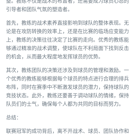
整。教练不仅是战术的布置者，还需要成为球员心态的
引导者和团队气氛的塑造者。
首先，教练的战术素养直接影响到球队的整体表现。无
论是在攻防转换的效率上，还是在比赛的临场应变能力
上，教练的决策往往决定了比赛的走向。优秀的教练能
够通过精准的战术调整，使球队在不利局面下找到反击
的机会，从而最大程度地发挥球员的优势。
其次，教练团队的决策还涉及到球员的管理和激励。一
个优秀的教练能够根据每个球员的特点进行合理的排兵
布阵，同时在赛季中不断激发球员的潜力，保持球队的
竞技状态。此外，教练还要善于调动球队的情绪，保持
队员们的士气，确保每个人都为共同的目标而努力。
总结：
联赛冠军的成功背后，离不开战术、球员、团队协作和