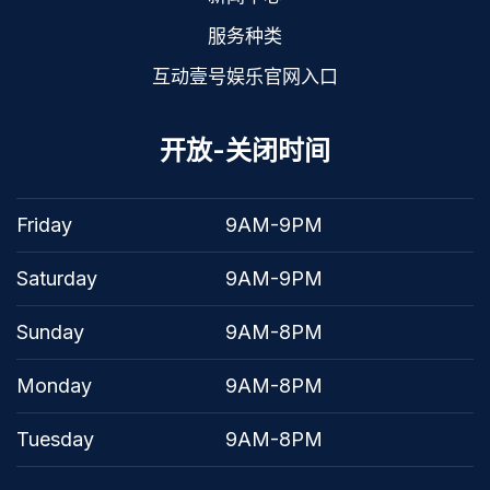
服务种类
互动壹号娱乐官网入口
开放-关闭时间
Friday
9AM-9PM
Saturday
9AM-9PM
Sunday
9AM-8PM
Monday
9AM-8PM
Tuesday
9AM-8PM