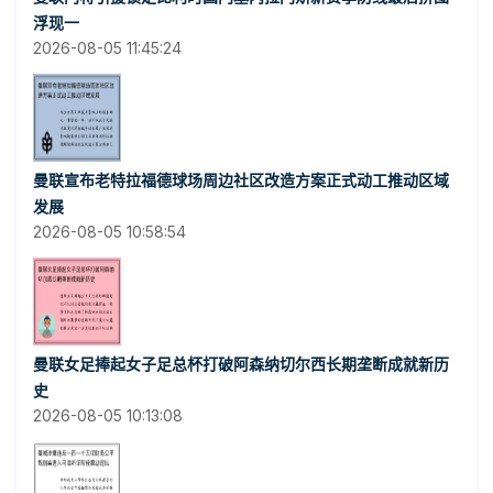
浮现一
2026-08-05 11:45:24
曼联宣布老特拉福德球场周边社区改造方案正式动工推动区域
发展
2026-08-05 10:58:54
曼联女足捧起女子足总杯打破阿森纳切尔西长期垄断成就新历
史
2026-08-05 10:13:08