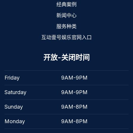
经典案例
新闻中心
服务种类
互动壹号娱乐官网入口
开放-关闭时间
Friday
9AM-9PM
Saturday
9AM-9PM
Sunday
9AM-8PM
Monday
9AM-8PM