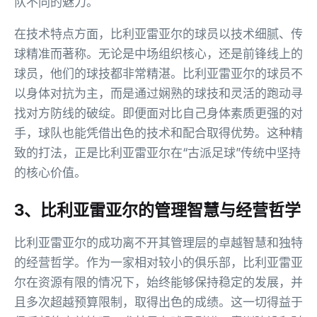
队不同的魅力。
在技术特点方面，比利亚雷亚尔的球员以技术细腻、传
球精准而著称。无论是中场组织核心，还是前锋线上的
球员，他们的球技都非常精湛。比利亚雷亚尔的球员不
以身体对抗为主，而是通过娴熟的球技和灵活的跑动寻
找对方防线的破绽。即便面对比自己身体素质更强的对
手，球队也能凭借出色的技术和配合取得优势。这种精
致的打法，正是比利亚雷亚尔在“古派足球”传统中坚持
的核心价值。
3、比利亚雷亚尔的管理智慧与经营哲学
比利亚雷亚尔的成功离不开其管理层的卓越智慧和独特
的经营哲学。作为一家相对较小的俱乐部，比利亚雷亚
尔在资源有限的情况下，始终能够保持稳定的发展，并
且多次超越预算限制，取得出色的成绩。这一切得益于