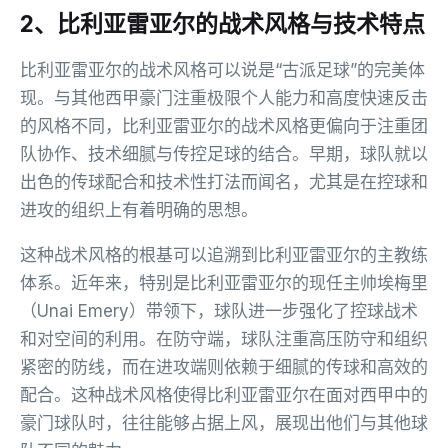
2、比利亚雷亚尔的战术风格与技术特点
比利亚雷亚尔的战术风格可以说是“古派足球”的完美体
现。与其他西甲豪门注重极限个人能力和高度快速反击
的风格不同，比利亚雷亚尔的战术风格更偏向于注重团
队协作、技术细腻与传控足球的结合。早期，球队就以
出色的传球配合和技术性打法而闻名，尤其是在控球和
进攻的组织上有着明确的思想。
这种战术风格的根基可以追溯到比利亚雷亚尔的主教练
体系。近年来，特别是比利亚雷亚尔的现任主帅埃梅里
（Unai Emery）带领下，球队进一步强化了控球战术
和对空间的利用。在防守端，球队注重高压防守和组织
紧密的防线，而在进攻端则依赖于细腻的传球和高效的
配合。这种战术风格使得比利亚雷亚尔在面对西甲中的
豪门球队时，往往能够占据上风，展现出他们与其他球