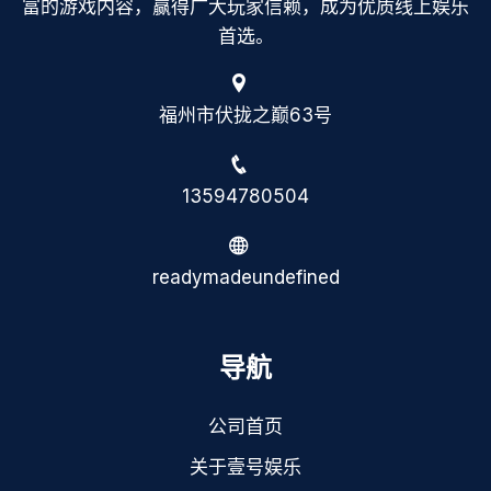
富的游戏内容，赢得广大玩家信赖，成为优质线上娱乐
首选。
福州市伏拢之巅63号
13594780504
readymadeundefined
导航
公司首页
关于壹号娱乐