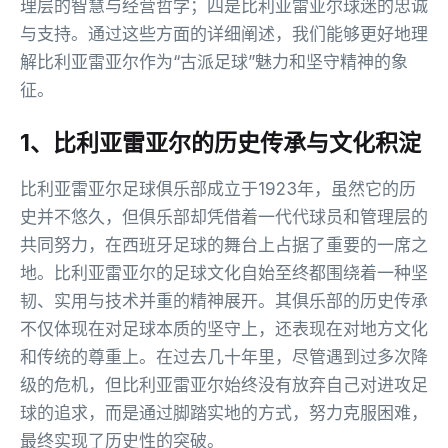
理层的智慧与经营哲学；四是比利亚雷亚尔球迷的忠诚
与支持。通过这些方面的详细阐述，我们能够更好地理
解比利亚雷亚尔作为“古派足球”魅力和坚守精神的象
征。
1、比利亚雷亚尔的历史传承与文化积淀
比利亚雷亚尔足球俱乐部成立于1923年，虽然它的历
史并不悠久，但俱乐部却凭借着一代代球员和管理层的
共同努力，在西班牙足球的舞台上占据了重要的一席之
地。比利亚雷亚尔的足球文化自始至终都围绕着一种坚
韧、实用与技术并重的精神展开。其俱乐部的历史传承
不仅体现在对足球本质的坚守上，还表现在对地方文化
和传统的尊重上。在过去几十年里，尽管遇到过多次降
级的危机，但比利亚雷亚尔始终没有放弃自己对进攻足
球的追求，而是通过脚踏实地的方式，努力克服困难，
最终实现了历史性的突破。