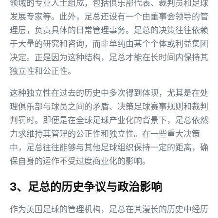
领域的专业人士组成，包括俱乐部代表、裁判员和足球
发展专家等。此外，足总还设有一个由董事会领导的管
理层，负责具体的日常管理事务。足总的决策往往依赖
于大量的研究和咨询，而非单纯由某个个体或利益集团
决定。正是因为这种结构，足总才能在长时间内保持其
独立性和公正性。
这种独立性在过去的历史中多次得到体现，尤其是在处
理俱乐部与球员之间的矛盾、决策足球赛事规则和裁判
判罚时。即便是在全球足球产业化的背景下，足总依然
力求维持其管理的公正性和独立性。在一些重大决策
中，足总往往能够与其他足球组织保持一定的距离，确
保自身的运作不受过度商业化的影响。
3、足总的历史争议与政治影响
作为英国足球的管理机构，足总在其漫长的历史中经历