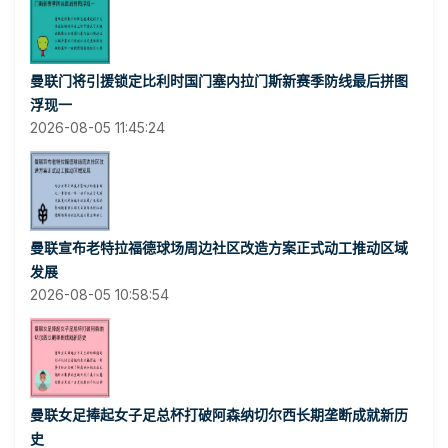
曼联门将引援锁定比利时国门塞内拉门斯新赛季防线最后拼图
浮现一
2026-08-05 11:45:24
曼联宣布老特拉福德球场周边社区改造方案正式动工推动区域
发展
2026-08-05 10:58:54
曼联女足捧起女子足总杯打破阿森纳切尔西长期垄断成就新历
史