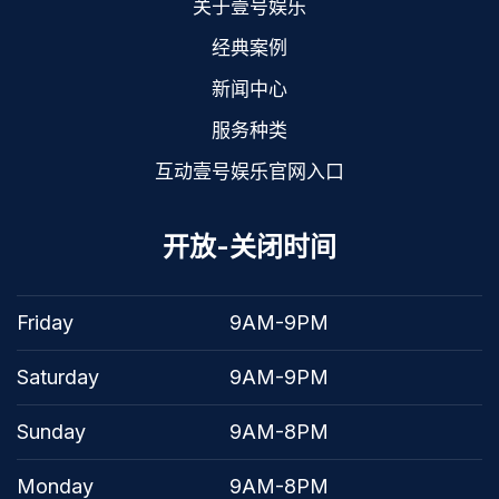
关于壹号娱乐
经典案例
新闻中心
服务种类
互动壹号娱乐官网入口
开放-关闭时间
Friday
9AM-9PM
Saturday
9AM-9PM
Sunday
9AM-8PM
Monday
9AM-8PM