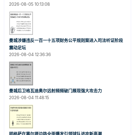
2026-08-05 10:13:08
曼城涉嫌违反一百一十五项财务公平规则案进入司法听证阶段
震动足坛
2026-08-04 12:36:36
曼城后卫格瓦迪奥尔远射频频破门展现强大攻击力
2026-08-04 11:48:15
明格萨在塞尔塔边路全面爆发引领球队进攻新高潮