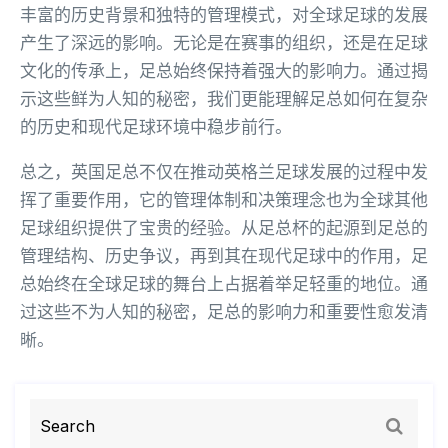
丰富的历史背景和独特的管理模式，对全球足球的发展
产生了深远的影响。无论是在赛事的组织，还是在足球
文化的传承上，足总始终保持着强大的影响力。通过揭
示这些鲜为人知的秘密，我们更能理解足总如何在复杂
的历史和现代足球环境中稳步前行。
总之，英国足总不仅在推动英格兰足球发展的过程中发
挥了重要作用，它的管理体制和决策理念也为全球其他
足球组织提供了宝贵的经验。从足总杯的起源到足总的
管理结构、历史争议，再到其在现代足球中的作用，足
总始终在全球足球的舞台上占据着举足轻重的地位。通
过这些不为人知的秘密，足总的影响力和重要性愈发清
晰。