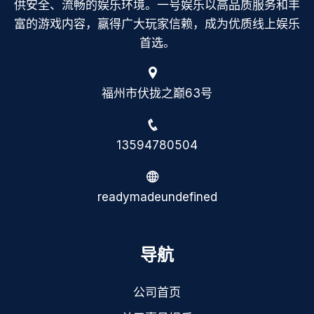
供安全、流畅的娱乐环境。一号娱乐以高品质服务和丰
富的游戏内容，赢得广大玩家信赖，成为优质线上娱乐
首选。
福州市伏拢之巅63号
13594780504
readymadeundefined
导航
公司首页