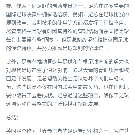
视。作为国际足联的创始成员之一，足总在许多重要的
国际足球决策中拥有话语权。例如，足总在足球比赛的
规则改革、裁判技术的使用等方面都发挥了积极作用。
尽管英格兰足球有时因其特殊的管理结构而在国际足球
舞台上显得有些“固执”，但足总始终坚持维护英国足球
的传统特色，并努力推动足球规则的全球统一。
此外，足总在推动青少年足球和草根足球方面的努力也
对现代足球产生了深远影响。通过大量的青训项目和校
园足球发展，足总帮助英格兰足球培养了大批年轻球
员，这些球员不仅在国内联赛中崭露头角，也在国际比
赛中取得了显著成就。足总通过这些项目，确保了足球
这项运动在英格兰的广泛传播和持续发展。
总结：
英国足总作为世界最古老的足球管理机构之一，凭借其