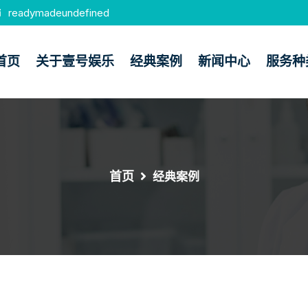
readymadeundefined
首页
关于壹号娱乐
经典案例
新闻中心
服务种
首页
经典案例