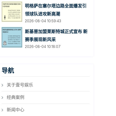
明格萨在塞尔塔边路全面爆发引
领球队进攻新高潮
2026-08-04 10:59:43
斯基普加盟莱斯特城正式宣布 新
赛季展现新风采
2026-08-04 10:18:07
导航
关于壹号娱乐
经典案例
新闻中心