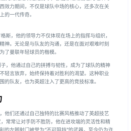
西效力期间，不仅是球队中场的核心，还多次在关
上的一代传奇。
吉格斯，他的领导力不仅体现在场上的指挥与组织，
精神。无论是与队友的沟通，还是在面对艰难时刻
为了曼联年轻球员的楷模。
例子，他通过自己的拼搏与韧性，成为了球队的精神
不轻言放弃，始终保持着对胜利的渴望。这种职业
围的队友，也为英超注入了更高的竞技标准。
力
，他们还通过自己独特的比赛风格推动了英超技艺
度，常常让对手防不胜防，他在进攻端的灵活性和精
利的左脚射门被誉为“不可阻挡”的武器，至今仍为许