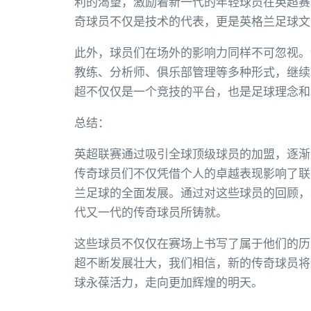
利的渴望，激励着新一代的年轻球员在英超赛
奇球员不仅是技术的代表，更是英格兰足球文
此外，球员们在场外的影响力同样不可忽视。
教练、分析师、俱乐部管理等多种形式，继续
超不仅仅是一个竞技的平台，也是足球理念和
总结：
英超联赛通过吸引全球顶级球员的加盟，逐渐
传奇球员们不仅凭借个人的卓越表现影响了联
兰足球的全面发展。通过对这些球员的回顾，
代又一代的传奇球员所铸就。
这些球员不仅仅在赛场上书写了属于他们的历
超不断发展壮大，我们相信，新的传奇球员将
球永葆活力，走向更加辉煌的明天。