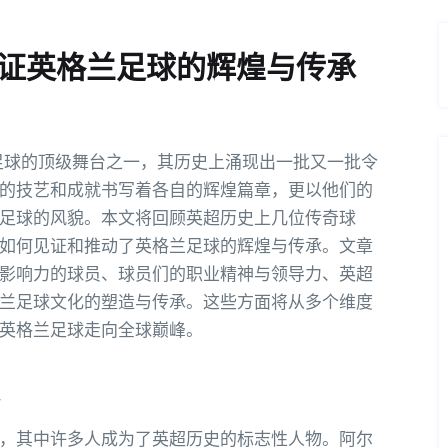
见证英格兰足球的辉煌与传承
界足球的顶级舞台之一，其历史上涌现出一批又一批令
的技艺和成就书写着各自的辉煌篇章，更以他们的
足球的风貌。本文将回顾英超历史上几位传奇球
如何见证和推动了英格兰足球的辉煌与传承。文章
影响力的球员、球员们的职业精神与领导力、英超
兰足球文化的塑造与传承。这些方面将从多个维度
英格兰足球走向全球巅峰。
员
，其中许多人成为了英超历史的标志性人物。阿尔