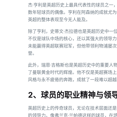
杰·亨利是英超历史上最具代表性的球员之一
数年轻球员的偶像。亨利在阿森纳的成就尤为突
英超的整体表现至今无人能及。
除了亨利，史蒂文·杰拉德也是英超历史中一
不仅是球队中场的核心，还以其强大的领导力
未能赢得英超联赛冠军，但他带领利物浦屡次
誉。
此外，瑞恩·吉格斯也是英超历史中的重要人
了曼联黄金时代的辉煌。他不仅是英超赛场上
风格与永不疲倦的奔跑，成就了一段难以超越
2、球员的职业精神与领
英超历史上的传奇球员，无论在技术层面还是
的领导力。像弗兰克·兰帕德这样的球员，在