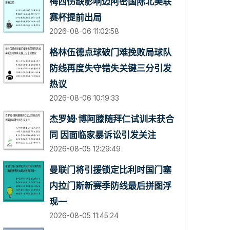
梅西伤缺影响迈阿密国际北美联
赛杯提前出局
2026-08-06 11:02:58
格林伍德点球破门难挽败局球队
防线再度失守错失关键三分引发
热议
2026-08-06 10:19:33
杰罗姆·博阿滕随拜仁试训未获合
同 因面临家暴诉讼引发关注
2026-08-05 12:29:49
曼联门将引援锁定比利时国门塞
内拉门斯新赛季防线最后拼图浮
现一
2026-08-05 11:45:24