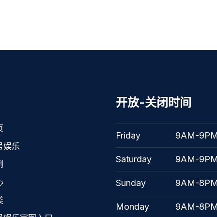
开放-关闭时间
页
Friday
9AM-9P
号娱乐
Saturday
9AM-9P
例
心
Sunday
9AM-8P
类
Monday
9AM-8P