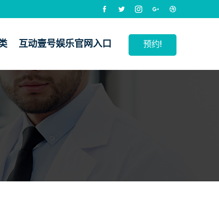
类
互动壹号娱乐官网入口
预约!