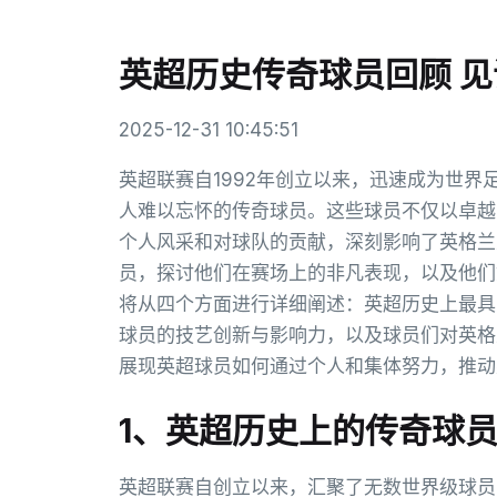
英超历史传奇球员回顾 
2025-12-31 10:45:51
英超联赛自1992年创立以来，迅速成为世
人难以忘怀的传奇球员。这些球员不仅以卓越
个人风采和对球队的贡献，深刻影响了英格兰
员，探讨他们在赛场上的非凡表现，以及他们
将从四个方面进行详细阐述：英超历史上最具
球员的技艺创新与影响力，以及球员们对英格
展现英超球员如何通过个人和集体努力，推动
1、英超历史上的传奇球
英超联赛自创立以来，汇聚了无数世界级球员