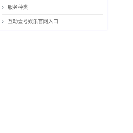
服务种类
互动壹号娱乐官网入口