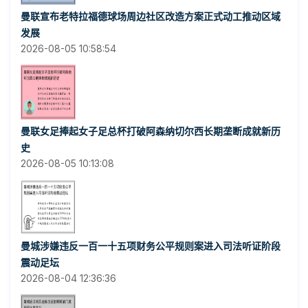
曼联宣布老特拉福德球场周边社区改造方案正式动工推动区域
发展
2026-08-05 10:58:54
曼联女足捧起女子足总杯打破阿森纳切尔西长期垄断成就新历
史
2026-08-05 10:13:08
曼城涉嫌违反一百一十五项财务公平规则案进入司法听证阶段
震动足坛
2026-08-04 12:36:36