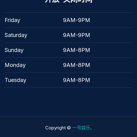
Friday
9AM-9PM
Saturday
9AM-9PM
Sunday
9AM-8PM
Monday
9AM-8PM
Tuesday
9AM-8PM
Copyright ©
一号娱乐
.