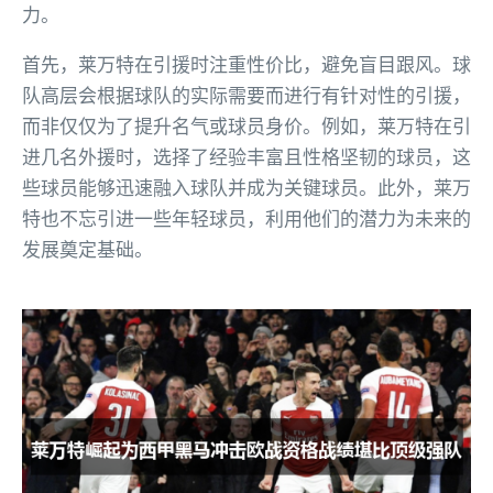
力。
首先，莱万特在引援时注重性价比，避免盲目跟风。球
队高层会根据球队的实际需要而进行有针对性的引援，
而非仅仅为了提升名气或球员身价。例如，莱万特在引
进几名外援时，选择了经验丰富且性格坚韧的球员，这
些球员能够迅速融入球队并成为关键球员。此外，莱万
特也不忘引进一些年轻球员，利用他们的潜力为未来的
发展奠定基础。