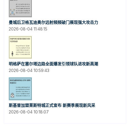
曼城后卫格瓦迪奥尔远射频频破门展现强大攻击力
2026-08-04 11:48:15
明格萨在塞尔塔边路全面爆发引领球队进攻新高潮
2026-08-04 10:59:43
斯基普加盟莱斯特城正式宣布 新赛季展现新风采
2026-08-04 10:18:07