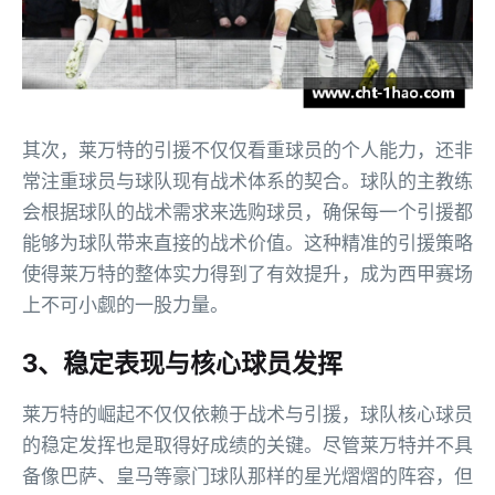
其次，莱万特的引援不仅仅看重球员的个人能力，还非
常注重球员与球队现有战术体系的契合。球队的主教练
会根据球队的战术需求来选购球员，确保每一个引援都
能够为球队带来直接的战术价值。这种精准的引援策略
使得莱万特的整体实力得到了有效提升，成为西甲赛场
上不可小觑的一股力量。
3、稳定表现与核心球员发挥
莱万特的崛起不仅仅依赖于战术与引援，球队核心球员
的稳定发挥也是取得好成绩的关键。尽管莱万特并不具
备像巴萨、皇马等豪门球队那样的星光熠熠的阵容，但