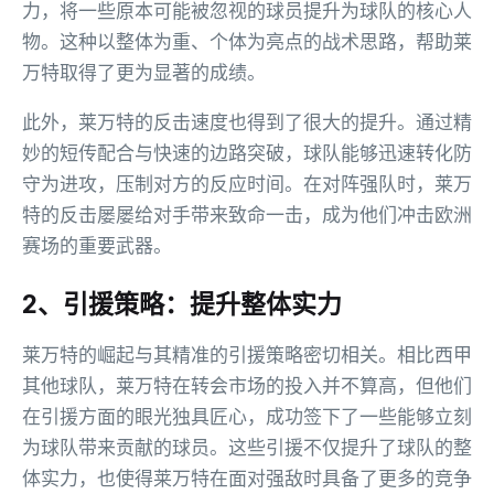
力，将一些原本可能被忽视的球员提升为球队的核心人
物。这种以整体为重、个体为亮点的战术思路，帮助莱
万特取得了更为显著的成绩。
此外，莱万特的反击速度也得到了很大的提升。通过精
妙的短传配合与快速的边路突破，球队能够迅速转化防
守为进攻，压制对方的反应时间。在对阵强队时，莱万
特的反击屡屡给对手带来致命一击，成为他们冲击欧洲
赛场的重要武器。
2、引援策略：提升整体实力
莱万特的崛起与其精准的引援策略密切相关。相比西甲
其他球队，莱万特在转会市场的投入并不算高，但他们
在引援方面的眼光独具匠心，成功签下了一些能够立刻
为球队带来贡献的球员。这些引援不仅提升了球队的整
体实力，也使得莱万特在面对强敌时具备了更多的竞争