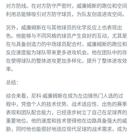
对方防线。在对方防守严密时，威廉姆斯的跑位和空间
利用总能够吸引对方防守球员，为队友创造进攻空间。
另外，威廉姆斯在与其他球员的化学反应上也表现出
色。他能够与不同风格的球员产生良好的互动，尤其是
在与具备创造力的中场球员配合时，威廉姆斯的跑位和
反应速度能为球队带来更多进攻机会。他在团队中的存
在使得球队的整体进攻更加多样化，提升了整体进攻效
率。
总结：
综合来看，尼科·威廉姆斯在成为左边锋热门人选的过
程中，凭借个人的技术优势、战术适应性、出色的赛季
表现和团队配合能力，已经逐步树立了自己在足球界的
重要地位。他的速度和技术使得他在边路具备强大的威
胁，同时他也能很好地适应现代足球的战术需求，成为