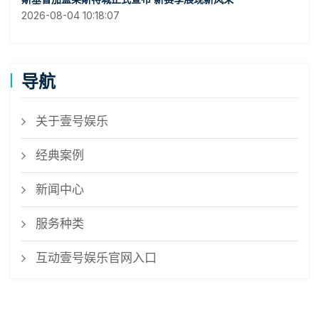
2026-08-04 10:18:07
导航
关于壹号娱乐
经典案例
新闻中心
服务种类
互动壹号娱乐官网入口