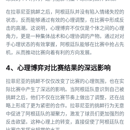
在拉菲尼亚挑衅之后，阿根廷队并没有陷入情绪失控的
状态，反而能够通过有效的心理调整，在比赛中形成反
击的高潮。这说明，心理博弈不仅仅是个体之间的心理
角力，更是一种集体战术和心理协调的产物。通过对对
手心理状态的有效掌握，阿根廷队能够在比赛中抢占先
机，从而推动比赛向着有利的方向发展。
4、心理博弈对比赛结果的深远影响
拉菲尼亚的挑衅不仅仅改变了比赛的心理氛围，也在实
际比赛中产生了深远的影响。当阿根廷队意识到自己被
挑衅之后，他们不仅在比赛节奏上做出了调整，还在战
略上形成了更为紧密的合作。拉菲尼亚的挑衅行为无意
中促进了阿根廷队的凝聚力，激发了球员们更加强烈的
反击欲望。这种心理上的转变，直接促使了阿根廷队在
比赛中发挥出超常的水平。