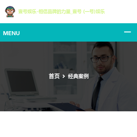
首页
经典案例