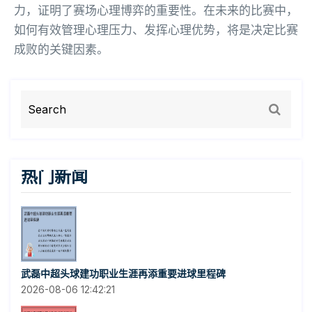
力，证明了赛场心理博弈的重要性。在未来的比赛中，
如何有效管理心理压力、发挥心理优势，将是决定比赛
成败的关键因素。
热门新闻
武磊中超头球建功职业生涯再添重要进球里程碑
2026-08-06 12:42:21