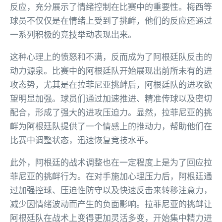
反应，充分展示了情绪控制在比赛中的重要性。梅西等
球员不仅仅是在情绪上受到了挑衅，他们的反应还通过
一系列积极的竞技举动表现出来。
这种心理上的愤怒和不满，反而成为了阿根廷队反击的
动力源泉。比赛中的阿根廷队开始展现出前所未有的进
攻态势，尤其是在拉菲尼亚挑衅后，阿根廷队的进攻欲
望明显加强。球员们通过加速推进、精准传球以及密切
配合，形成了强大的进攻压迫力。显然，拉菲尼亚的挑
衅为阿根廷队提供了一个情感上的推动力，帮助他们在
比赛中调整状态，迅速恢复竞技水平。
此外，阿根廷的战术调整也在一定程度上是为了回应拉
菲尼亚的挑衅行为。在对手施加心理压力后，阿根廷通
过加强控球、压迫性防守以及快速反击来转移注意力，
减少因情绪波动而产生的负面影响。拉菲尼亚的挑衅让
阿根廷队在战术上变得更加灵活多变，开始集中精力进