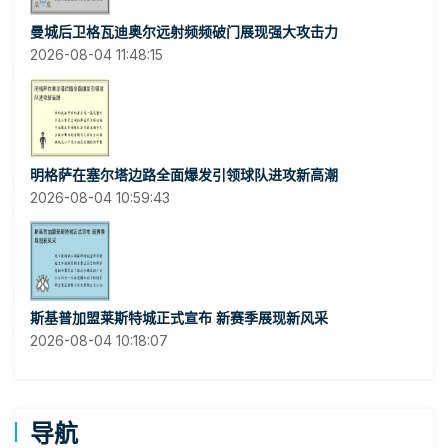
曼城后卫格瓦迪奥尔远射频频破门展现强大攻击力
2026-08-04 11:48:15
明格萨在塞尔塔边路全面爆发引领球队进攻新高潮
2026-08-04 10:59:43
斯基普加盟莱斯特城正式宣布 新赛季展现新风采
2026-08-04 10:18:07
导航