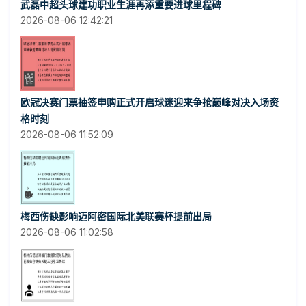
武磊中超头球建功职业生涯再添重要进球里程碑
2026-08-06 12:42:21
欧冠决赛门票抽签申购正式开启球迷迎来争抢巅峰对决入场资
格时刻
2026-08-06 11:52:09
梅西伤缺影响迈阿密国际北美联赛杯提前出局
2026-08-06 11:02:58