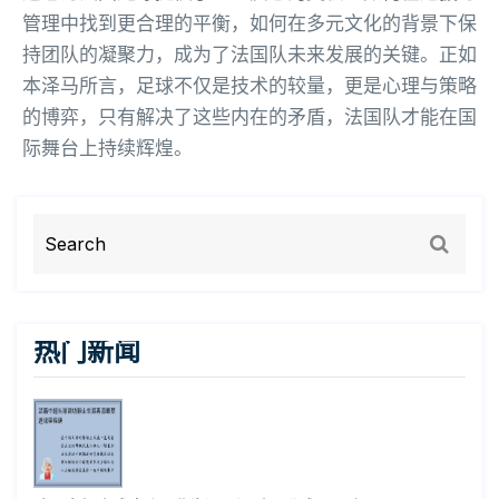
管理中找到更合理的平衡，如何在多元文化的背景下保
持团队的凝聚力，成为了法国队未来发展的关键。正如
本泽马所言，足球不仅是技术的较量，更是心理与策略
的博弈，只有解决了这些内在的矛盾，法国队才能在国
际舞台上持续辉煌。
热门新闻