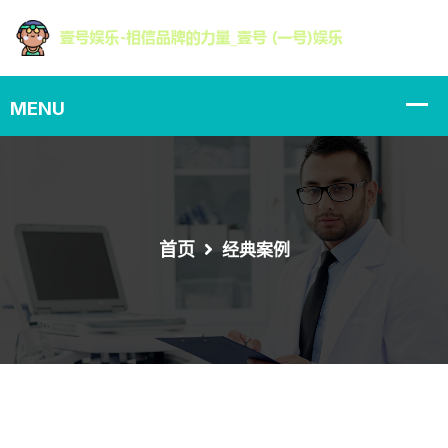
首页
经典案例