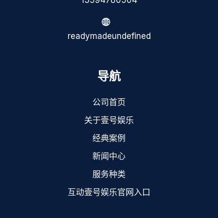
readymadeundefined
导航
公司首页
关于壹号娱乐
经典案例
新闻中心
服务种类
互动壹号娱乐官网入口