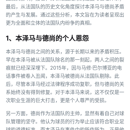
最后，从法国队的历史文化角度探讨本泽马与德尚矛盾
的产生与发展。通过这些分析，本文旨在为读者呈现出
更为全面和立体的法国队内纷争的真相。
1、本泽马与德尚的个人恩怨
本泽马与德尚之间的关系，源于长期以来的矛盾积压。
早在本泽马被从法国队除名的那一刻起，两人之间的裂
痕就已经深深埋下。2015年，因与马修·巴尔博亚的电
话事件被卷入丑闻，本泽马被德尚从法国队剔除。此
后，尽管本泽马经过法律程序成功复职，但与德尚的关
系始终没有得到修复。对于本泽马来说，这不仅仅是一
次职业生涯的巨大打击，更是个人尊严的受损。
另一方面，德尚作为法国队的主帅，显然有着自己对球
队管理的坚守。他认为球员的行为举止应该符合职业足
球的道德标准，而本泽马在事件中的所作所为，正是他