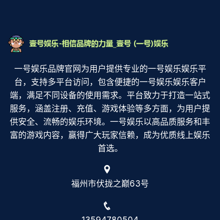
一号娱乐品牌官网为用户提供专业的一号娱乐娱乐平
台，支持多平台访问，包含便捷的一号娱乐娱乐客户
端，满足不同设备的使用需求。平台致力于打造一站式
服务，涵盖注册、充值、游戏体验等多方面，为用户提
供安全、流畅的娱乐环境。一号娱乐以高品质服务和丰
富的游戏内容，赢得广大玩家信赖，成为优质线上娱乐
首选。
福州市伏拢之巅63号
13594780504