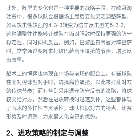
此外，阵型的变化也是一种重要的战略手段。在欧冠淘
汰赛中，很多球队会根据场上局势变化灵活调整阵型，
如从攻击性较强的4-3-3转变为防守反击型的5-3-2，
这种调整往往能够让球队在面对强敌时保持更强的防守
稳定性，同时伺机反击。例如，巴黎圣日耳曼对阵巴萨
时，常常通过变阵来打破巴萨高压逼抢的节奏，增强反
击效率。
战术上的博弈也体现在中场与前场的配合上。有些球队
在面对控球型对手时，选择高位逼抢，以此来打乱对方
的传球节奏；而有些则采用退守防守反击的策略，将球
权交给对方，然后在进攻转换时迅速反扑。这些都体现
了战术的多样性与灵活性，球队根据对方的特点、比赛
形势及时调整，力求最大化自己的优势。
2、进攻策略的制定与调整