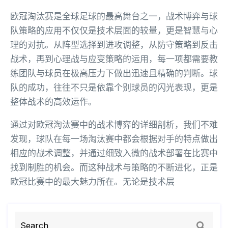
欧冠淘汰赛是全球足球的最高舞台之一，战术博弈与球
队策略的应用不仅仅是技术层面的较量，更是智慧与心
理的对抗。从阵型选择到进攻调整，从防守策略到反击
战术，再到心理战与应变策略的运用，每一项都需要教
练团队与球员在极高压力下做出迅速且精确的判断。球
队的成功，往往不只是依靠个别球员的闪光表现，更是
整体战术的高效运作。
通过对欧冠淘汰赛中的战术博弈的详细剖析，我们不难
发现，球队在每一场淘汰赛中都会根据对手的特点做出
相应的战术调整，并通过细致入微的战术部署在比赛中
找到制胜的机会。而这种战术与策略的不断进化，正是
欧冠比赛中的最大魅力所在。无论是技术层