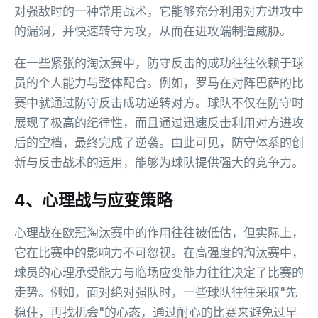
对强敌时的一种常用战术，它能够充分利用对方进攻中
的漏洞，并快速转守为攻，从而在进攻端制造威胁。
在一些紧张的淘汰赛中，防守反击的成功往往依赖于球
员的个人能力与整体配合。例如，罗马在对阵巴萨的比
赛中就通过防守反击成功逆转对方。球队不仅在防守时
展现了极高的纪律性，而且通过迅速反击利用对方进攻
后的空档，最终完成了逆袭。由此可见，防守体系的创
新与反击战术的运用，能够为球队提供强大的竞争力。
4、心理战与应变策略
心理战在欧冠淘汰赛中的作用往往被低估，但实际上，
它在比赛中的影响力不可忽视。在高强度的淘汰赛中，
球员的心理承受能力与临场应变能力往往决定了比赛的
走势。例如，面对绝对强队时，一些球队往往采取"先
稳住，再找机会"的心态，通过耐心的比赛来避免过早