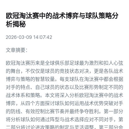
欧冠淘汰赛中的战术博弈与球队策略分
析揭秘
2026-03-09 14:07:42
文章摘要：
欧冠淘汰赛历来是全球俱乐部足球最为激烈和扣人心弦
的舞台，不仅仅是球员的竞技状态对决，更是各队战术
博弈与策略的智慧较量。每支球队在淘汰赛中都会根据
对手的特点、自己球员的状态以及比赛形势制定不同的
战术体系和策略。本文将深入分析欧冠淘汰赛中的战术
博弈，从四个方面探讨球队如何运用战术优势突破对手
的防线、有效控制比赛节奏并最终争夺胜利。第一部分
将分析球队如何通过阵型与战术选择应对不同对手，第
二部分将讨论进攻策略的制定与灵活调整，第三部分会