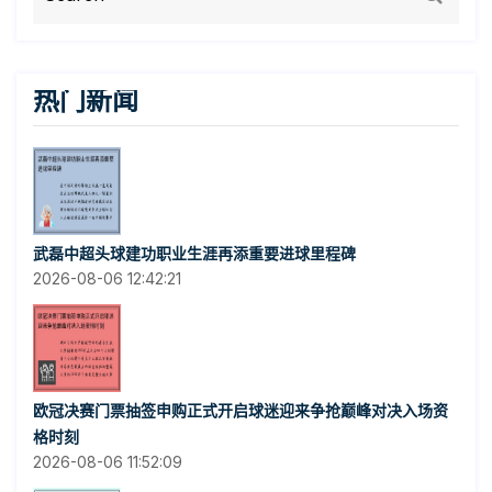
热门新闻
武磊中超头球建功职业生涯再添重要进球里程碑
2026-08-06 12:42:21
欧冠决赛门票抽签申购正式开启球迷迎来争抢巅峰对决入场资
格时刻
2026-08-06 11:52:09