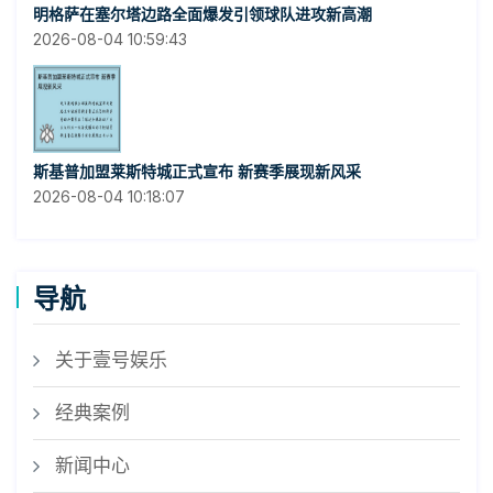
明格萨在塞尔塔边路全面爆发引领球队进攻新高潮
2026-08-04 10:59:43
斯基普加盟莱斯特城正式宣布 新赛季展现新风采
2026-08-04 10:18:07
导航
关于壹号娱乐
经典案例
新闻中心