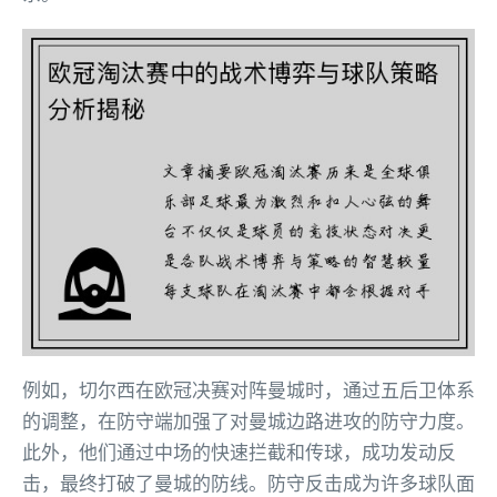
例如，切尔西在欧冠决赛对阵曼城时，通过五后卫体系
的调整，在防守端加强了对曼城边路进攻的防守力度。
此外，他们通过中场的快速拦截和传球，成功发动反
击，最终打破了曼城的防线。防守反击成为许多球队面