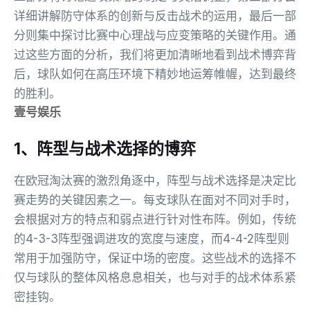
详细讲解防守体系的创新与反击战术的运用，最后一部
分则集中探讨比赛中心理战与应变策略的关键作用。通
过这些方面的分析，我们将更加清晰地看到战术博弈背
后，球队如何在高压环境下精妙地运筹帷幄，达到最终
的胜利。
壹号娱乐
1、阵型与战术选择的博弈
在欧冠淘汰赛的激烈角逐中，阵型与战术选择是决定比
赛走势的关键因素之一。每支球队在面对不同对手时，
会根据对方的特点和弱点进行针对性布阵。例如，传统
的4-3-3阵型强调进攻的宽度与速度，而4-4-2阵型则
常用于加强防守，保证中场的密度。这些战术的选择不
仅与球队的整体风格息息相关，也与对手的战术体系紧
密挂钩。