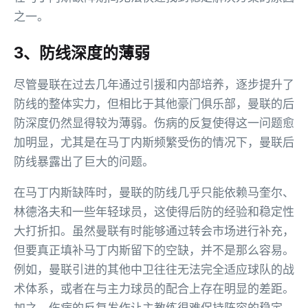
之一。
3、防线深度的薄弱
尽管曼联在过去几年通过引援和内部培养，逐步提升了
防线的整体实力，但相比于其他豪门俱乐部，曼联的后
防深度仍然显得较为薄弱。伤病的反复使得这一问题愈
加明显，尤其是在马丁内斯频繁受伤的情况下，曼联后
防线暴露出了巨大的问题。
在马丁内斯缺阵时，曼联的防线几乎只能依赖马奎尔、
林德洛夫和一些年轻球员，这使得后防的经验和稳定性
大打折扣。虽然曼联有时能够通过转会市场进行补充，
但要真正填补马丁内斯留下的空缺，并不是那么容易。
例如，曼联引进的其他中卫往往无法完全适应球队的战
术体系，或者在与主力球员的配合上存在明显的差距。