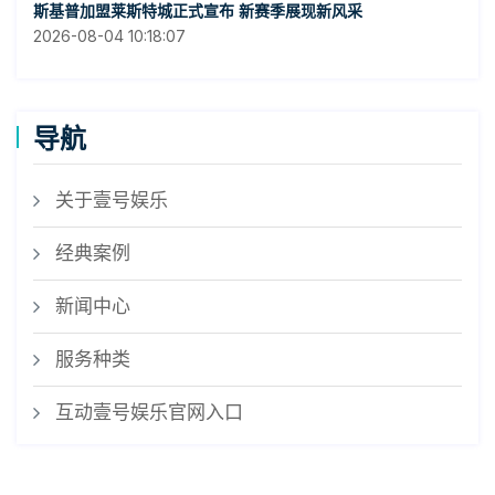
斯基普加盟莱斯特城正式宣布 新赛季展现新风采
2026-08-04 10:18:07
导航
关于壹号娱乐
经典案例
新闻中心
服务种类
互动壹号娱乐官网入口