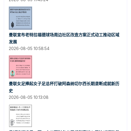
曼联宣布老特拉福德球场周边社区改造方案正式动工推动区域
发展
2026-08-05 10:58:54
曼联女足捧起女子足总杯打破阿森纳切尔西长期垄断成就新历
史
2026-08-05 10:13:08