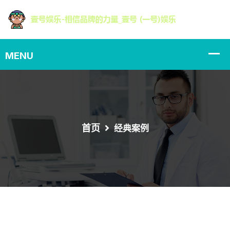
首页
经典案例