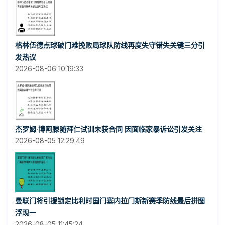
格林伍德点球破门难挽败局球队防线再度失守错失关键三分引
发热议
2026-08-06 10:19:33
杰罗姆·博阿滕随拜仁试训未获合同 因面临家暴诉讼引发关注
2026-08-05 12:29:49
曼联门将引援锁定比利时国门塞内拉门斯新赛季防线最后拼图
浮现一
2026-08-05 11:45:24