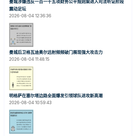
曼城涉嫌违反一百一十五项财务公平规则案进入司法听证阶段
震动足坛
2026-08-04 12:36:36
曼城后卫格瓦迪奥尔远射频频破门展现强大攻击力
2026-08-04 11:48:15
明格萨在塞尔塔边路全面爆发引领球队进攻新高潮
2026-08-04 10:59:43