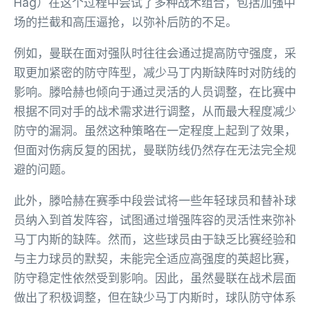
Hag）在这个过程中尝试了多种战术组合，包括加强中
场的拦截和高压逼抢，以弥补后防的不足。
例如，曼联在面对强队时往往会通过提高防守强度，采
取更加紧密的防守阵型，减少马丁内斯缺阵时对防线的
影响。滕哈赫也倾向于通过灵活的人员调整，在比赛中
根据不同对手的战术需求进行调整，从而最大程度减少
防守的漏洞。虽然这种策略在一定程度上起到了效果，
但面对伤病反复的困扰，曼联防线仍然存在无法完全规
避的问题。
此外，滕哈赫在赛季中段尝试将一些年轻球员和替补球
员纳入到首发阵容，试图通过增强阵容的灵活性来弥补
马丁内斯的缺阵。然而，这些球员由于缺乏比赛经验和
与主力球员的默契，未能完全适应高强度的英超比赛，
防守稳定性依然受到影响。因此，虽然曼联在战术层面
做出了积极调整，但在缺少马丁内斯时，球队防守体系