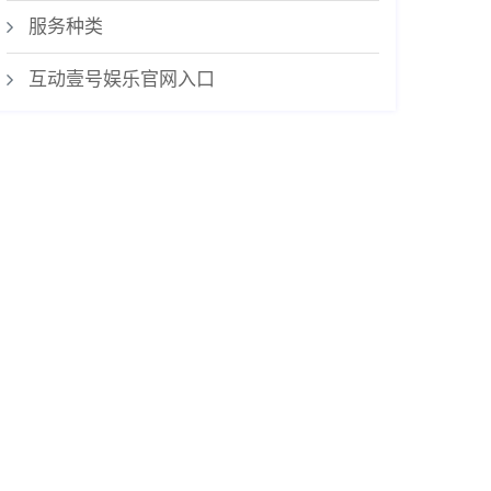
服务种类
互动壹号娱乐官网入口