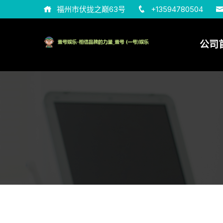
福州市伏拢之巅63号
+13594780504
公司