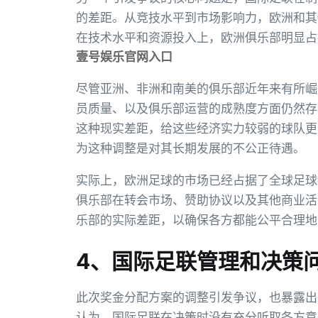
的差距。从竞技水平到市场影响力，欧洲和其
在技术水平和资源投入上，欧洲俱乐部明显占
壹号娱乐官网入口
尽管亚洲、非洲和南美的俱乐部近年来有所崛
员质量、以及俱乐部运营的成熟度方面仍然存
这种现实差距，给这些经济实力较弱的球队更
为这种调整是对其长期发展的不公正待遇。
实际上，欧洲足球的市场已经占据了全球足球
俱乐部在转会市场、赞助协议以及其他商业活
乐部的实际差距，以确保各方都能公平合理地
4、国际足联管理和决策
此次奖金分配方案的调整引发争议，也暴露出
认为，国际足联在决策时没有充分听取各方意