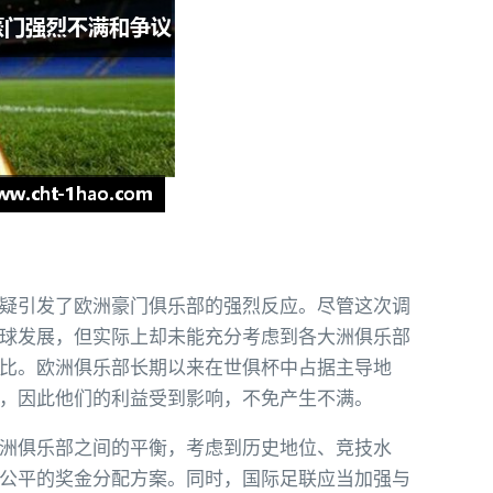
疑引发了欧洲豪门俱乐部的强烈反应。尽管这次调
球发展，但实际上却未能充分考虑到各大洲俱乐部
比。欧洲俱乐部长期以来在世俱杯中占据主导地
，因此他们的利益受到影响，不免产生不满。
洲俱乐部之间的平衡，考虑到历史地位、竞技水
公平的奖金分配方案。同时，国际足联应当加强与