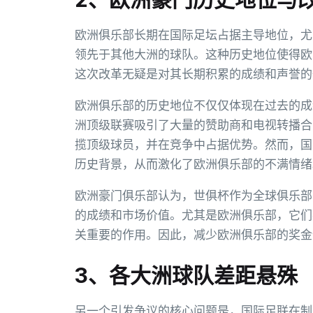
欧洲俱乐部长期在国际足坛占据主导地位，尤
领先于其他大洲的球队。这种历史地位使得欧
这次改革无疑是对其长期积累的成绩和声誉的
欧洲俱乐部的历史地位不仅仅体现在过去的成
洲顶级联赛吸引了大量的赞助商和电视转播合
揽顶级球员，并在竞争中占据优势。然而，国
历史背景，从而激化了欧洲俱乐部的不满情绪
欧洲豪门俱乐部认为，世俱杯作为全球俱乐部
的成绩和市场价值。尤其是欧洲俱乐部，它们
关重要的作用。因此，减少欧洲俱乐部的奖金
3、各大洲球队差距悬殊
另一个引发争议的核心问题是，国际足联在制