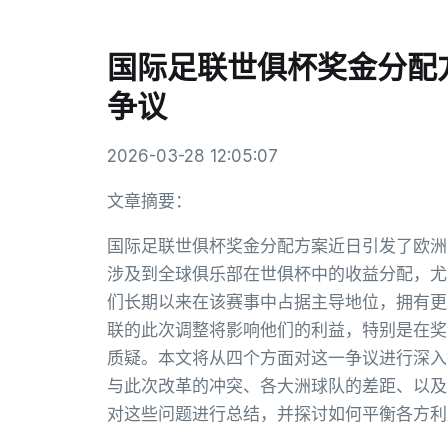
国际足联世俱杯奖金分配
争议
2026-03-28 12:05:07
文章摘要：
国际足联世俱杯奖金分配方案近日引发了欧洲
涉及到全球俱乐部在世俱杯中的收益分配，尤
们长期以来在该赛事中占据主导地位，拥有更
联的此次调整将影响他们的利益，特别是在奖
质疑。本文将从四个方面对这一争议进行深入
与此次改革的冲突、各大洲球队的差距、以及
对这些问题进行总结，并探讨如何平衡各方利