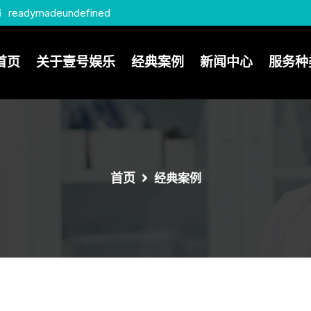
readymadeundefined
首页
关于壹号娱乐
经典案例
新闻中心
服务种
首页
经典案例