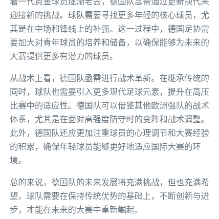
着一代黄金球员逐渐老去，德国队急需通过更新换代来
迎接新的挑战。球队需要寻找更多年轻的核心球员，尤
其是在中场和锋线上的补强。这一过程中，德国足协需
要加大对青年球员的培养和储备，以确保能够为未来的
大赛提供更多有潜力的球员。
从战术上看，德国队亟需进行战术革新。在继承传统的
同时，球队也需要引入更多现代足球元素，提升在高压
比赛中的适应性。德国队可以借鉴其他欧洲强队的战术
体系，尤其是在面对高强度防守时的变阵和战术调整。
此外，德国队还应更加注重球员的心理调节和大赛经验
的积累，确保年轻球员能够更好地适应国际大赛的环
境。
总的来说，德国队的未来发展将充满挑战，但也充满希
望。球队需要在保持传统优势的基础上，不断创新与进
步，才能在未来的大赛中重新崛起。