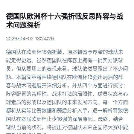
德国队欧洲杯十六强折戟反思阵容与战
术问题探析
2026-04-02 13:24:29
德国队在欧洲杯16强折戟，原本被寄予厚望的球队未
能走得更远。虽然德国队在阵容上拥有一批实力派球
员，但从赛场上的表现来看，球队依然暴露出了不少问
题。本篇文章将围绕德国队在欧洲杯16强出局后的阵
容与战术问题展开详细分析，并从四个方面进行探讨：
阵容配置的合理性、战术打法的局限性、球员状态与心
理素质的影响以及德国队的未来发展方向。每一个方面
都将从实际比赛数据和赛后分析入手，逐一解析导致德
国队在本届欧洲杯止步16强的深层原因。最终，结合
球队当前的状况，将提出对德国队未来在国际大赛中能