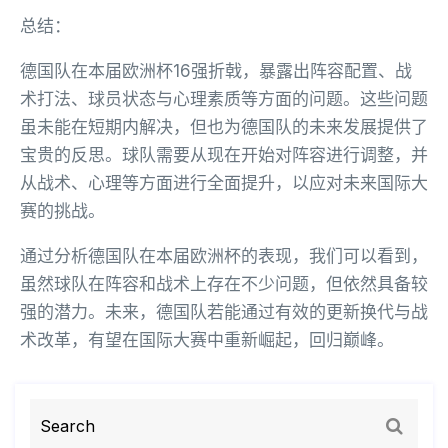
总结：
德国队在本届欧洲杯16强折戟，暴露出阵容配置、战
术打法、球员状态与心理素质等方面的问题。这些问题
虽未能在短期内解决，但也为德国队的未来发展提供了
宝贵的反思。球队需要从现在开始对阵容进行调整，并
从战术、心理等方面进行全面提升，以应对未来国际大
赛的挑战。
通过分析德国队在本届欧洲杯的表现，我们可以看到，
虽然球队在阵容和战术上存在不少问题，但依然具备较
强的潜力。未来，德国队若能通过有效的更新换代与战
术改革，有望在国际大赛中重新崛起，回归巅峰。