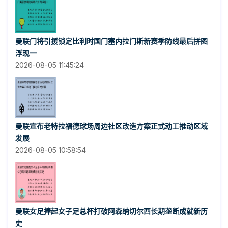
曼联门将引援锁定比利时国门塞内拉门斯新赛季防线最后拼图
浮现一
2026-08-05 11:45:24
曼联宣布老特拉福德球场周边社区改造方案正式动工推动区域
发展
2026-08-05 10:58:54
曼联女足捧起女子足总杯打破阿森纳切尔西长期垄断成就新历
史