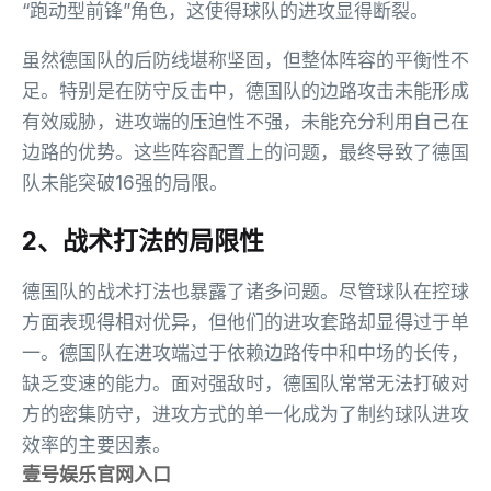
“跑动型前锋”角色，这使得球队的进攻显得断裂。
虽然德国队的后防线堪称坚固，但整体阵容的平衡性不
足。特别是在防守反击中，德国队的边路攻击未能形成
有效威胁，进攻端的压迫性不强，未能充分利用自己在
边路的优势。这些阵容配置上的问题，最终导致了德国
队未能突破16强的局限。
2、战术打法的局限性
德国队的战术打法也暴露了诸多问题。尽管球队在控球
方面表现得相对优异，但他们的进攻套路却显得过于单
一。德国队在进攻端过于依赖边路传中和中场的长传，
缺乏变速的能力。面对强敌时，德国队常常无法打破对
方的密集防守，进攻方式的单一化成为了制约球队进攻
效率的主要因素。
壹号娱乐官网入口