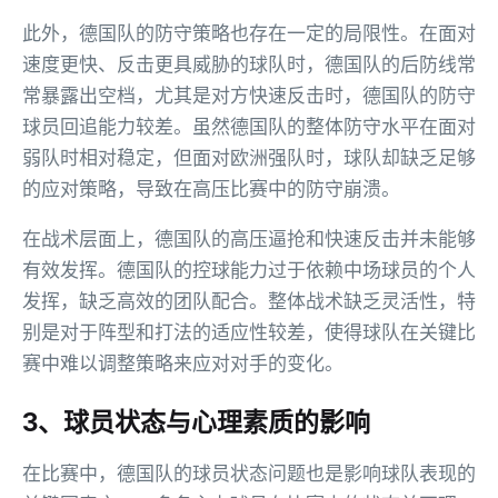
此外，德国队的防守策略也存在一定的局限性。在面对
速度更快、反击更具威胁的球队时，德国队的后防线常
常暴露出空档，尤其是对方快速反击时，德国队的防守
球员回追能力较差。虽然德国队的整体防守水平在面对
弱队时相对稳定，但面对欧洲强队时，球队却缺乏足够
的应对策略，导致在高压比赛中的防守崩溃。
在战术层面上，德国队的高压逼抢和快速反击并未能够
有效发挥。德国队的控球能力过于依赖中场球员的个人
发挥，缺乏高效的团队配合。整体战术缺乏灵活性，特
别是对于阵型和打法的适应性较差，使得球队在关键比
赛中难以调整策略来应对对手的变化。
3、球员状态与心理素质的影响
在比赛中，德国队的球员状态问题也是影响球队表现的