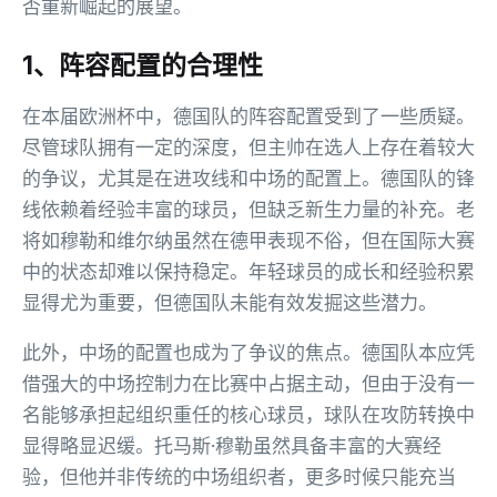
否重新崛起的展望。
1、阵容配置的合理性
在本届欧洲杯中，德国队的阵容配置受到了一些质疑。
尽管球队拥有一定的深度，但主帅在选人上存在着较大
的争议，尤其是在进攻线和中场的配置上。德国队的锋
线依赖着经验丰富的球员，但缺乏新生力量的补充。老
将如穆勒和维尔纳虽然在德甲表现不俗，但在国际大赛
中的状态却难以保持稳定。年轻球员的成长和经验积累
显得尤为重要，但德国队未能有效发掘这些潜力。
此外，中场的配置也成为了争议的焦点。德国队本应凭
借强大的中场控制力在比赛中占据主动，但由于没有一
名能够承担起组织重任的核心球员，球队在攻防转换中
显得略显迟缓。托马斯·穆勒虽然具备丰富的大赛经
验，但他并非传统的中场组织者，更多时候只能充当