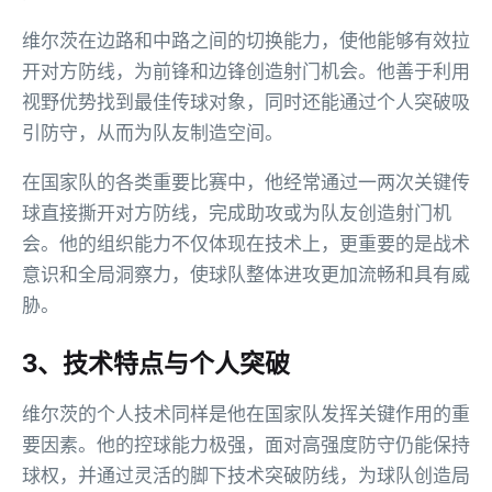
维尔茨在边路和中路之间的切换能力，使他能够有效拉
开对方防线，为前锋和边锋创造射门机会。他善于利用
视野优势找到最佳传球对象，同时还能通过个人突破吸
引防守，从而为队友制造空间。
在国家队的各类重要比赛中，他经常通过一两次关键传
球直接撕开对方防线，完成助攻或为队友创造射门机
会。他的组织能力不仅体现在技术上，更重要的是战术
意识和全局洞察力，使球队整体进攻更加流畅和具有威
胁。
3、技术特点与个人突破
维尔茨的个人技术同样是他在国家队发挥关键作用的重
要因素。他的控球能力极强，面对高强度防守仍能保持
球权，并通过灵活的脚下技术突破防线，为球队创造局