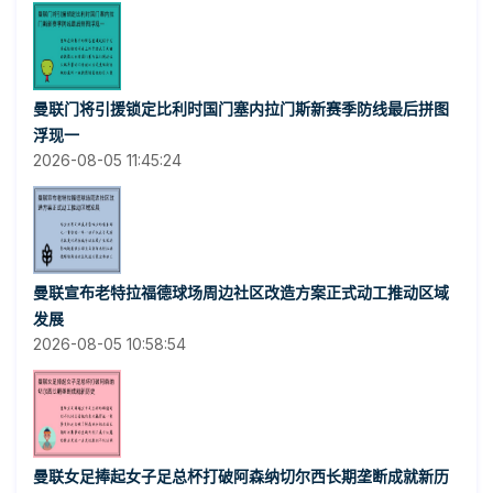
曼联门将引援锁定比利时国门塞内拉门斯新赛季防线最后拼图
浮现一
2026-08-05 11:45:24
曼联宣布老特拉福德球场周边社区改造方案正式动工推动区域
发展
2026-08-05 10:58:54
曼联女足捧起女子足总杯打破阿森纳切尔西长期垄断成就新历