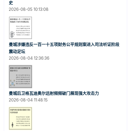
史
2026-08-05 10:13:08
曼城涉嫌违反一百一十五项财务公平规则案进入司法听证阶段
震动足坛
2026-08-04 12:36:36
曼城后卫格瓦迪奥尔远射频频破门展现强大攻击力
2026-08-04 11:48:15