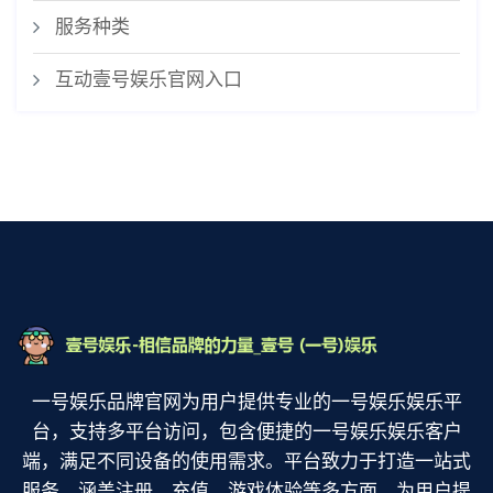
服务种类
互动壹号娱乐官网入口
一号娱乐品牌官网为用户提供专业的一号娱乐娱乐平
台，支持多平台访问，包含便捷的一号娱乐娱乐客户
端，满足不同设备的使用需求。平台致力于打造一站式
服务，涵盖注册、充值、游戏体验等多方面，为用户提