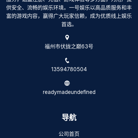
供安全、流畅的娱乐环境。一号娱乐以高品质服务和丰
富的游戏内容，赢得广大玩家信赖，成为优质线上娱乐
首选。
福州市伏拢之巅63号
13594780504
readymadeundefined
导航
公司首页