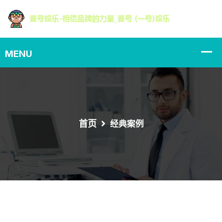
首页
经典案例